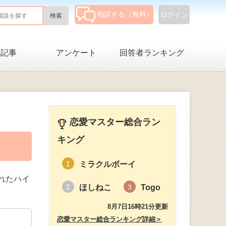
相談する（無料）
ログイン
集記事
アンケート
回答者ランキング
恋愛マスター総合ラン
キング
ミラクルボーイ
1
入れたハイ
ほしねこ
Togo
2
3
8月7日16時21分更新
恋愛マスター総合ランキング詳細＞