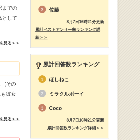
駅までの
佐藤
3
私として
8月7日16時21分更新
累計ベストアンサー率ランキング詳
細＞＞
を見る＞＞
累計回答数ランキング
ほしねこ
1
。(その
にも彼女
ミラクルボーイ
2
Coco
3
を見る＞＞
8月7日16時21分更新
累計回答数ランキング詳細＞＞