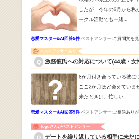
したが
、今年の6月から私
ークル活動でも一緒
...
恋愛マスター&AI回答5件
ベストアンサー:
ご質問文を見
ベストアンサーあり
激務彼氏への対応について(44歳・女
8か月付き合っている彼に
ここ2か月ほ
ど会えていませ
来たときは、忙しい
...
恋愛マスター&AI回答5件
ベストアンサー:
ご相談ありが
Togoさんがベストアンサー
デートを繰り返している相手に未だに