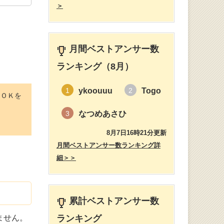
＞
月間ベストアンサー数
ランキング（8月）
ykoouuu
Togo
1
2
にＯＫを
なつめあさひ
3
8月7日16時21分更新
月間ベストアンサー数ランキング詳
細＞＞
累計ベストアンサー数
ません。
ランキング