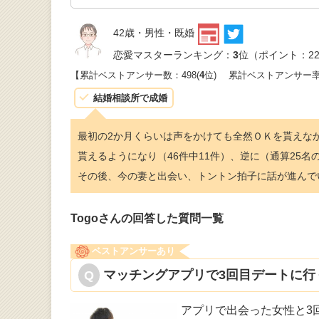
42歳・男性・既婚
恋愛マスターランキング：
3
位（ポイント：22
【累計ベストアンサー数：498(
4
位)
累計ベストアンサー
結婚相談所で成婚
最初の2か月くらいは声をかけても全然ＯＫを貰えな
貰えるようになり（46件中11件）、逆に（通算25
その後、今の妻と出会い、トントン拍子に話が進んで
Togoさんの回答した質問一覧
ベストアンサーあり
マッチングアプリで3回目デートに行
アプリで出会った女性と3