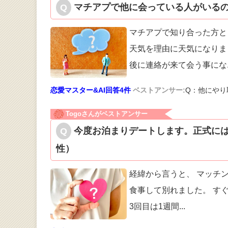
マチアプで他に会っている人がいるの
マチアプで知り合った方と
天気を理由に
天気になりま
後に連絡が来て会う事にな
恋愛マスター&AI回答4件
ベストアンサー:
Q：他にやり
Togoさんがベストアンサー
今度お泊まりデートします。正式には
性）
経緯から言うと、 マッチ
食事して別
れました。 す
3回目は1週間
...