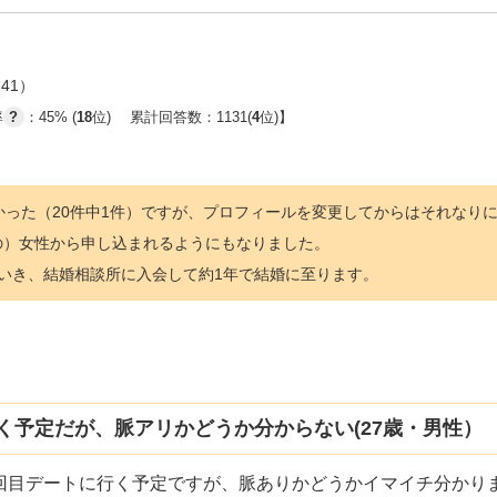
41）
率
?
：45% (
18
位)
累計回答数：1131(
4
位)】
かった（20件中1件）ですが、プロフィールを変更してからはそれなり
名の）女性から申し込まれるようにもなりました。
いき、結婚相談所に入会して約1年で結婚に至ります。
く予定だが、脈アリかどうか分からない(27歳・男性）
回目デートに行く予定ですが、脈ありかどうかイマイチ分かり