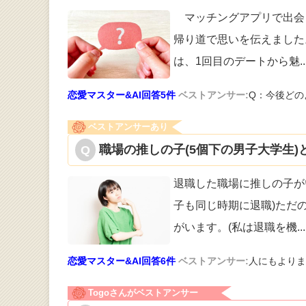
マッチングアプリで出会
帰り道で思い
を伝えました
は、1回目のデートから魅
..
恋愛マスター&AI回答5件
ベストアンサー:
Q：今後どの
ベストアンサーあり
職場の推しの子(5個下の男子大学生)
退職した職場に推しの子が
子も同じ時期
に退職)ただ
がいます。(私は退職を機
...
恋愛マスター&AI回答6件
ベストアンサー:
人にもよりま
Togoさんがベストアンサー