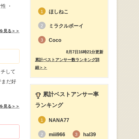
性 ・
ほしねこ
1
ミラクルボーイ
2
を見る＞＞
Coco
3
8月7日16時21分更新
累計ベストアンサー数ランキング詳
細＞＞
ッチして
でまだ好
累計ベストアンサー率
ランキング
を見る＞＞
NANA77
1
miii966
hal39
2
3