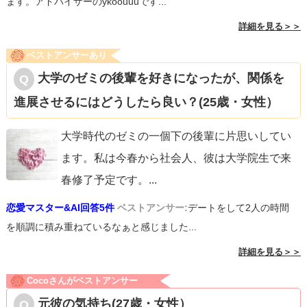
ます。アドバイザーのykoouuuです...
詳細を見る＞＞
ベストアンサーあり
大学のゼミの後輩を好きになったが、関係を
進展させるにはどうしたら良い？(25歳・女性）
大学時代のゼミの一個下の後輩に片思いしてい
ます。私は今春から社会人、彼は大学院生で来
春修了予定です。
...
恋愛マスター&AI回答5件
ベストアンサー:
デートをして2人の時間
を順調に積み重ねているなぁと感じました...
詳細を見る＞＞
Cocoさんがベストアンサー
元彼の気持ち(27歳・女性）