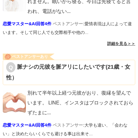
れません。眠いから寝る、今日は先寝てると言
われ、電話がない
...
恋愛マスター&AI回答4件
ベストアンサー:
愛情表現は人によって違
います。そして同じ人でも交際相手や他の...
詳細を見る＞＞
ベストアンサーあり
脈ナシの元彼を脈アリにしたいです(21歳・女
性）
別れて半年以上経つ元彼がおり、復縁を望んで
います。 LINE、インスタはブロックされておら
ずたまに
...
恋愛マスター&AI回答4件
ベストアンサー:
大学も違い、「会わな
い」と決めたらいくらでも避ける事は出来そ...