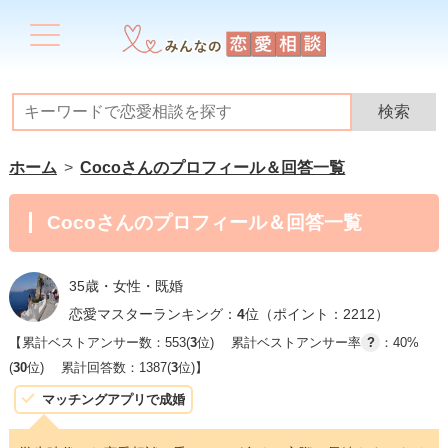
ホーム
Cocoさんのプロフィール＆回答一覧
Cocoさんのプロフィール＆回答一覧
35歳・女性・既婚
恋愛マスターランキング：
4
位（ポイント：2212）
【累計ベストアンサー数：553(
3
位)
累計ベストアンサー率
?
：40%
(
30
位)
累計回答数：1387(
3
位)】
マッチングアプリで成婚