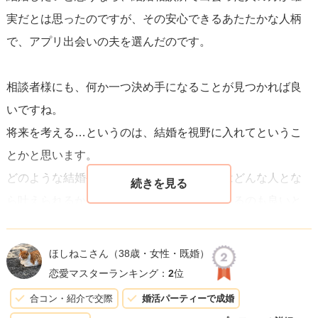
実だとは思ったのですが、その安心できるあたたかな人柄
で、アプリ出会いの夫を選んだのです。
相談者様にも、何か一つ決め手になることが見つかれば良
いですね。
将来を考える…というのは、結婚を視野に入れてというこ
とかと思います。
どのような結婚生活を送りたいのか、それはどんな人とな
ら叶えられるか、そういったことを考えてみるのも良いと
思いますよ！
私は他の人と付き合っている時は、常に不安がつきまとっ
ほしねこさん
（38歳・女性・既婚）
ていたので、安心できる人というのは条件の上位でした。
恋愛マスターランキング：
2
位
合コン・紹介で交際
婚活パーティーで成婚
相談者様が出会ったふたりのお相手、どちらとも1度会われ