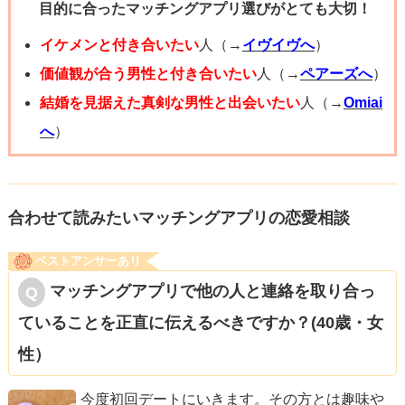
目的に合ったマッチングアプリ選びがとても大切！
長い目で見ていく余裕があるならまだまだお2人とデートし
てみて良いと思います。
イケメンと付き合いたい
人（→
イヴイヴへ
）
早めに絞りたいという事なら、最初にお伝えした通り「結
価値観が合う男性と付き合いたい
人（→
ペアーズへ
）
婚生活に何を求めているか」を考えてみてください。
結婚を見据えた真剣な男性と出会いたい
人（→
Omiai
見た目に関しては磨く事もできるし、もちろん年齢層を重
へ
）
ねた分衰えていく部分もあります。
安心できる分トキメキがないと、退屈と思ってしまうかも
しれません。
合わせて読みたいマッチングアプリの恋愛相談
私自身は安心して生活したかったのでトキメキより落ち着
ベストアンサーあり
きを選びましたが、すごく信頼できるしあまり将来の関係
マッチングアプリで他の人と連絡を取り合っ
性で不安を抱いた事はありません。
ていることを正直に伝えるべきですか？(40歳・女
性）
結婚相手選びに関しては、お相手よりご自身の気持ちを大
切にしないといけないので選ぶのも心苦しく感じるかもし
今度初回デートにいきます。その方とは趣味や