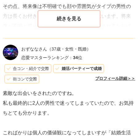
その点、将来像は不明確でも顔や雰囲気がタイプの男性の
る可能性はあります。
方は長くお付き合いできるのではないかと思います。将来
像が不明と感じる理由が会っていく中で解消されるならば
最後に、「選ぶ」という目線が強過ぎると、相手にもそれ
より将来像をイメージできるのではないかと思います。
が伝わってしまいます。
まだどちらとと選ばずに、お二人と会い続ける中でより将
せっかくの出会いなので、「相手を知りたい」という気持
おずななさん
（37歳・女性・既婚）
来がイメージできる方を選べるとよいと思います！
ちで、楽しく過ごすようにしてみてください。
恋愛マスターランキング：
34
位
結局は、一緒にいる時間がどんなものになるのか、それが
合コン・紹介で交際
婚活パーティーで成婚
一番の決め手なのかな、と思います。
プロフィール詳細＞＞
街コンで交際
素敵な出会いをされたのですね。
応援していますね！おふたりとの出会いが、良縁でありま
私も最終的に2人の男性で迷ってしまっていたので、お気持
すように。
ちとても分かります。
こればかりは個人の価値観になってしまいすが「結婚生活