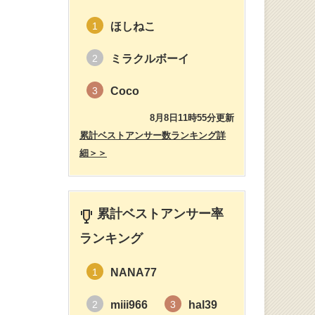
ほしねこ
1
ミラクルボーイ
2
Coco
3
8月8日11時55分更新
累計ベストアンサー数ランキング詳
細＞＞
累計ベストアンサー率
ランキング
NANA77
1
miii966
hal39
2
3