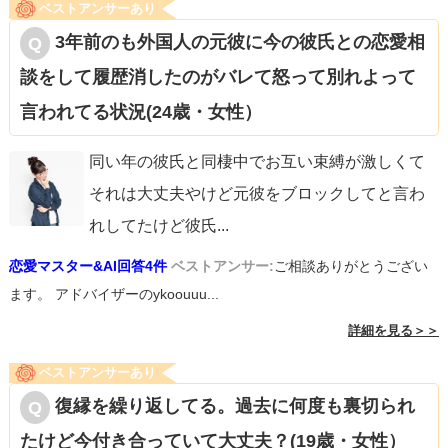
ベストアンサーあり
3年前のも外国人の元彼に今の彼氏との恋愛相
談をして履歴消したのがバレて怒って別れよって
言われてる状況(24歳・女性）
同い年の彼氏と同棲中でお互い束縛が激しくて
それは大丈夫やけど元彼をブロックしてと言わ
れしてたけど彼氏
...
恋愛マスター&AI回答4件
ベストアンサー:
ご相談ありがとうござい
ます。 アドバイザーのykoouuu...
詳細を見る＞＞
ベストアンサーあり
復縁を繰り返してる。過去に何度も裏切られ
たけど今付き合っていて大丈夫？(19歳・女性）