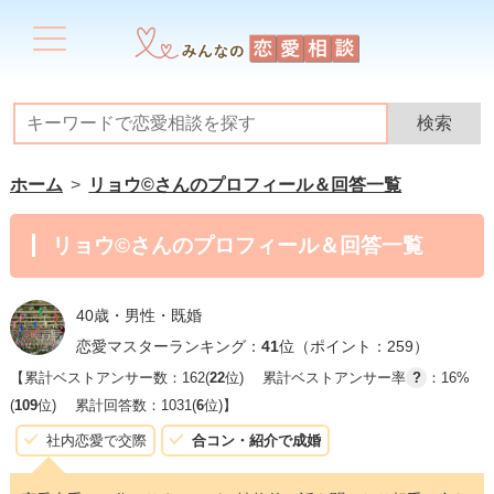
ホーム
リョウ©️さんのプロフィール＆回答一覧
リョウ©️さんのプロフィール＆回答一覧
40歳・男性・既婚
恋愛マスターランキング：
41
位（ポイント：259）
【累計ベストアンサー数：162(
22
位)
累計ベストアンサー率
?
：16%
(
109
位)
累計回答数：1031(
6
位)】
社内恋愛で交際
合コン・紹介で成婚