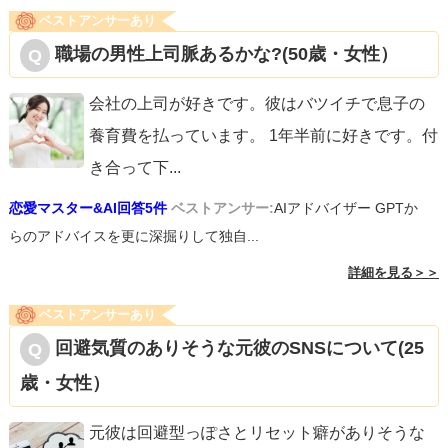
ベストアンサーあり
職場の男性上司脈あるかな?(50歳・女性）
会社の上司が好きです。彼はバツイチで息子の
養育費を払っています。 1年半前に好きです。付
き合って下
...
恋愛マスター&AI回答5件
ベストアンサー:
AIアドバイザー GPTか
らのアドバイスを更に深掘りして独自...
詳細を見る＞＞
ベストアンサーあり
回避気質のありそうな元彼のSNSについて(25
歳・女性）
元彼は回避型っぽさとリセット癖がありそうな