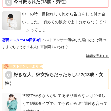
今日振られた(18歳・男性）
中一の時一目惚れして俺から告白をして付き合
いました。 初めての彼女でよく分からなくてパ
ニクってしま
...
恋愛マスター&AI回答3件
ベストアンサー:
退学した理由とかは謎の
ままでしょうか？本人に直接聞くのもはぐ...
詳細を見る＞＞
ベストアンサーあり
好きな人、彼女持ちだったらしい?(18歳・女
性）
学校で好きな人がいてあまり喋らないけど優し
くて結構タイプで、でも後から3年間付き合って