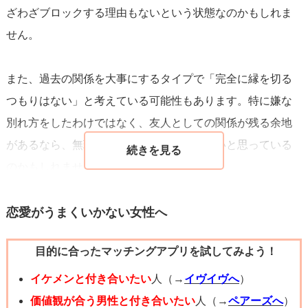
ざわざブロックする理由もないという状態なのかもしれま
せん。
また、過去の関係を大事にするタイプで「完全に縁を切る
つもりはない」と考えている可能性もあります。特に嫌な
別れ方をしたわけではなく、友人としての関係が残る余地
があるなら、無理にブロックしなくてもいいと思っている
のかもしれません。
逆に、まだ少し未練がある可能性もゼロではないです。も
恋愛がうまくいかない女性へ
しかしたら、いつか連絡を取るかもしれない、あるいは自
目的に合ったマッチングアプリを試してみよう！
分からは連絡しなくても相手から来る可能性を残している
のかもしれません。ただ、未練があるならもう少し態度に
イケメンと付き合いたい
人（→
イヴイヴへ
）
出ることが多いので、これだけで「まだ好きだから残して
価値観が合う男性と付き合いたい
人（→
ペアーズへ
）