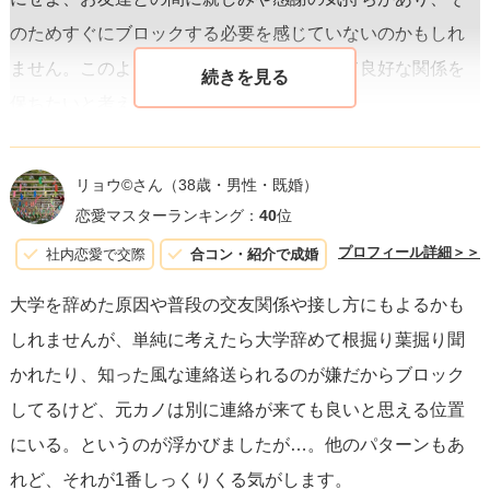
のためすぐにブロックする必要を感じていないのかもしれ
ません。このような場合、元彼は友達として良好な関係を
保ちたいと考えている可能性もあります。
三つ目の理由として、彼が
特に深く考えていない
可能性も
リョウ©️さん
（38歳・男性・既婚）
否定できません。彼が他の人をブロックした理由は、一度
恋愛マスターランキング：
40
位
に多くの情報を整理したかったからに過ぎず、元カノであ
プロフィール詳細＞＞
社内恋愛で交際
合コン・紹介で成婚
る友達のことは大きな問題と考えていないのかもしれませ
大学を辞めた原因や普段の交友関係や接し方にもよるかも
ん。この場合、単に見逃したり、特に意識して残したりし
しれませんが、単純に考えたら大学辞めて根掘り葉掘り聞
たわけではない可能性があります。
かれたり、知った風な連絡送られるのが嫌だからブロック
してるけど、元カノは別に連絡が来ても良いと思える位置
また、元カノが自分とのやり取りをスムーズにしたいと考
にいる。というのが浮かびましたが…。他のパターンもあ
え、彼に対して特に連絡をとる気持ちがなければ、そのま
れど、それが1番しっくりくる気がします。
ま状況を続けても問題ないかもしれません。ただし、
感情