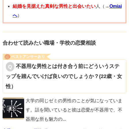
いる」とは言い切れません。
結婚を見据えた真剣な男性と出会いたい
人（→
Omiai
へ
）
元彼が他の人をブロックしたのは、大学を辞めたことに関
する何らかの事情があったからかもしれません。例えば
「大学関係のしがらみを全部切りたかった」「関わりたく
合わせて読みたい職場・学校の恋愛相談
ない人がいた」などの理由で一括ブロックしたけれど、元
ベストアンサーあり
カノ（友達）だけはその枠に入っていなかった、という可
不器用な男性とは付き合う前にどういうステ
能性もあります。
ップを踏んでいけば良いのでしょうか？(22歳・女
性）
結局のところ、本人に聞かないと本当の理由は分かりませ
んが、特別な意図がないまま「ブロックする理由がなかっ
大学の同じゼミの男性のことが気になっていま
たから」くらいの感覚で残している可能性が高そうです。
す。話を聞いていると彼は恋愛が不器用で、不
器用な所も魅力の
...