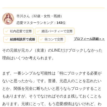
的な影響を受け続けるようであれば、自分自身がどう感じ
ているか
をしっかり把握し、必要に応じて元彼に直接聞い
市川さん
（32歳・女性・既婚）
てみるのも一つの方法です。
恋愛マスターランキング：
143
位
社内恋愛で交際
婚活パーティーで交際
このように、理由はさまざまであり、彼本人に直接尋ねる
プロフィール詳細＞＞
結婚相談所で成婚
街コンで交際
以外に確実な答えを知ることは難しいですが、友達がどの
その元彼が元カノ（友達）のLINEだけブロックしなかった
ように感じ、どのように行動するかを考える上での参考に
理由はいくつか考えられます。
なればと思います。友達が心の整理をして進むために、何
が最も大切かを考える助けになれば幸いです。
まず、一番シンプルな可能性は「特にブロックする必要が
ないと思ったから」です。普通、元恋人のことを忘れたい
とか、関係を完全に断ちたいと思うならブロックすること
もありますが、そうでなければそのまま残しておくことも
あります。元彼にとって、もう恋愛感情はないけれど、わ