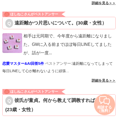
詳細を見る＞＞
ほしねこさんがベストアンサー
遠距離かつ片思いについて。(30歳・女性）
相手は元同期で、今年度から遠距離になりまし
た。GWに入る前までほぼ毎日LINEしてました
が、話が一度
...
恋愛マスター&AI回答5件
ベストアンサー:
遠距離になってしまって
毎日LINEして心が離れないように頑張...
詳細を見る＞＞
ほしねこさんがベストアンサー
彼氏が童貞。何から教えて調教すればいい？
相談する
(23歳・女性）
（無料）