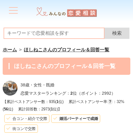
ホーム
ほしねこさんのプロフィール＆回答一覧
ほしねこさんのプロフィール＆回答一覧
38歳・女性・既婚
恋愛マスターランキング：
2
位（ポイント：2992）
【累計ベストアンサー数：935(
1
位)
累計ベストアンサー率
?
：32%
(
56
位)
累計回答数：2973(
1
位)】
合コン・紹介で交際
婚活パーティーで成婚
街コンで交際