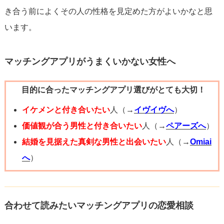
き合う前によくその人の性格を見定めた方がよいかなと思
月末の顔合わせでは、
います。
・理想の恋愛フィルターがかかっていないか
・距離の詰め方と、拒否した時の反応
マッチングアプリがうまくいかない女性へ
・相談者様以外の人への態度
などは注意深く見ておく方が良いと思います。
目的に合ったマッチングアプリ選びがとても大切！
また、お相手の話を深掘りした質問をしたりして、たくさ
イケメンと付き合いたい
人（→
イヴイヴへ
）
ん情報を仕入れてくださいね。
価値観が合う男性と付き合いたい
人（→
ペアーズへ
）
お相手も同様に、相談者様に対して興味を持った質問をし
結婚を見据えた真剣な男性と出会いたい
人（→
Omiai
てくれるか、という視点でも見ておくのが良いです。
へ
）
そして、ご自身の直感も大切にしてください。
「すごくフィーリングが合う！」「言葉にできないけど、
何か違和感がある…」
合わせて読みたいマッチングアプリの恋愛相談
どちらも大切な感覚です。