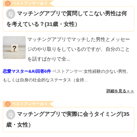
ベストアンサーあり
安心して会うために、初回は人の多い場所で、明るい時間
マッチングアプリで質問してこない男性は何
帯をオススメします。
を考えている？(31歳・女性）
ディナーよりランチやカフェ。
穴場スポットより、利用者の多い駅の近くの店。
マッチングアプリでマッチした男性とメッセー
やはり初対面は緊張しますので、人目がある方がリラック
ジのやり取りをしているのですが、自分のこと
スできることもありますよ。
を話すばかりで全
...
恋愛マスター&AI回答6件
ベストアンサー:
女性経験の少ない男性、
いろいろと、不安に思わせてしまうようなことも書きまし
もしくは自身の社会的なステータス（金持...
たが、せっかくマッチングした人と会うのですから、楽し
詳細を見る＞＞
んで来てくださいね！
ベストアンサーあり
紳士的な人であるよう、それが良縁であるよう、願ってい
マッチングアプリで実際に会うタイミング(35
ます！
歳・女性）