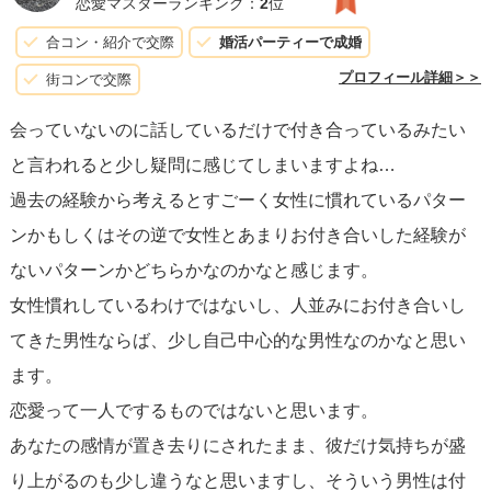
恋愛マスターランキング：
2
位
どちらの心づもりもしておくと良いですね。
合コン・紹介で交際
婚活パーティーで成婚
プロフィール詳細＞＞
街コンで交際
また、お相手はちょっと距離の詰め方が早いタイプかもし
会っていないのに話しているだけで付き合っているみたい
れません。
と言われると少し疑問に感じてしまいますよね…
初デートで付き合ったつもりになる人も、たまにいるの
過去の経験から考えるとすごーく女性に慣れているパター
で、「手を繋ごう」「ハグしていい？」などの展開もある
ンかもしくはその逆で女性とあまりお付き合いした経験が
かもしれません。
ないパターンかどちらかなのかなと感じます。
大丈夫だと思いますが、流されたりせずに相談者様はご自
女性慣れしているわけではないし、人並みにお付き合いし
身が安心するスピードで進んでいきたいことを、明確に伝
てきた男性ならば、少し自己中心的な男性なのかなと思い
えましょう。
ます。
「何回かデートして、ちゃんと告白を経てから手を繋いだ
恋愛って一人でするものではないと思います。
りしたいな」というような感じで、凛と芯を持った女性で
あなたの感情が置き去りにされたまま、彼だけ気持ちが盛
あることを示すと良いです。
り上がるのも少し違うなと思いますし、そういう男性は付