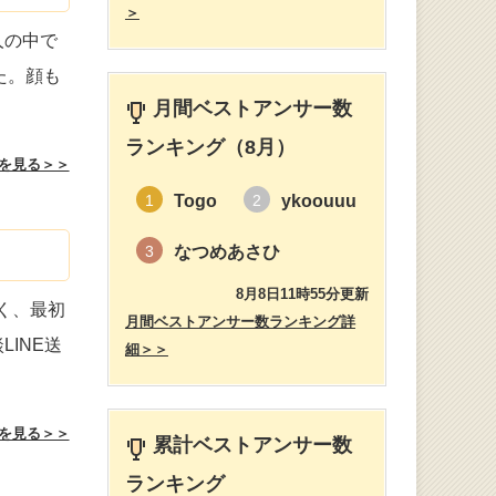
＞
人の中で
た。顔も
月間ベストアンサー数
ランキング（8月）
を見る＞＞
Togo
ykoouuu
1
2
なつめあさひ
3
8月8日11時55分更新
く、最初
月間ベストアンサー数ランキング詳
INE送
細＞＞
を見る＞＞
累計ベストアンサー数
ランキング