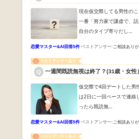
現在仮交際してる男性のこ
一番「努
力家で謙虚で、話
自分のタイプ寄りだし
...
恋愛マスター&AI回答5件
ベストアンサー:
ご相談ありがと
ベストアンサーあり
一週間既読無視は終了？(31歳・女性
仮交際で4回デートした男
は2日に
一回ペースで連絡し
ったら既読無
...
恋愛マスター&AI回答5件
ベストアンサー:
ご相談ありがと
ベストアンサーあり