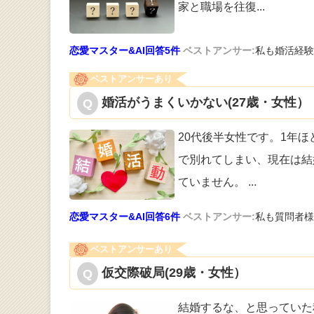
家と職場を往復
...
恋愛マスター&AI回答5件
ベストアンサー:
私も婚活経験
ベストアンサーあり
婚活がうまくいかない(27歳・女性）
20代後半女性です。1年
で別れて
しまい、現在は結
ていません。
...
恋愛マスター&AI回答6件
ベストアンサー:
私も質問者様
ベストアンサーあり
仮交際破局(29歳・女性）
結婚するな、と思っていた