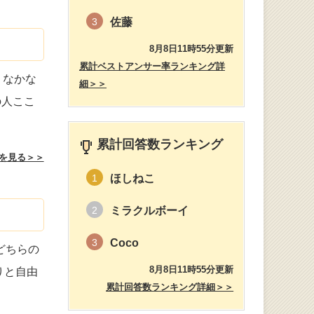
佐藤
3
8月8日11時55分更新
累計ベストアンサー率ランキング詳
、なかな
細＞＞
の人ここ
累計回答数ランキング
を見る＞＞
ほしねこ
1
ミラクルボーイ
2
Coco
3
どちらの
8月8日11時55分更新
りと自由
累計回答数ランキング詳細＞＞