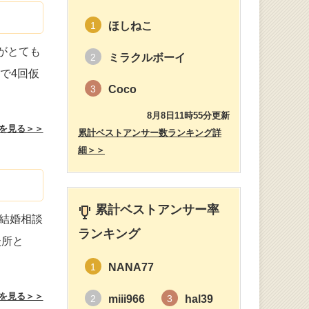
ほしねこ
1
がとても
ミラクルボーイ
2
で4回仮
Coco
3
8月8日11時55分更新
を見る＞＞
累計ベストアンサー数ランキング詳
細＞＞
累計ベストアンサー率
結婚相談
ランキング
談所と
NANA77
1
を見る＞＞
miii966
hal39
2
3