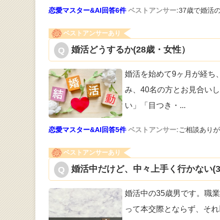
恋愛マスター&AI回答6件
ベストアンサー:
37歳で婚活
ベストアンサーあり
婚活どうするか(28歳・女性）
婚活を始めて9ヶ月が経ち
み、40
名の方とお見合いし
い」「目つき・
...
恋愛マスター&AI回答5件
ベストアンサー:
ご相談ありがと
ベストアンサーあり
婚活中だけど、中々上手く行かない(3
婚活中の35歳男です。職
って
本交際とならず、それ