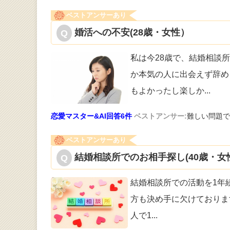
ベストアンサーあり
婚活への不安(28歳・女性）
私は今28歳で、結婚相談
か本気の
人に出会えず辞め
もよかったし楽しか
...
恋愛マスター&AI回答6件
ベストアンサー:
難しい問題で
ベストアンサーあり
結婚相談所でのお相手探し(40歳・女
結婚相談所での活動を1年
方も決め手に欠けておりま
人で1
...