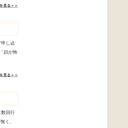
を見る＞＞
ど申し込
「顔が怖
を見る＞＞
に数回行
が無く、