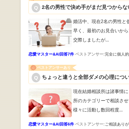
2名の男性で決め手がまだ見つからない
婚活中、現在2名の男性と
早く
、最初のお見合いから
交際しましたが
...
恋愛マスター&AI回答7件
ベストアンサー:
完全に個人的
ベストアンサーあり
ちょっと違うと全部ダメの心理につい
現在結婚相談所は諸事情に
所のカテゴリ
ーで相談させ
様々に活動し数回程度
...
恋愛マスター&AI回答6件
ベストアンサー:
ご相談ありがと