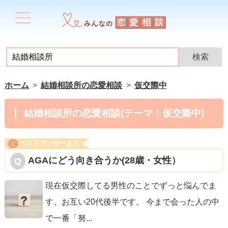
ホーム
結婚相談所の恋愛相談
仮交際中
結婚相談所の恋愛相談(テーマ：仮交際中)
ベストアンサーあり
AGAにどう向き合うか(28歳・女性）
現在仮交際してる男性のことでずっと悩んでま
す。お互い20代後半です。 今まで会った人の中
で一番「努
...