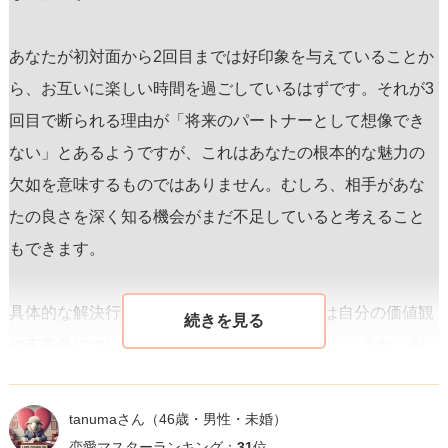
あなたが初対面から2回目までは好印象を与えていることか
ら、お互いに楽しい時間を過ごしているはずです。それが3
回目で断られる理由が「将来のパートナーとして想像でき
ない」とあるようですが、これはあなたの根本的な魅力の
欠如を意味するものではありません。むしろ、相手があな
たの良さを深く知る機会がまだ不足していると考えること
もできます。
具体的な解決行動として、3回目のデートでは自分の価値観
や未来像について少し共有してみてはどうでしょうか。例
えば、家族観、仕事に対する姿勢、将来どんな生活を送り
たいかについて、率直に話してみるのです。これによっ
tanumaさん
（46歳・男性・未婚）
て、相手がより具体的にあなたの将来像を描きやすくな
恋愛マスターランキング：
31
位