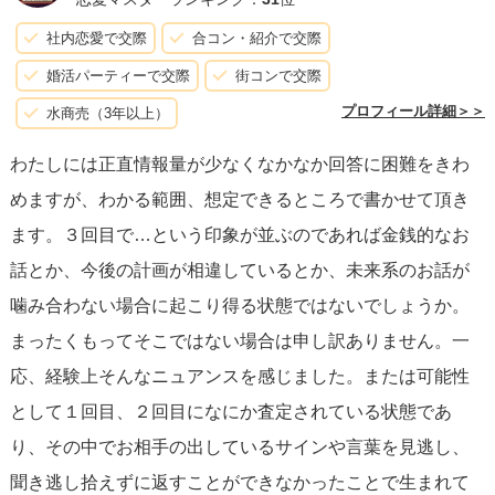
り、パートナーシップを想像しやすくなるでしょう。あな
社内恋愛で交際
合コン・紹介で交際
たのビジョンを伝えることで、2人が同じ方向を見ている
婚活パーティーで交際
街コンで交際
か、価値観が一致しているかを確認する良い機会になるか
プロフィール詳細＞＞
水商売（3年以上）
もしれません。
わたしには正直情報量が少なくなかなか回答に困難をきわ
めますが、わかる範囲、想定できるところで書かせて頂き
自分自身の価値を理解し、それを自然な形で示すことがで
ます。３回目で…という印象が並ぶのであれば金銭的なお
きれば、真にあなたにふさわしいパートナーと出会う可能
話とか、今後の計画が相違しているとか、未来系のお話が
性が高まっていくと信じています。前向きに進んでいきま
噛み合わない場合に起こり得る状態ではないでしょうか。
しょう。
まったくもってそこではない場合は申し訳ありません。一
応、経験上そんなニュアンスを感じました。または可能性
として１回目、２回目になにか査定されている状態であ
り、その中でお相手の出しているサインや言葉を見逃し、
聞き逃し拾えずに返すことができなかったことで生まれて