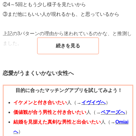
②4～5回ともう少し様子を見たいから
③まだ他にもいい人が現れるかも、と思っているから
上記の3パターンの理由から迷われているのかな、と推測し
ました。
個人的な意見としては、迷っているなら一歩踏み出してみ
るべきだと思います。
恋愛がうまくいかない女性へ
良くも悪くもですが、本交際の関係になると見えてくるこ
目的に合ったマッチングアプリを試してみよう！
とがあります。
結婚相手として違うと思えばお別れをすれば良いと思いま
イケメンと付き合いたい
人（→
イヴイヴへ
）
すよ。
価値観が合う男性と付き合いたい
人（→
ペアーズへ
）
その場合はコーディネーターさんにお断りの連絡をいれて
結婚を見据えた真剣な男性と出会いたい
人（→
Omiai
もらえばいいことですし。
へ
）