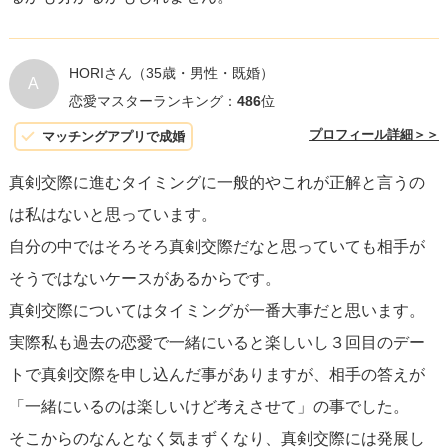
お二人のペースを見つけ、安心して次のステップに進める
よう願っています。
HORIさん
（35歳・男性・既婚）
A
恋愛マスターランキング：
486
位
プロフィール詳細＞＞
マッチングアプリで成婚
真剣交際に進むタイミングに一般的やこれが正解と言うの
は私はないと思っています。
自分の中ではそろそろ真剣交際だなと思っていても相手が
そうではないケースがあるからです。
真剣交際についてはタイミングが一番大事だと思います。
実際私も過去の恋愛で一緒にいると楽しいし３回目のデー
トで真剣交際を申し込んだ事がありますが、相手の答えが
「一緒にいるのは楽しいけど考えさせて」の事でした。
そこからのなんとなく気まずくなり、真剣交際には発展し