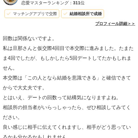
定の行動かもしれませんし、自分自身の過去の経験から由
恋愛マスターランキング：
311
位
来するものかもしれません。その不安を解消するために
マッチングアプリで交際
結婚相談所で成婚
は、さらに時間を共有することが有効な場合もあります
プロフィール詳細＞＞
し、正直かつ穏やかに心の内を話し合うことも必要です。
回数は関係ないですよ。
私は旦那さんと仮交際4回目で本交際に進みました。たまた
仮交際中に4回、5回とデートを重ねること自体には
何の問
ま4回でしたが、もしかしたら5回デートしてたかもしれま
題もありません
。交際期間は人それぞれ異なり、自分たち
せん。
のペースを見つけることが肝心です。
本交際は「この人となら結婚を意識できる」と確信できて
からで大丈夫です。
結論的には、迷いがある場合は、焦らずもう少し時間をか
とはいえ、デートの回数って結構気になりますよね。
けて彼との関係を深めることをお勧めします
。本交際に進
相談所の担当者がいらっしゃったら、ぜひ相談してみてく
む前に、迷いの原因をよく分析し、話し合いをもって解消
ださい。
しておくことが、後々の関係構築において非常に大切で
良い感じに相手に伝えてくれますし、相手がどう思ってい
す。また、相手の意見や願望も尊重することを忘れずに。
るかも分かるかもしれません。