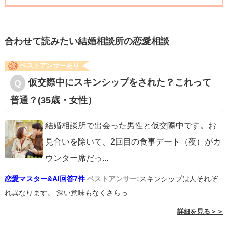
結婚相談所の仮交際のステータスってとても微妙な関係性
ですよね。
合わせて読みたい結婚相談所の恋愛相談
恋人ではないし、かといって友達ってわけでもないし。
ベストアンサーあり
また『仮』交際であるので、相手の方に複数名仮交際中の
仮交際中にスキンシップをされた？これって
方がいる可能性もありますしね。
普通？(35歳・女性）
ついつい忘れがちになるのですが、相手の方にも仮交際の
結婚相談所で出会った男性と仮交際中です。お
ステータスの女性はいる可能性があるので
見合いを除いて、2回目の食事デート（夜）がカ
迷ってるうちに他の女性に取られてしまう可能性もありま
ウンター席だっ
...
すよね。
恋愛マスター&AI回答7件
ベストアンサー:
スキンシップは人それぞ
れ異なります。 深い意味もなくさらっ...
ただ、本交際にすすむことが結婚へ直行というわけではな
詳細を見る＞＞
いので、