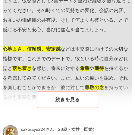
まずは、仮交際として3回デートを重ねた経験を振り返って
みてください。その時々での気持ちの変化、会話の内容、
お互いの価値観の共有度、そして何よりも彼といることで
感じる不安と安心、喜びに焦点を当てましょう。
心地よさ、信頼感、安定感
などは本交際に向けての大切な
指標です。これまでのデートで、彼といる時に自分がどれ
ほど
落ち着き
を感じ、将来に対する
希望
や
期待
を持てるか
を考慮してみてください。また、互いの違いを認め、それ
を楽しむことができるか、彼に対して
尊敬の念
を持ってい
るかも重要な要素です。
一方で、3回のデートで迷いが残るというのは、何かしらの
不安要素
があることも指摘しています。それは彼の何か特
sakurayu224さん
（28歳・女性・既婚）