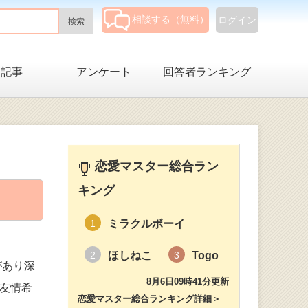
相談する（無料）
ログイン
集記事
アンケート
回答者ランキング
恋愛マスター総合ラン
キング
ミラクルボーイ
1
ほしねこ
Togo
2
3
があり深
8月6日09時41分更新
が友情希
恋愛マスター総合ランキング詳細＞