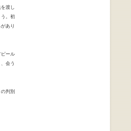
先を渡し
ょう。初
みがあり
アピール
く、会う
」の判別