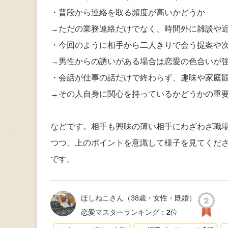
・普段から連絡を取る頻度が高いかどうか
→ただの業務連絡だけでなく、時間外に雑談や
・今回のように相手から二人きりで会う提案や
→男性からの誘いがある場合は恋愛の色合いが
・会話が仕事の話だけで終わらず、趣味や家庭
→その人自身に関心を持っているかどうかの重
などです。相手も興味の薄い相手にわざわざ職
つつ、上のポイントを意識して様子を見てくだ
です。
ほしねこさん
（38歳・女性・既婚）
恋愛マスターランキング：
2
位