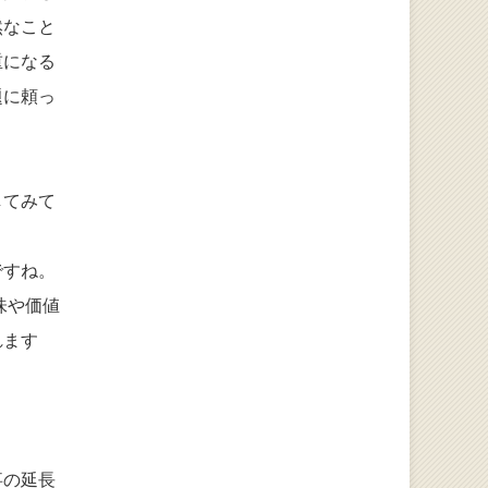
然なこと
重になる
題に頼っ
してみて
ですね。
味や価値
れます
事の延長