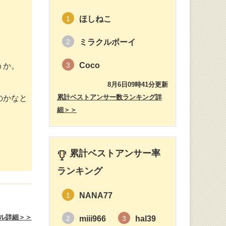
ほしねこ
1
ミラクルボーイ
2
Coco
3
うか。
8月6日09時41分更新
累計ベストアンサー数ランキング詳
のかなと
細＞＞
累計ベストアンサー率
ランキング
NANA77
1
ル詳細＞＞
miii966
hal39
2
3