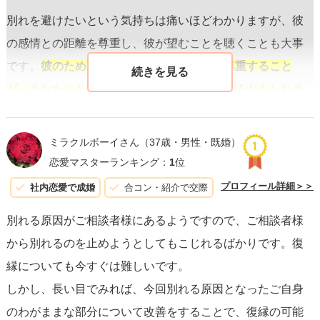
別れを避けたいという気持ちは痛いほどわかりますが、彼
の感情との距離を尊重し、彼が望むことを聴くことも大事
です。
彼のためを思うならば、彼の決断を尊重すること
が、あなたにとって最も愛情深い行動と言えるかもしれま
せん。
もし彼の気持ちが「もう無理」という点に到達して
いるなら、一時的に距離を置くのが双方にとっての最善策
ミラクルボーイさん
（37歳・男性・既婚）
であることも考えられます。
恋愛マスターランキング：
1
位
プロフィール詳細＞＞
社内恋愛で成婚
合コン・紹介で交際
話し合いをする際には、
自分の過ちを素直に認め
、これか
別れる原因がご相談者様にあるようですので、ご相談者様
らどのように自分を変えていく意思があるのかを明確に伝
から別れるのを止めようとしてもこじれるばかりです。復
えましょう。しかし、それがすぐに彼の心を変えるとは限
縁についても今すぐは難しいです。
りません。復縁を迫るのではなく、
あなたの成長が彼に伝
しかし、長い目でみれば、今回別れる原因となったご自身
わるように時間をかけて行動で示すことが肝心
です。
のわがままな部分について改善をすることで、復縁の可能