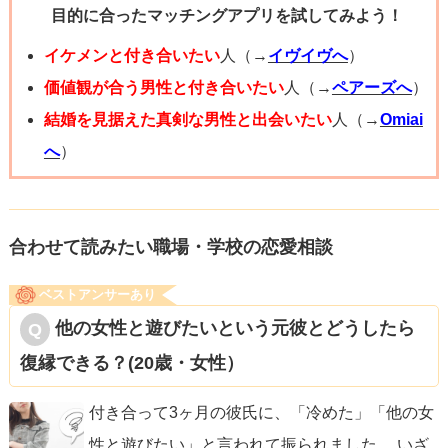
目的に合ったマッチングアプリを試してみよう！
ない」と言って、懸命に熱意を伝えてしまいます。しか
し、私の経験上、これは逆効果です。振る側は、「何を都
イケメンと付き合いたい
人（→
イヴイヴへ
）
合のいいこと言ってるんだ。（悪い部分を直すのに）今ま
価値観が合う男性と付き合いたい
人（→
ペアーズへ
）
で散々チャンスを与えてきたじゃないか」という気持ちに
結婚を見据えた真剣な男性と出会いたい
人（→
Omiai
なるので、振られたら潔く、スパッと別れを受け入れるほ
へ
）
うが相手に好印象を与えることができます。そして、好意
と、悪い部分の反省と改善も一緒に伝えることで、さらに
前向きな印象を与えられます。
合わせて読みたい職場・学校の恋愛相談
ベストアンサーあり
復縁はどのような別れ方をしてもすぐには難しく、基本的
他の女性と遊びたいという元彼とどうしたら
には長い冷却期間を置く必要があります。しかし、上記の
復縁できる？(20歳・女性）
別れ方をすることで、別れ話の時からさっそく復縁への第
一歩を踏み出すことができます。今はなかなか前向きには
付き合って3ヶ月の彼氏に、「冷めた」「他の女
なれないかもしれませんが、この回答を読み、少しでも前
性と遊びたい」と言われて振られました。 いざ