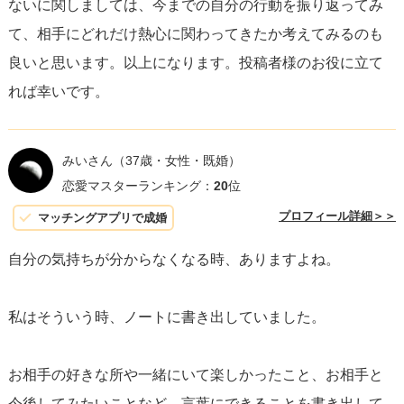
ないに関しましては、今までの自分の行動を振り返ってみ
言葉にして話すことで、
自分でも気づかなかった感情の深
て、相手にどれだけ熱心に関わってきたか考えてみるのも
層が見えてくる
ことがあります。信頼できる友人や家族に
良いと思います。以上になります。投稿者様のお役に立て
相談してみましょう。
れば幸いです。
最後に、どんな結論に至ろうとも、今、自分で感じている
気持ちに間違いはありません。恋愛感情も友情も、それぞ
みいさん
（37歳・女性・既婚）
れが持つ価値と美しさがあるのです。自分の心に正直に向
恋愛マスターランキング：
20
位
き合いながら、焦らず時間をかけて答えを見つけ出してい
プロフィール詳細＞＞
マッチングアプリで成婚
きましょう。自分自身の気持ちに嘘をつかず、
どんな答え
自分の気持ちが分からなくなる時、ありますよね。
でも受け入れる勇気を持つ
ことが大切です。
私はそういう時、ノートに書き出していました。
お相手の好きな所や一緒にいて楽しかったこと、お相手と
今後してみたいことなど、言葉にできることを書き出して