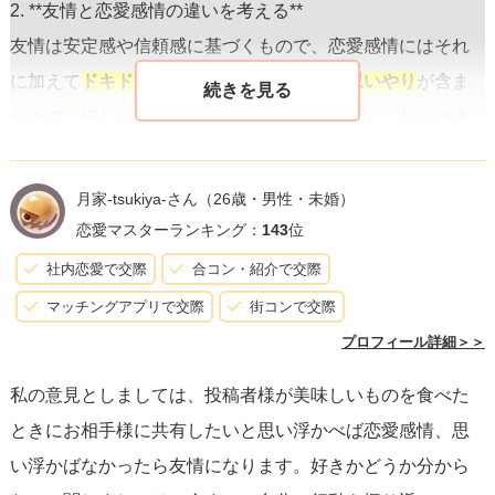
2. **友情と恋愛感情の違いを考える**
友情は安定感や信頼感に基づくもので、恋愛感情にはそれ
に加えて
ドキドキするような刺激や特別な思いやり
が含ま
れます。彼といる時の自分の感情を振り返り、これらの違
いについて考えてみると良いでしょう。
月家-tsukiya-さん
（26歳・男性・未婚）
3. **時間をかけて見極める**
恋愛マスターランキング：
143
位
急に答えを出そうとせず、
しばらくの間、自分の気持ちを
社内恋愛で交際
合コン・紹介で交際
観察し続ける
ことも一つの方法です。人の感情は変化しや
マッチングアプリで交際
街コンで交際
すいもので、時間をかけてじっくりと自分自身と向き合う
プロフィール詳細＞＞
ことで、真の感情が明確になることがあります。
私の意見としましては、投稿者様が美味しいものを食べた
ときにお相手様に共有したいと思い浮かべば恋愛感情、思
4. **信頼できる友人や家族に相談する**
い浮かばなかったら友情になります。好きかどうか分から
時には第三者の視点が非常に役立ちます。自分の気持ちを