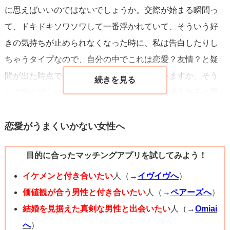
に思えばいいのではないでしょうか。交際が始まる瞬間っ
て、ドキドキソワソワして一番浮かれていて、そういう好
きの気持ちが止められなくなった時に、私は告白したりし
ちゃうタイプなので、自分の中でこれは恋愛？友情？と疑
問が出た時点で気持ちが冷めてしまうといいますか。そう
して悩んで、やっぱり好きなんだ！ってなる時もあると思
うのですが、私は悩んだ時点で恋愛では無い派です。
恋愛がうまくいかない女性へ
目的に合ったマッチングアプリを試してみよう！
イケメンと付き合いたい
人（→
イヴイヴへ
）
価値観が合う男性と付き合いたい
人（→
ペアーズへ
）
結婚を見据えた真剣な男性と出会いたい
人（→
Omiai
へ
）