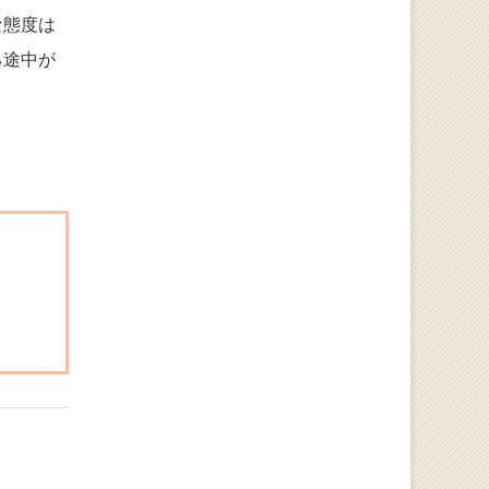
な態度は
る途中が