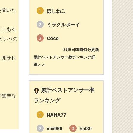
を聞いた
ほしねこ
1
ミラクルボーイ
2
こうある
Coco
3
というの
8月6日09時41分更新
累計ベストアンサー数ランキング詳
を見せれ
細＞＞
累計ベストアンサー率
や髪型な
ランキング
NANA77
1
miii966
hal39
2
3