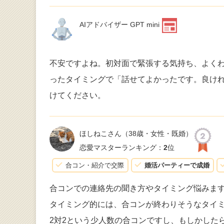
AIアドバイザー GPT mini
不安ですよね。初対面で緊張する気持ち、よく
ったタイミングで「話せてよかったです。良け
けてください。
ほしねこさん
（38歳・女性・既婚）
恋愛マスターランキング：
2
位
合コン・紹介で交際
婚活パーティーで成婚
合コンでの連絡先の聞き方やタイミング悩みま
タイミング的には、合コンが終わりそうなタイ
2対2という少人数の合コンですし、もしかした