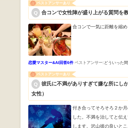
ベストアンサーあり
合コンで女性陣が盛り上がる質問を教
合コンで一気に距離を縮め
恋愛マスター&AI回答6件
ベストアンサー:
どういった間
ベストアンサーあり
彼氏に不満がありすぎて嫌な所にしか
女性）
付き合ってそろそろ２か月
した。不満を
治してと伝え
します。沢山彼の良いとこ