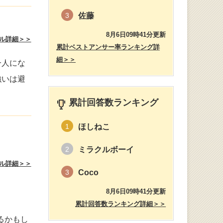
佐藤
3
8月6日09時41分更新
ル詳細＞＞
累計ベストアンサー率ランキング詳
細＞＞
一人にな
強いは避
累計回答数ランキング
ほしねこ
1
ミラクルボーイ
2
ル詳細＞＞
Coco
3
8月6日09時41分更新
累計回答数ランキング詳細＞＞
るかもし