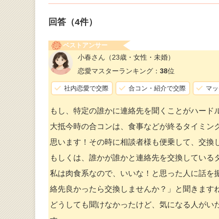
回答（
4
件）
ベストアンサー
小春さん
（23歳・女性・未婚）
恋愛マスターランキング：
38
位
社内恋愛で交際
合コン・紹介で交際
マッ
もし、特定の誰かに連絡先を聞くことがハード
大抵今時の合コンは、食事などが終るタイミン
思います！その時に相談者様も便乗して、交換
もしくは、誰かが誰かと連絡先を交換している
私は肉食系なので、いいな！と思った人に話を
絡先良かったら交換しませんか？」と聞きます
どうしても聞けなかったけど、気になる人がい