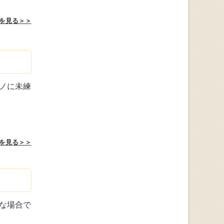
を見る＞＞
ノに未練
を見る＞＞
な場合で