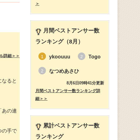
＞
月間ベストアンサー数
ランキング（8月）
ル詳細＞＞
ykoouuu
Togo
1
2
なつめあさひ
2
になると
8月6日09時41分更新
月間ベストアンサー数ランキング詳
細＞＞
「あの連
累計ベストアンサー数
つの手で
ランキング