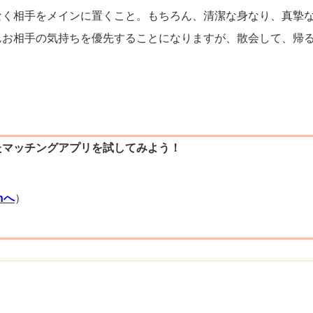
なく相手をメインに置くこと。もちろん、清潔な身なり、真摯
んお相手の気持ちを優先することになりますが、散会して、帰
たマッチングアプリを試してみよう！
）
thへ
）
）