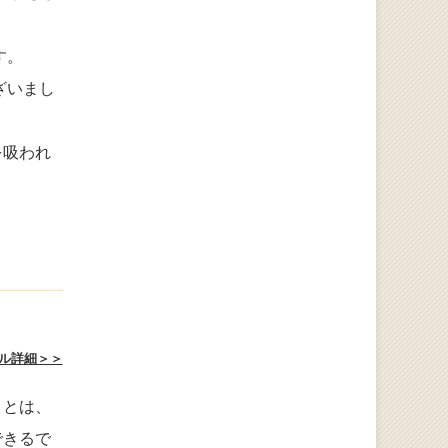
す。
ざいまし
を吸われ
ル詳細＞＞
ことは、
できるで