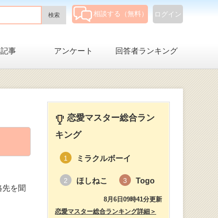
相談する（無料）
ログイン
集記事
アンケート
回答者ランキング
恋愛マスター総合ラン
キング
ミラクルボーイ
1
ほしねこ
Togo
2
3
絡先を聞
8月6日09時41分更新
恋愛マスター総合ランキング詳細＞