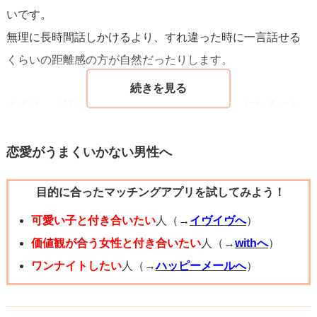
いです。
無理に長時間話しかけるより、すれ違った時に一言話せる
くらいの距離感の方が自然だったりします。
まずは、「話しかけられても嫌じゃない存在」になること
を目標にして、少しずつ会話を積み重ねていくのが一番う
まくいきやすいと思いますよ。
恋愛がうまくいかない男性へ
応援しています。
目的に合ったマッチングアプリを試してみよう！
可愛い子と付き合いたい
人（→
イヴイヴへ
）
価値観が合う女性と付き合いたい
人（→
withへ
）
ワンナイトしたい
人（→
ハッピーメールへ
）