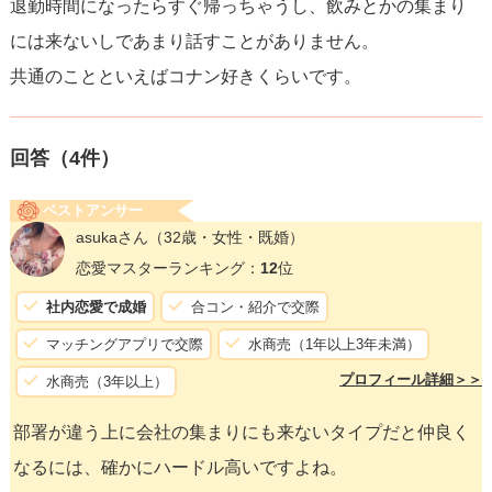
退勤時間になったらすぐ帰っちゃうし、飲みとかの集まり
には来ないしであまり話すことがありません。
共通のことといえばコナン好きくらいです。
回答（
4
件）
ベストアンサー
asukaさん
（32歳・女性・既婚）
恋愛マスターランキング：
12
位
社内恋愛で成婚
合コン・紹介で交際
マッチングアプリで交際
水商売（1年以上3年未満）
プロフィール詳細＞＞
水商売（3年以上）
部署が違う上に会社の集まりにも来ないタイプだと仲良く
なるには、確かにハードル高いですよね。