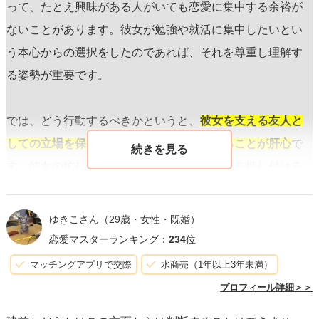
って、たとえ興味がある人がいても恋愛に集中する余裕が
ないことがあります。彼女が勉強や就活に集中したいとい
う本心からの選択をしたのであれば、それを尊重し理解す
る姿勢が重要です。
では、どう行動するべきかというと、
彼女を支える友人と
しての立場を保ちつつ、彼女のペースを守ることが肝心
で
す。彼女の忙しさに配慮し、重たい恋愛感情を押し付ける
ことなく、いつもどおりの明るい関係を続けることで、彼
女もあなたの存在を心強いと感じるかもしれません。
ゆきこさん
（29歳・女性・既婚）
恋愛マスターランキング：
234
位
まだチャンスがあるかどうか
は、時間と共に彼女の状況が
マッチングアプリで交際
水商売（1年以上3年未満）
変化し、心に余裕が出てきた時に自然と見えてくるもので
プロフィール詳細＞＞
す。また彼女があなたに対して感じる好意の度合いや、告