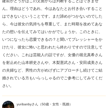
建前かどうかはこの文面からは判断することはできませ
白後の距離感によっても変わってくるでしょう。ですが、
ん。理由はどうであれ、今はあなたとお付き合いすること
まずは彼女のプレッシャーにならないように振る舞い、二
はできないということです。まだ諦めがつかないのでした
人の関係を大切にすることに集中してください。
ら、今は彼女の気持ちを尊重して、また時期を改めてあな
たの想いを伝えてみてはいかがでしょうか。このときに、
恋愛に対して今は余裕がないという彼女の選択を尊重し、
いつになったら恋愛できるの？と聞いてプレッシャーをか
彼女が落ち着いたり余裕を持てるようになった時、改めて
けたり、彼女に怖いと思われたら終わりですので注意して
あなたの気持ちを伝えるチャンスが訪れるかもしれませ
ください。これは芸能人の話ですが、女優の堀北真希さん
ん。それまでの期間、彼女を支え、仲間として信頼を深め
を射止めた山本耕史さんや、木梨憲武さん・安田成美さん
ることが大切です。そしてその時が来たら、改めて自分の
の夫婦など、男性の方がめげずにアプローチし続けてご結
気持ちを素直に伝えることをお勧めします。彼女との関係
婚されている方もいらっしゃるのでご参考にしてみてくだ
の未来は、あなたの対応次第で変わる可能性があります。
さい。
yuribanbyさん
（50歳・女性・既婚）