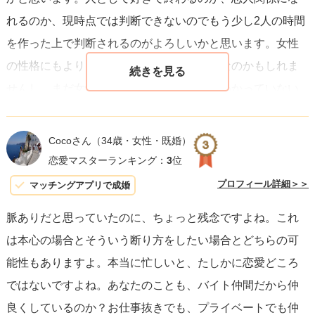
れるのか、現時点では判断できないのでもう少し2人の時間
を作った上で判断されるのがよろしいかと思います。女性
の性格にもよりますが、本当に忙しいだけなのかもしれま
せんし、まだ女性自身がご自分の気持ちがわかっていない
のかもしれません。なのでもう少し時間をかけてみてはい
かがでしょうか？女性というのは最初はなんとも思ってい
Cocoさん
（34歳・女性・既婚）
ない方から告白されると少し意識して、そこから恋愛とし
恋愛マスターランキング：
3
位
て好きというふうに変わる可能性も十分にあります。なの
プロフィール詳細＞＞
マッチングアプリで成婚
で、好きだけど焦らず今まで変わらない関係性を続けるの
脈ありだと思っていたのに、ちょっと残念ですよね。これ
がいいのかと思います。
は本心の場合とそういう断り方をしたい場合とどちらの可
能性もありますよ。本当に忙しいと、たしかに恋愛どころ
ではないですよね。あなたのことも、バイト仲間だから仲
良くしているのか？お仕事抜きでも、プライベートでも仲