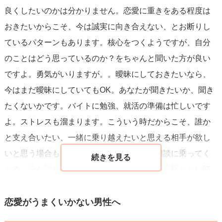
良くしたいのかは分かりません。恋愛に重きをある程度は
おきたいからこそ、今は誠実に向き合えない、とお断りし
ているパターンもあります。核心をつくようですが、自分
のことはどう思っているのか？をちゃんと聞いた方が良い
ですよ。勇気がいりますが。。曖昧にしておきたいなら、
今はまだ曖昧にしていてもOK。あなたが聞きたいか、聞き
たくないかです。バイトに勉強、就活の準備は忙しいです
よ。ストレスも溜まります。こういう時だからこそ、誰か
と支え合いたい、一緒に乗り越えたいと思える相手が欲し
いと思う場合も。愚痴を聞いてくれたり、相談に乗ってく
れる、心を許せる相手なら、プライベートに余裕がない時
でもお付き合いしたいと思う人もいるんじゃないかな。モ
ヤモヤするのなら、もう一度アタックを！頑張ってみてく
恋愛がうまくいかない男性へ
ださい。