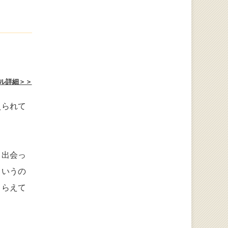
ル詳細＞＞
えられて
と出会っ
というの
とらえて