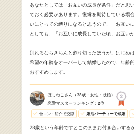
あなたとしては「お互いの成長が条件」だと思
ておく必要があります。復縁を期待している場
いにとっての縛りになると思うので、「お互い
としても、「お互いに成長していた頃、お互い
別れるならきちんと割り切ったほうが、はじめ
希望の年齢をオーバーして結婚したので、年齢
おすすめします。
ほしねこさん
（38歳・女性・既婚）
恋愛マスターランキング：
2
位
合コン・紹介で交際
婚活パーティーで成婚
28歳という年齢ですとこのままお付き合いする