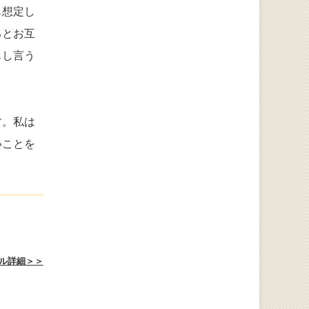
も想定し
るとお互
もし言う
す。私は
いことを
ル詳細＞＞