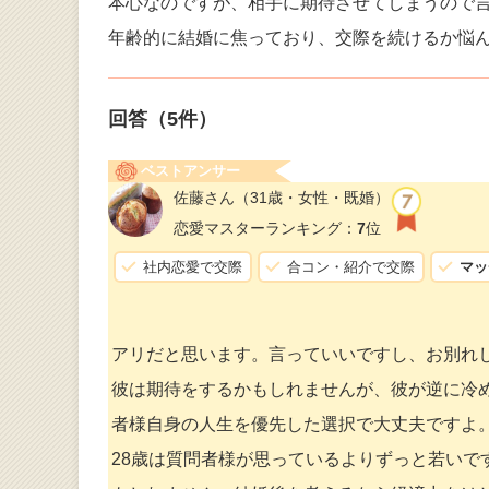
本心なのですが、相手に期待させてしまうので
年齢的に結婚に焦っており、交際を続けるか悩
回答（
5
件）
ベストアンサー
佐藤さん
（31歳・女性・既婚）
恋愛マスターランキング：
7
位
社内恋愛で交際
合コン・紹介で交際
マッ
アリだと思います。言っていいですし、お別れ
彼は期待をするかもしれませんが、彼が逆に冷
者様自身の人生を優先した選択で大丈夫ですよ
28歳は質問者様が思っているよりずっと若いで