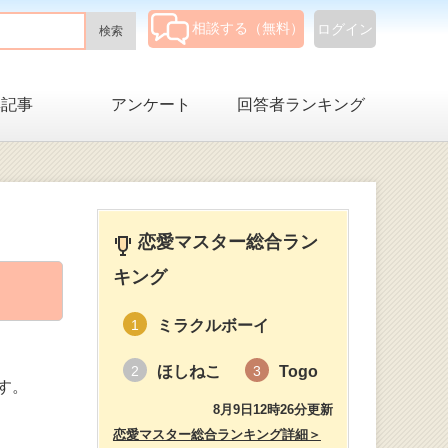
相談する（無料）
ログイン
集記事
アンケート
回答者ランキング
恋愛マスター総合ラン
キング
ミラクルボーイ
1
ほしねこ
Togo
2
3
す。
8月9日12時26分更新
恋愛マスター総合ランキング詳細＞