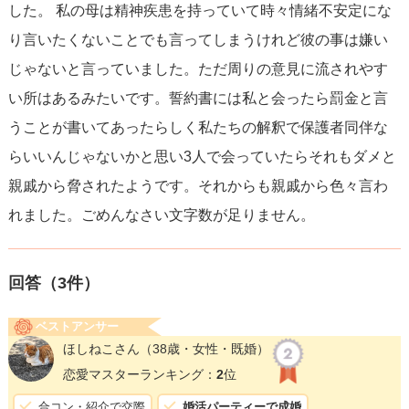
した。 私の母は精神疾患を持っていて時々情緒不安定にな
り言いたくないことでも言ってしまうけれど彼の事は嫌い
じゃないと言っていました。ただ周りの意見に流されやす
い所はあるみたいです。誓約書には私と会ったら罰金と言
うことが書いてあったらしく私たちの解釈で保護者同伴な
らいいんじゃないかと思い3人で会っていたらそれもダメと
親戚から脅されたようです。それからも親戚から色々言わ
れました。ごめんなさい文字数が足りません。
回答（
3
件）
ベストアンサー
ほしねこさん
（38歳・女性・既婚）
恋愛マスターランキング：
2
位
合コン・紹介で交際
婚活パーティーで成婚