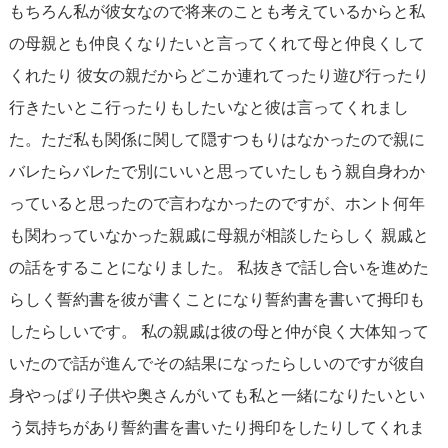
もちろん私が彼女なので将来のことも考えているからと私
の母親とも仲良くなりたいと言ってくれて母と仲良くして
くれたり 彼女の親だからどこか連れてったり遊び行ったり
行きたいとこ行ったりもしたいなと彼は言ってくれまし
た。ただ私も関係に関して隠すつもりはなかったので親に
バレたらバレたで別にいいと思っていたしもう親自身わか
っていると思ったので言わなかったのですが、ホント何年
も関わっていなかった親戚に母親が相談したらしく 親戚と
の話をすることになりました。 私抜きで話し合いを進めた
らしく誓約書を彼が書くことになり誓約書を書いて拇印も
したらしいです。 私の親戚は彼の母と仲が良く大体知って
いたので話が進んでその結果になったらしいのですが彼自
身やっぱり子供や奥さんがいても私と一緒になりたいとい
う気持ちがあり誓約書を書いたり拇印をしたりしてくれま