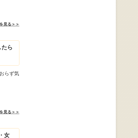
を見る＞＞
したら
おらず気
を見る＞＞
・女