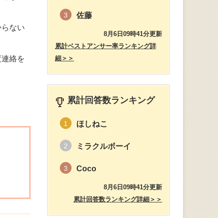
佐藤
3
からない
8月6日09時41分更新
累計ベストアンサー率ランキング詳
度連絡を
細＞＞
累計回答数ランキング
ほしねこ
1
ミラクルボーイ
2
Coco
3
8月6日09時41分更新
累計回答数ランキング詳細＞＞