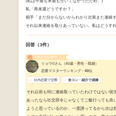
(私は今週も来週も空いてなかったため、)
私「再来週どうですか？」
相手「まだ分からないからわかり次第また連絡
それ以来連絡を取りあっていない。私はどうす
回答（
3
件）
ベストアンサー
リョウ©️さん
（40歳・男性・既婚）
恋愛マスターランキング：
43
位
社内恋愛で交際
合コン・紹介で成婚
それ以前も特に連絡取っていたわけではない状
あったなら社交辞令じゃなくてご飯行っても良
ようと思っているのか、一度誘ってるから次は