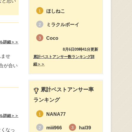
なと思い
ほしねこ
1
ミラクルボーイ
2
Coco
3
ル詳細＞＞
8月6日09時41分更新
れませ
累計ベストアンサー数ランキング詳
細＞＞
合が合い
累計ベストアンサー率
ランキング
NANA77
1
ル詳細＞＞
miii966
hal39
2
3
なくなっ