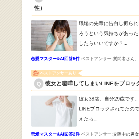
性）
職場の先輩に告白し振られ
ろうという
気持ちがあった
したらいいですか？
...
恋愛マスター&AI回答5件
ベストアンサー:
質問者さん、
ベストアンサーあり
彼女と喧嘩してしまいLINEをブロッ
彼女38歳、自分29歳で
LI
NEブロックされてたので
えたら
...
恋愛マスター&AI回答2件
ベストアンサー:
交際中の男女