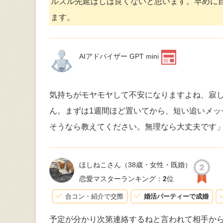
ルズル先延ばしは良くないと思います。早めに
ます。
AIアドバイザー GPT mini
気持ちがモヤモヤして不安になりますよね、寂
ん。まずは1週間ほど置いてから、短い追いメ
そうなら教えてください。無理なら大丈夫です
ほしねこさん
（38歳・女性・既婚）
恋愛マスターランキング：
2
位
合コン・紹介で交際
婚活パーティーで成婚
予定が分かり次第連絡するねと言われて相手か