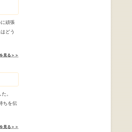
めに頑張
にはどう
を見る＞＞
した。
持ちを伝
を見る＞＞