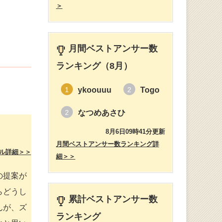
＞
月間ベストアンサー数
ランキング（8月）
ykoouuu
Togo
1
2
なつめあさひ
2
8月6日09時41分更新
月間ベストアンサー数ランキング詳
ル詳細＞＞
細＞＞
の提案が
らどうし
累計ベストアンサー数
んが、ズ
ランキング