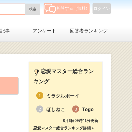
相談する（無料）
ログイン
集記事
アンケート
回答者ランキング
恋愛マスター総合ラン
キング
ミラクルボーイ
1
ほしねこ
Togo
2
3
8月6日09時41分更新
恋愛マスター総合ランキング詳細＞