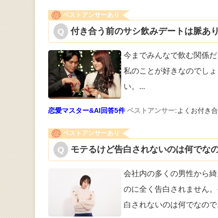
ベストアンサーあり
付き合う前のサシ飲みデートは脈あり
今までみんなで飲む関係だ
私のことが好
きなのでしょ
い。
...
恋愛マスター&AI回答5件
ベストアンサー:
よくお付き合
ベストアンサーあり
モテるけど告白されないのは何でなの
会社内の多くの男性から綺
のに全く告白
されません。
白されないのは何でなので