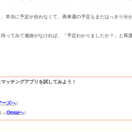
し、本当に予定が合わなくて、再来週の予定もまだはっきり分
し待ってみて連絡がなければ、「予定わかりましたか？」と再
たマッチングアプリを試してみよう！
）
アーズへ
）
（→
Omiaiへ
）