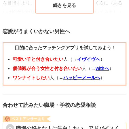
を目指すより、この恋愛を清算して気持ちよく次に（ある
らす）
いは彼女とやり直す）ことを目標にまずは動いてみましょ
- 思い出を物理的に片付ける（写真や贈り物をしまう）
う。頑張ってください。
- 新しい習慣を作る（趣味、運動、バイト・勉強に打ち込
恋愛がうまくいかない男性へ
む）
- 感情を書き出す（ノートに未練を書く、手紙を書くが送ら
目的に合ったマッチングアプリを試してみよう！
ない）
可愛い子と付き合いたい
人（→
イヴイヴへ
）
- 信頼できる友達に話す、または相談する（吐き出すと楽に
価値観が合う女性と付き合いたい
人（→
withへ
）
なります）
ワンナイトしたい
人（→
ハッピーメールへ
）
これらは一夜にして効くものではありませんが、少しずつ
積み重ねることで心の占有率が下がっていきます。
合わせて読みたい職場・学校の恋愛相談
未練が消えるには時間が必要です。焦りや自己嫌悪が出て
きたら、まずは自分を大事にすることを優先してくださ
ベストアンサーあり
い。復縁を本気で考えるなら別の戦略（距離を置きつつ自
職場の好きな人に告白したい。アドバイスく