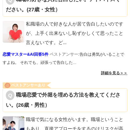
分を変える、タイミングを待つなど）が必要ですが、「忘
ださい。(27歳・女性）
れたい」のであれば上の行動を続けることが最短です。つ
らい時期は必ず和らぎます。自分の生活の中に新しい色を
私職場の人で好きな人が居て告白したいのです
増やしていきましょう。
が、上手く出来ないし恥ずかしくて思ったこと
言えないです。ど
...
恋愛マスター&AI回答5件
ベストアンサー:
告白は勇気がいることで
すよね。 それでも、頑張って告白した...
詳細を見る＞＞
ベストアンサーあり
職場恋愛で外堀を埋める方法を教えてくださ
い。(26歳・男性）
職場で気になる女性がいます。職場ということ
もあり、直接アプローチをするのはリスクが高