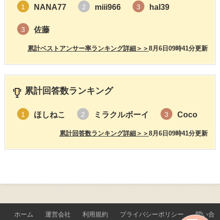
NANA77
miii966
hal39
1
2
3
佐藤
3
累計ベストアンサー率ランキング詳細＞＞
8月6日09時41分更新
累計回答数ランキング
ほしねこ
ミラクルボーイ
Coco
1
2
3
累計回答数ランキング詳細＞＞
8月6日09時41分更新
ホーム
運営会社
利用規約
プライバシーポリシー
問い合