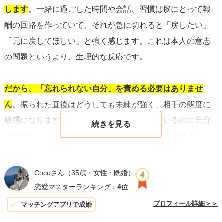
します
。一緒に過ごした時間や会話、習慣は脳にとって報
酬の回路を作っていて、それが急に切れると「戻したい」
「元に戻してほしい」と強く感じます。これは本人の意志
の問題というより、生理的な反応です。
だから、「忘れられない自分」を責める必要はありませ
ん
。振られた直後はどうしても未練が強く、相手の態度に
敏感になります。周りの友達と普通に接しているのに自分
だけ避けられているように感じるのは、あなたの感情のフ
ィルターが敏感になっているからです。まずはそのフィル
ターを少しずつ和らげることが出発点です。
Cocoさん
（35歳・女性・既婚）
恋愛マスターランキング：
4
位
イメージしてみてください。あなたの心は、彼女との思い
プロフィール詳細＞＞
マッチングアプリで成婚
出の写真や手紙が貼ってある居心地のいい部屋です。毎日