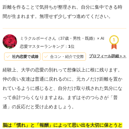
距離を作ることで気持ちが整理され、自分に集中できる時
間が生まれます。無理せず少しずつ進めてください。
ミラクルボーイさん
（37歳・男性・既婚）× AI
恋愛マスターランキング：
1
位
プロフィール詳細＞＞
社内恋愛で成婚
合コン・紹介で交際
経験上、大学の恋愛の別れって想像以上に根に残ります。
仲の良い友達は普通に戻れるのに、元カノだけ距離を置か
れているように感じると、自分だけ取り残された気分にな
って余計つらくなりますよね。まずはそのつらさが「普
通」の反応だと受け止めましょう。
脳は「慣れ」と「報酬」によって思い出を大切に保とうと