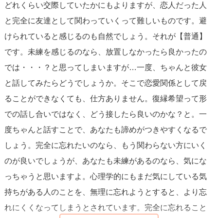
どれくらい交際していたかにもよりますが、恋人だった人
その部屋に入っては写真をじっと見てしまう。忘れたいな
と完全に友達として関わっていくって難しいものです。避
ら、ただ無理に写真を破るのではなく、部屋の模様替えを
けられていると感じるのも自然でしょう。それが【普通】
するんです。少しずつ写真の位置を変え、視界に入らない
です。未練を感じるのなら、放置しなかったら良かったの
場所にしまって、代わりに新しいポスターや本を置く。最
では・・・？と思ってしまいますが…一度、ちゃんと彼女
初は違和感があって落ち着かないけれど、日々の景色が変
と話してみたらどうでしょうか。そこで恋愛関係として戻
われば脳も少しずつ慣れていきます。これは環境や習慣を
ることができなくても、仕方ありません。復縁希望って形
変えることの比喩で、実際の行動に落とし込むことが忘却
での話し合いではなく、どう接したら良いのかな？と。一
への近道です。
度ちゃんと話すことで、あなたも諦めがつきやすくなるで
しょう。完全に忘れたいのなら、もう関わらない方にいく
具体的にできることをいくつか挙げます
。無理なくできる
のが良いでしょうが、あなたも未練があるのなら、気にな
ものからやってみてください。
っちゃうと思いますよ。心理学的にもまだ気にしている気
- 連絡の断ち切り（しばらくはSNSやLINEをミュート／非
持ちがある人のことを、無理に忘れようとすると、より忘
表示にする）
れにくくなってしまうとされています。完全に忘れること
- 共通の場を避けるルート変更や時間の調整（会う頻度を減