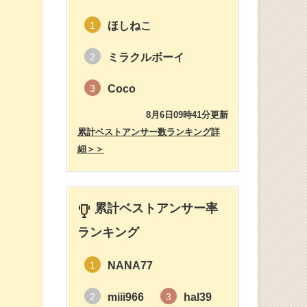
ほしねこ
1
ミラクルボーイ
2
Coco
3
8月6日09時41分更新
累計ベストアンサー数ランキング詳
細＞＞
。
累計ベストアンサー率
ランキング
NANA77
1
miii966
hal39
2
3