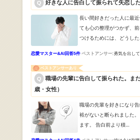
好きな人に告白して振られて失恋した
長い間好きだった人に最近
ても心の整理
がつかず、前
つけるためには、どうした
恋愛マスター&AI回答5件
ベストアンサー:
勇気を出して
ベストアンサーあり
職場の先輩に告白して振られた。まだ
歳・女性）
職場の先輩を好きになり告
裕がないと断
られました。
ます。 告白前より積
...