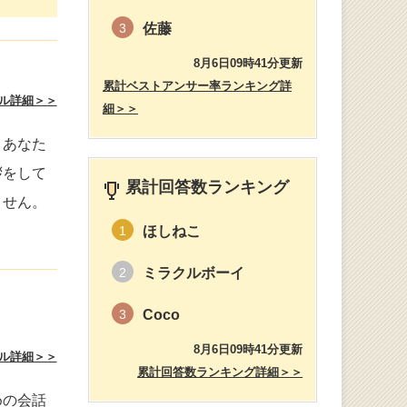
佐藤
3
8月6日09時41分更新
累計ベストアンサー率ランキング詳
ル詳細＞＞
細＞＞
うあなた
拶をして
累計回答数ランキング
ません。
ほしねこ
1
ミラクルボーイ
2
Coco
3
8月6日09時41分更新
ル詳細＞＞
累計回答数ランキング詳細＞＞
めの会話