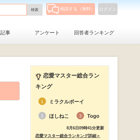
相談する（無料）
ログイン
集記事
アンケート
回答者ランキング
恋愛マスター総合ラン
キング
ミラクルボーイ
1
ほしねこ
Togo
2
3
8月6日09時41分更新
。
恋愛マスター総合ランキング詳細＞