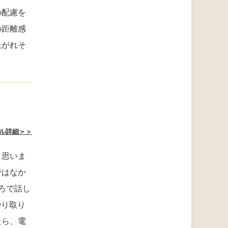
の配慮を
の距離感
上がれそ
ル詳細＞＞
と思いま
ではなか
ろで話し
やり取り
たら、電