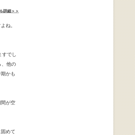
ル詳細＞＞
すよね。
ますでし
ら、他の
時期かも
期間が空
に固めて