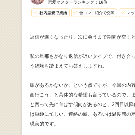
恋愛マスターランキング：
16
位
社内恋愛で成婚
合コン・紹介で交際
マッ
返信が遅くなったり、次に会うまで期間が空く
私の旦那もかなり返信が遅いタイプで、付き合
う経験を踏まえてお答えしますね。
脈があるかないか、という点ですが、今回の内
画行こう」と具体的な希望も言っているので、
と言って先に伸ばす傾向があるのと、2回目以
は単純に忙しい、連絡の癖、あるいは温度感の
現実的です。