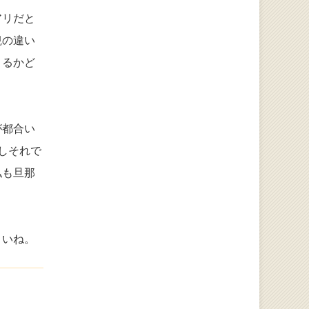
アリだと
観の違い
きるかど
が都合い
しそれで
私も旦那
さいね。