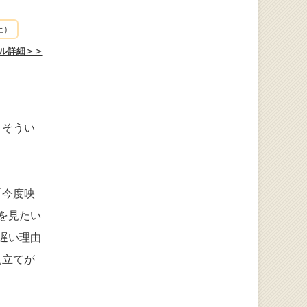
上）
ル詳細＞＞
、そうい
「今度映
を見たい
遅い理由
見立てが