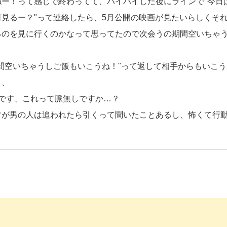
ー！って感じで終わってて、バイバイした後にラインで"今日
見るー？"って連絡したら、5月公開の映画が見たいらしくそ
るのを見に行くのかなって思ってたので次会うの期間空いちゃ
間空いちゃうしご飯もいこうね！"って返して相手からもいこう
、、
です、これって脈無しですか…？
すが男の人は追われたら引くって聞いたことあるし、怖くて行