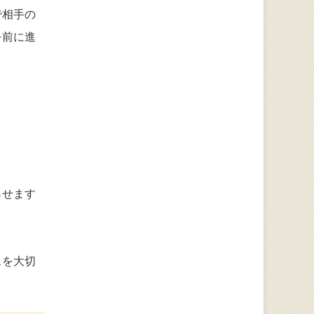
で相手の
を前に進
らせます
スを大切