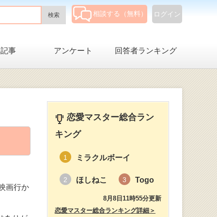
相談する（無料）
ログイン
集記事
アンケート
回答者ランキング
恋愛マスター総合ラン
キング
ミラクルボーイ
1
ほしねこ
Togo
2
3
映画行か
8月8日11時55分更新
恋愛マスター総合ランキング詳細＞