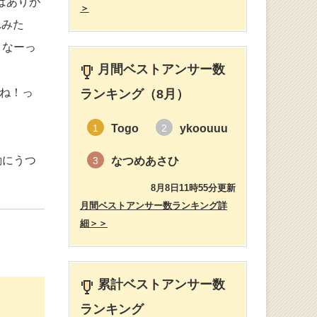
はありが
＞
れみた
うなーっ
月間ベストアンサー数
ね！っ
ランキング（8月）
Togo
ykoouuu
1
2
動にうつ
なつめあさひ
3
8月8日11時55分更新
月間ベストアンサー数ランキング詳
細＞＞
累計ベストアンサー数
ランキング