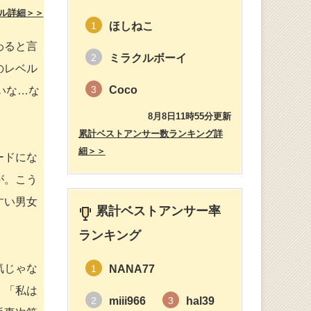
ル詳細＞＞
ほしねこ
1
わると言
ミラクルボーイ
2
のレベル
Coco
3
いな…な
8月8日11時55分更新
累計ベストアンサー数ランキング詳
細＞＞
ードにな
が。こう
すい男女
累計ベストアンサー率
ランキング
気じゃな
NANA77
1
、「私は
miii966
hal39
2
3