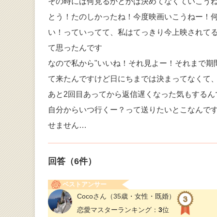
その時には何見るかとかは決めてなくていこうね
とう！たのしかったね！今度映画いこうねー！何
い！っていってて、私はてっきり今上映されて
て思ったんです
なので私から"いいね！それ見よー！それまで期
て来たんですけど日にちまでは決まってなくて
あと2回目あってから返信遅くなった気もするん
自分からいつ行くー？って送りたいとこなんで
せません…
回答（
6
件）
ベストアンサー
Cocoさん
（35歳・女性・既婚）
恋愛マスターランキング：
3
位