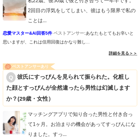
私22歳、彼50歳で彼と付き合って一年半です。
2回目の浮気をしてしまい、彼はもう限界で私の
ことは
...
恋愛マスター&AI回答5件
ベストアンサー:
あなたもとてもお辛いと
思いますが、これは信用回復はかなり難し...
詳細を見る＞＞
ベストアンサーあり
彼氏にすっぴんを見られて振られた。化粧し
た顔とすっぴんが全然違ったら男性は幻滅します
か？(29歳・女性）
マッチングアプリで知り合った男性と付き合っ
て1ヶ月。お泊まりの機会があってすっぴんにな
りました。すっ
...