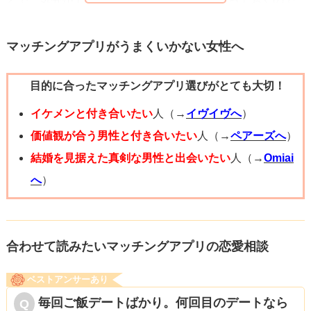
とで、気分が上がるのならほどほどにそう思っておくので
そこで真剣に向き合ってくれるかどうかが判断基準になる
も、OK。それがどんどん現実になるのもありえますしね。
はずです。
マッチングアプリがうまくいかない女性へ
あなた自身も大事な言葉はお酒の力を借りずに、しっかり
相談者様の恋愛がうまくいくことを願っています！頑張っ
目的に合ったマッチングアプリ選びがとても大切！
と伝えましょう。誠意を見せることで、お相手も同じよう
てください！！！
に返してくれると良いですね。
イケメンと付き合いたい
人（→
イヴイヴへ
）
応援しています。
価値観が合う男性と付き合いたい
人（→
ペアーズへ
）
結婚を見据えた真剣な男性と出会いたい
人（→
Omiai
へ
）
合わせて読みたいマッチングアプリの恋愛相談
ベストアンサーあり
毎回ご飯デートばかり。何回目のデートなら