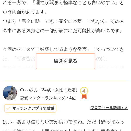
れる一方で、「理性が弱まり軽率なことも言いやすい」と
いう両面があります。
つまり「完全に嘘」でも「完全に本気」でもなく、その人
の中にある気持ちの一部が表に出た可能性が高いのです。
今回のケースで「嫉妬してるような発言」「くっついてき
た」「付き合おうか」という言動が出ているのは、
普段のそっけない態度と合わせて考えると、少なくとも相
談者様に特別な感情を持っている可能性はあります。
ただし酔いの勢いで「今だけの気持ち」として口にしてし
Cocoさん
（34歳・女性・既婚）
まった面もあるので、そのまま鵜呑みにするのは危険で
恋愛マスターランキング：
4
位
す。
プロフィール詳細＞＞
マッチングアプリで成婚
はい、あまり信じない方が良いですね。ただ【酔っぱらっ
私の経験談ですが、酔ったときに「好きかも」と口にした