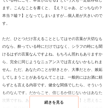
ている時にこそ、本音が出せる】という人も一定数存在し
ことがあります。
ます。こんなことを書くと、【え？じゃあ、どっちなの？
そのときは実際に好意はありましたが、酔って勢いがつい
本当？嘘？】となってしまいますが…個人差が大きいので
たことで普段なら言わない言葉が出てしまったのです。
す。
翌日シラフで改めて気持ちを伝えられるかどうかが、本気
かどうかの分かれ目です。
ただ、ひとつだけ言えることとしてはその言葉が大切なも
のなら、酔っている時にだけではなく、シラフの時にも聞
男性視点でのアドバイスとしては、「酔って言ったことを
けるはずの言葉なんですよね。もちろん照れもありますか
シラフの時にどう扱うか」を見ることが大切です。
ら、完全に同じようなニュアンスでは言えないかもしれま
次に会った時に相手がその話題を避けるのか、それとも自
せん。ただ、あなたのことが好きとか、大事だとか、嫉妬
然に触れてくるのかで、彼の本心が分かりやすくなりま
してしまうことがあるなんてことは、一般的にはお酒に頼
す。
らずとも言える内容です。健全な関係でしたら、そういう
もし相談者様も気持ちがあるなら「この前酔って言ってた
ものなんです。だからこそ、信じるか信じないかはあなた
こと、覚えてる？」と軽く聞いてみるのもいいと思いま
次第ですね。あなたが【自分に気があるかも】と思えるこ
す。