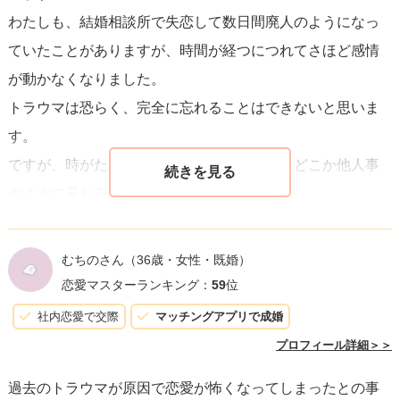
わたしも、結婚相談所で失恋して数日間廃人のようになっ
ていたことがありますが、時間が経つにつれてさほど感情
が動かなくなりました。
トラウマは恐らく、完全に忘れることはできないと思いま
す。
ですが、時がたてば自分の過去を客観的に、どこか他人事
のように見れるようになると思います。
（「あの時はこんなことがあったな～」と）
質問者様はまさにそんな状態に見えます。
むちのさん
（36歳・女性・既婚）
9～10年前ということで、だいぶ傷はふさがっていると思い
恋愛マスターランキング：
59
位
ますから、あとはやり方次第に思います。
社内恋愛で交際
マッチングアプリで成婚
プロフィール詳細＞＞
◆意識する点
過去のトラウマが原因で恋愛が怖くなってしまったとの事
お断りされることについて、もう少し『肩の力を抜いても