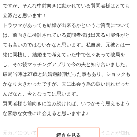
ですが、そんな中前向きに動かれている質問者様はとても
良いのではないか』と思います。
立派だと思います！
トラウマがあっても結婚が出来るかというご質問について
文面を拝見して気になるのは、結婚相談所やマッチングア
は、前向きに検討されている質問者様は出来る可能性がと
プリで『何度も浮気されている』と仰っている点。
ても高いのではないかなと思います。私自身、元彼とは一
ここは、少し大げさに捉えているのではないか、とも思え
緒に同棲し、結婚まで考えていた中で色々あって破局を
ます。
し、その後マッチングアプリで今の夫と知り合いました。
実際、他の男性に目移りしているので浮気とも取れます
破局当時は27歳と結婚適齢期だった事もあり、ショックも
が、相手からすると『棚から商品を取りじっくり見たあと
かなり大きかったですが、夫に出会う為の良い別れだった
に戻している』ような感覚に近いです。
んだなと、今となっては思います。
内面を知るには実際に付き合ってみないと分かりませんか
質問者様も前向きに進み続ければ、いつかそう思えるよう
ら、数回デートした後お断りされるのは、ある種当然のこ
な素敵な女性に出会えると思いますよ♪
と。（真剣交際でお断りされることも普通にあります）
それを毎回『浮気』と解釈していると、精神的なダメージ
元カノについては寧ろ入籍前に浮気性だということが知れ
が大きくなっていずれ押しつぶされてしまう恐れがありま