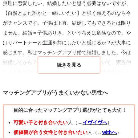
無理に恋愛したい、結婚したいと思う必要はないですが、
・幼少期の頃に何度も締め出しをされて引っ込み思案にな
【自然とまた誰かと一緒にいたい】と強く願えるのなら今
った
がチャンスです。子供は正直、結婚してもできるとは限り
・いじめで登校拒否をしてどの高校も受かれなくなった
ません。結婚＝子供ありき、という考えは危険なので、や
・ブラック企業に勤めてノイローゼになりかけた
はりパートナーと生涯を共にしたいと感じるか？が大事に
・失恋で数日間廃人になった
感じます。私はマッチングアプリ婚で結婚しました。今は
結婚してから７年が経過して、子供がふたりいて、家族仲
トラウマ体験から来る反応は、自分を守るため防衛機能で
もよく幸せですが、それでも他の幸せ（生涯独身含め）も
自然なことです。
あるし、人それぞれだよねって思います。
上手に向き合っていけば、問題なく過ごせます。
マッチングアプリがうまくいかない男性へ
あなたが【結婚】をここ数年以内にしたいのなら、マッチ
目的に合ったマッチングアプリ選びがとても大切！
ングアプリや結婚相談所に頼るのは大正解です。良い出逢
いがあるまでやるのも正解です。ただ、無理はしないよう
可愛い子と付き合いたい
人（→
イヴイヴへ
）
に。あなたのトラウマは人に話すのも勇気がいるレベルな
価値観が合う女性と付き合いたい
人（→
withへ
）