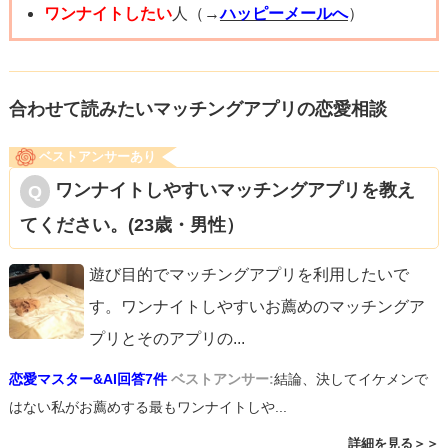
ので、ゆっくりで良いんじゃないかな。人を拒絶したくな
ワンナイトしたい
人（→
ハッピーメールへ
）
ったり、前向きになれない時はそれが自然な感情なので受
け入れて。決して自身のお気持ちを否定しないでください
ね。心理学系の本を読むのもおすすめですよ。トラウマと
合わせて読みたいマッチングアプリの恋愛相談
の向き合い方の本はたくさんあります。小さな心のトレー
ベストアンサーあり
ニングを繰り返す中で、思考回路もちょっとずつ変わって
ワンナイトしやすいマッチングアプリを教え
いけるかもです。頑張ってください。
てください。(23歳・男性）
遊び目的でマッチングアプリを利用したいで
す。ワンナイトしやすいお薦めのマッチングア
プリとそのアプリの
...
恋愛マスター&AI回答7件
ベストアンサー:
結論、決してイケメンで
はない私がお薦めする最もワンナイトしや...
詳細を見る＞＞