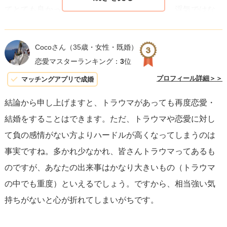
てとても良かったのかなと…！入籍してから、浮気ではな
す。
く身内との不倫となってしまうとかなり複雑だったと思う
ので…まだ取り返しのつく時点で問題が発生したので、結
婚活でフラれるのは当たり前のこと。
Cocoさん
（35歳・女性・既婚）
果としては良かったのだと思います！
IBJがまとめた成婚者データ（成婚白書）でも、お付き合い
恋愛マスターランキング：
3
位
また付き合っても浮気ばかりされてしまうとのお話です
の人数（お見合い回数）は10人が中央値です。
プロフィール詳細＞＞
マッチングアプリで成婚
が、マッチングアプリでも結婚相談所でも同様でしょう
中には50人、100人とお付き合いをしている人もいますか
結論から申し上げますと、トラウマがあっても再度恋愛・
か？マッチングアプリはまだしも結婚相談所では登録時に
ら、「浮気ではなく、それよりももっと前の状態」と捉え
結婚をすることはできます。ただ、トラウマや恋愛に対し
素性も知れているお相手との本交際だと思いますので、間
る方が良いと思います。
て負の感情がない方よりハードルが高くなってしまうのは
違いなく担当者に伝えるべき事案なのではないかなと思い
事実ですね。多かれ少なかれ、皆さんトラウマってあるも
ました。
◆結論
のですが、あなたの出来事はかなり大きいもの（トラウマ
とても良い方向に動いておられるので、このまま素敵な出
人には誰でも、人に言えない過去の一つや二つは持ってい
の中でも重度）といえるでしょう。ですから、相当強い気
会いに繋がる事を祈っております♪
るものです。
持ちがないと心が折れてしまいがちです。
わたしも、今まで多くの苦い体験（以下）をしましたが、
今では普通に結婚して子供もできています。