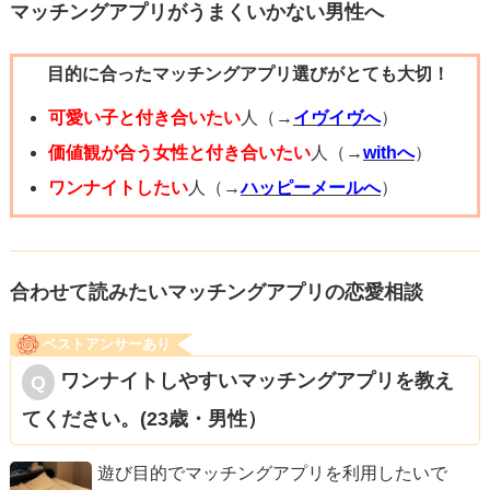
今後も飽きさせないよう少し連絡頻度を落としてみて、話
マッチングアプリがうまくいかない男性へ
したいことはDMではなく電話で沢山話した方が雰囲気とか
目的に合ったマッチングアプリ選びがとても大切！
変わってより楽しいのではないかと思いました。
可愛い子と付き合いたい
人（→
イヴイヴへ
）
価値観が合う女性と付き合いたい
人（→
withへ
）
ワンナイトしたい
人（→
ハッピーメールへ
）
合わせて読みたいマッチングアプリの恋愛相談
ベストアンサーあり
ワンナイトしやすいマッチングアプリを教え
てください。(23歳・男性）
遊び目的でマッチングアプリを利用したいで