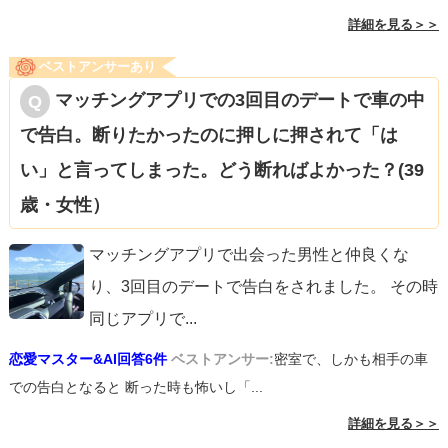
こと。
詳細を見る＞＞
上記のようなことをすると相手は焦って告白してくるかも
ベストアンサーあり
しれません。
マッチングアプリでの3回目のデートで車の中
で告白。断りたかったのに押しに押されて「は
ですが、相手が好意を持っていないと成立しないので、狙
ってやるのはおすすめしません。
い」と言ってしまった。どう断ればよかった？(39
歳・女性）
マッチングアプリで出会った男性と仲良くな
◆結論
り、3回目のデートで告白をされました。 その時
期待しすぎると怒りの感情も湧きやすいですから、「3回
同じアプリで
...
目」という数字をあまり意識されない方が良いと思いま
す。
恋愛マスター&AI回答6件
ベストアンサー:
密室で、しかも相手の車
での告白となると 断った時も怖いし「...
上手くいくことを祈っています。
詳細を見る＞＞