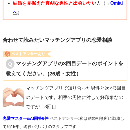
ものです。
結婚を見据えた真剣な男性と出会いたい
人（→
Omiai
それは男性でも同じ。真面目で奥手な人なら余計にハード
へ
）
ルは高いと思います。
なので、告白がなくても「それが普通」「会ってくれる＝
脈あり」と思い、今まで通りの態度で接すること。
合わせて読みたいマッチングアプリの恋愛相談
恋愛で上手くいく人は「小さなことでも喜べる人」です。
ベストアンサーあり
マッチングアプリの3回目デートのポイントを
教えてください。(26歳・女性）
テクニック面でのアドバイスは「危機感をあおる」こと
・アプリを止めようと思っている
マッチングアプリで知り合った男性と次が3回目
・遠くに引越す
のデートです。相手の男性に対して好印象なの
・他に会っている人が居ることをほのめかす
ですが、3回目
...
・しばらく会えないことを伝える（病気や家族の事情で）
恋愛マスター&AI回答6件
ベストアンサー:
私は結婚相談所に勤務し
例えるなら卒業式で告白する男子生徒のような状況を作る
て約15年、現役バリバリのスタッフです...