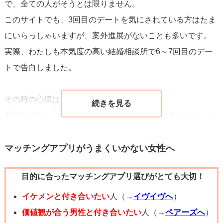
で、全ての人がそうとは限りません。
たい場所についての軽い話題に留めましょう。
このサイトでも、3回目のデートを気にされている方はたま
にいらっしゃいますが、案外進展がないことも多いです。
どんな結果になるかは誰にもわからないものです。しか
実際、わたしも本気度の高い結婚相談所で6～7回目のデー
し、自分らしく、そして相手を大切にする気持ちを持って
トで告白しました。
いれば、きっと良い方向に進むことでしょう。応援してい
ます！
その時の心境は「踏ん切りがつかない」
4回目のデートくらいで告白しようと思っていましたが、な
かなか勇気が出せず、ズルズルいってしまいました。
（最終的には、相手女性から「退会しますけど気にしない
マッチングアプリがうまくいかない女性へ
で下さい」と言われて、意を決して告白したほどです）
目的に合ったマッチングアプリ選びがとても大切！
質問者様が「相手の方から動いてくれると嬉しい」と思わ
イケメンと付き合いたい
人（→
イヴイヴへ
）
れるように、告白は勇気の要る行為で、簡単にはできない
価値観が合う男性と付き合いたい
人（→
ペアーズへ
）