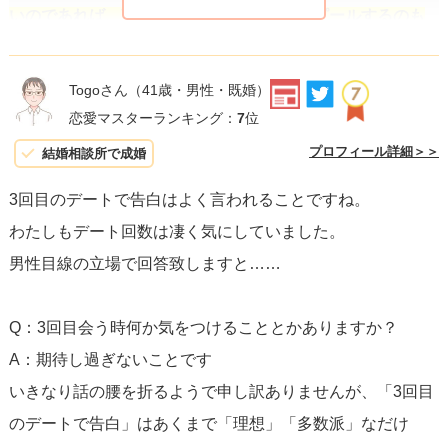
いのであれば、言葉や行動でさりげなくアピールするのも
効果的
です。例えば、楽しい時間を過ごしていることを伝
えるコメントや、共通の趣味の話題で盛り上がることで、
Togoさん
（41歳・男性・既婚）
二人の親密さを増すことができるでしょう。
恋愛マスターランキング：
7
位
プロフィール詳細＞＞
結婚相談所で成婚
あなたの気持ちを全面に出す必要はありませんが、「今日
3回目のデートで告白はよく言われることですね。
は楽しみだった」「次来るのが待ち遠しい」などの一言を
わたしもデート回数は凄く気にしていました。
添えると、相手もあなたの気持ちを感じ取ってくれるでし
男性目線の立場で回答致しますと……
ょう。
重要なのは、期待を持ちながらも、自分の気持ちや
価値観を大切にしながら相手と向き合うこと
です。
Q：3回目会う時何か気をつけることとかありますか？
A：期待し過ぎないことです
最後に、相手の反応をしっかりと観察し、共通の価値観や
いきなり話の腰を折るようで申し訳ありませんが、「3回目
未来について少し話題にしてみるのも良い機会です。ただ
のデートで告白」はあくまで「理想」「多数派」なだけ
し、重たい話題は避け、将来のデートの予定や、行ってみ