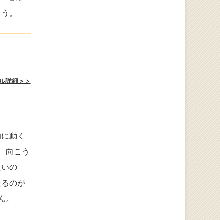
ょう。
ル詳細＞＞
的に動く
、向こう
たいの
送るのが
ん。