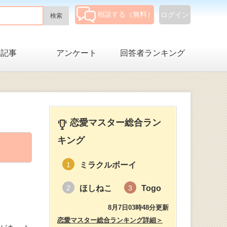
相談する（無料）
ログイン
集記事
アンケート
回答者ランキング
恋愛マスター総合ラン
キング
ミラクルボーイ
1
ほしねこ
Togo
2
3
8月7日03時48分更新
恋愛マスター総合ランキング詳細＞