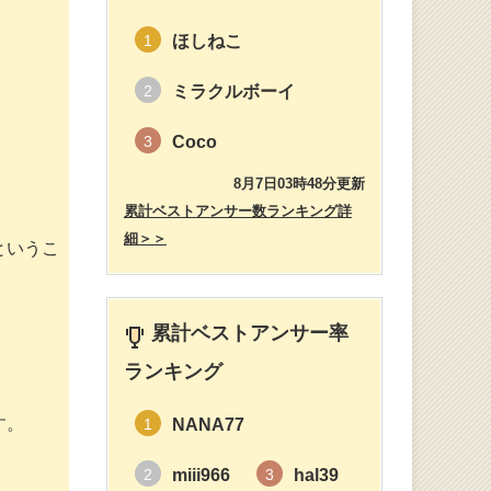
ほしねこ
1
ミラクルボーイ
2
Coco
3
8月7日03時48分更新
累計ベストアンサー数ランキング詳
細＞＞
というこ
累計ベストアンサー率
ランキング
す。
NANA77
1
miii966
hal39
2
3