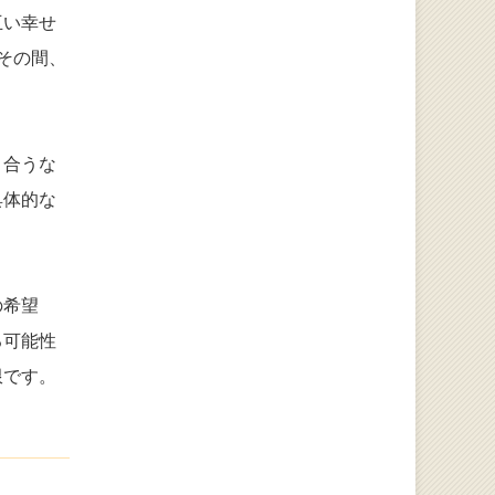
互い幸せ
その間、
き合うな
具体的な
の希望
る可能性
限です。