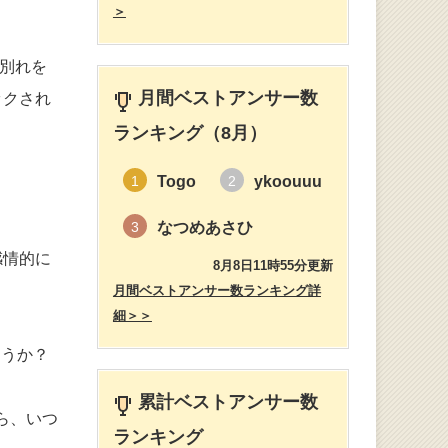
＞
で別れを
月間ベストアンサー数
ックされ
ランキング（8月）
Togo
ykoouuu
1
2
なつめあさひ
3
感情的に
8月8日11時55分更新
月間ベストアンサー数ランキング詳
細＞＞
ょうか？
累計ベストアンサー数
ら、いつ
ランキング