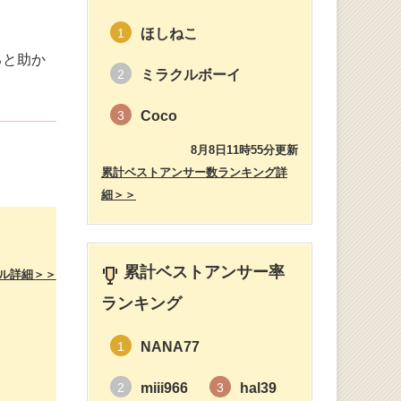
ほしねこ
1
ると助か
ミラクルボーイ
2
Coco
3
8月8日11時55分更新
累計ベストアンサー数ランキング詳
細＞＞
累計ベストアンサー率
ル詳細＞＞
ランキング
NANA77
1
miii966
hal39
2
3