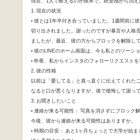
現在、1人で耐えるのが限界で、絶望感から消え
1. 現在の状況
• 彼とは1年半付き合っていました。1週間前
切り出されました。謝ったのですが暴言や人格
ましたが、最近、彼の方からブロックを解除し
• 彼のLINEのホーム画面は、今も私とのツー
• 昨夜、私からインスタのフォローリクエスト
2. 彼の性格
以前は「愛してる」と真っ直ぐに伝えてくれた
なると口が悪くなりますが、後で後悔して謝っ
3. お聞きしたいこと
• 連絡が来る可能性： 写真を消さずにブロッ
今後、彼から連絡が来る可能性はありますか。
• 時期の目安： あと1ヶ月ちょっとで大学が