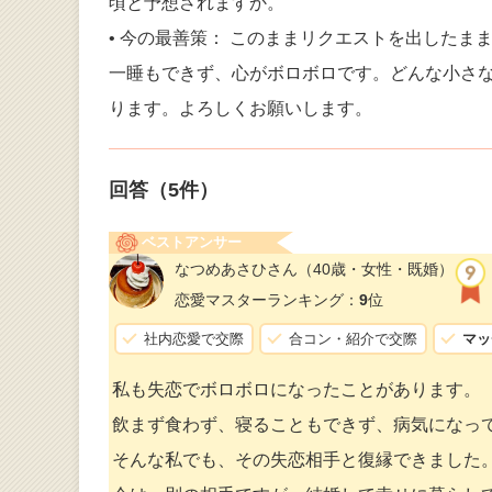
頃と予想されますか。
• 今の最善策： このままリクエストを出した
一睡もできず、心がボロボロです。どんな小さ
ります。よろしくお願いします。
回答（
5
件）
ベストアンサー
なつめあさひさん
（40歳・女性・既婚）
恋愛マスターランキング：
9
位
社内恋愛で交際
合コン・紹介で交際
マッ
私も失恋でボロボロになったことがあります。
飲まず食わず、寝ることもできず、病気になっ
そんな私でも、その失恋相手と復縁できました