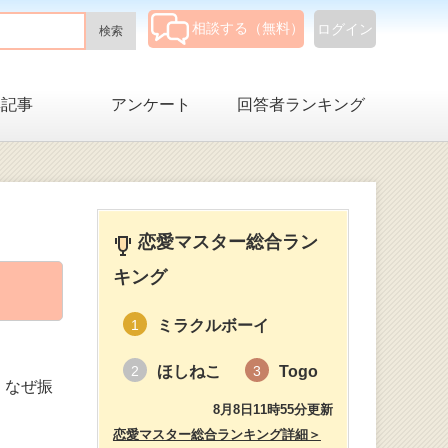
相談する（無料）
ログイン
集記事
アンケート
回答者ランキング
恋愛マスター総合ラン
キング
）
ミラクルボーイ
1
ほしねこ
Togo
2
3
、なぜ振
8月8日11時55分更新
恋愛マスター総合ランキング詳細＞