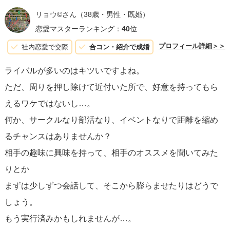
時には、友人から恋人へと発展することもあります。
リョウ©️さん
（38歳・男性・既婚）
恋愛マスターランキング：
40
位
結局のところ、
相手を尊重し、真心をもって接する
こと
プロフィール詳細＞＞
社内恋愛で交際
合コン・紹介で成婚
が、どんなにモテる相手であっても、距離を縮める最良の
ライバルが多いのはキツいですよね。
方法です。自分を偽らず、真のあなたを見せてください。
ただ、周りを押し除けて近付いた所で、好意を持ってもら
そして、上記のポイントを踏まえ、一歩一歩前に進んでい
えるワケではないし…。
くことが大切です。
何か、サークルなり部活なり、イベントなりで距離を縮め
るチャンスはありませんか？
相手の趣味に興味を持って、相手のオススメを聞いてみた
りとか
まずは少しずつ会話して、そこから膨らませたりはどうで
しょう。
もう実行済みかもしれませんが…。