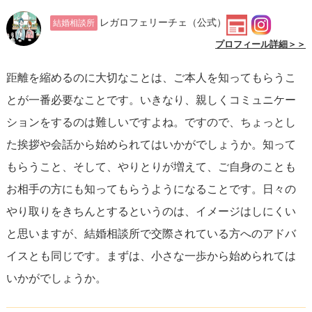
真の自分を見せる
ことも大切です。自分を飾り立てたり、
レガロフェリーチェ
（公式）
結婚相談所
他の人のように振る舞おうとしても、長くは続きません。
プロフィール詳細＞＞
自然体でいることが、彼女にとっても心地良い関係を築く
距離を縮めるのに大切なことは、ご本人を知ってもらうこ
キーとなります。
とが一番必要なことです。いきなり、親しくコミュニケー
ションをするのは難しいですよね。ですので、ちょっとし
しかし、最も重要なのは、
あまりプレッシャーを感じずに
た挨拶や会話から始められてはいかがでしょうか。知って
自分自身を大切にする
ことです。自分に自信を持つことが
もらうこと、そして、やりとりが増えて、ご自身のことも
何よりも魅力的です。自己改善の努力をしながらも、現在
お相手の方にも知ってもらうようになることです。日々の
の自分に満足し、ポジティブな姿勢を保つことが大切で
やり取りをきちんとするというのは、イメージはしにくい
す。
と思いますが、結婚相談所で交際されている方へのアドバ
イスとも同じです。まずは、小さな一歩から始められては
彼女との関係を焦らず、
友人としての関係を築くことから
いかがでしょうか。
始める
ことも良い方法です。無理に恋愛の段階に進もうと
するのではなく、自然な流れを大事にしてみてください。