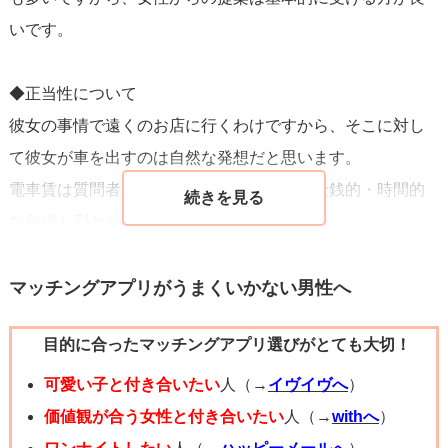
という雰囲気を感じました。
いです。
逃さないようにして欲しい！そう思います。
お相手からの評価である「いい人だと思う」部分をきちん
◆正当性について
と見せておくと、よりお相手は安心されると思います。
彼女の事情で遠くのお店に行くわけですから、そこに対し
相談内容に書かれていた内容を、そのままお相手に伝えて
て彼女が車を出すのは自然な発想だと思います。
みませんか？
電車賃は質問者様が負担していますから、金銭的・時間的
たとえば、「お願いしちゃった後に、冷静に考えたらタク
な負担も割と公平。
シーでも何でも使って自力でも行けるのに、本当に良いの
質問者様が引け目を感じる必要は全くありません。
かなって、後からもすごい迷ったんです。やっぱり密室で
車を持っていないと蓄財しやすいメリットがありますか
マッチングアプリがうまくいかない男性へ
初対面の男のふたりって、女性からしたら怖かったりしま
ら、恥ずかしいことではないですよ。（わたしも車は持っ
すよね。配慮が足りなかった気がして…でも、僕、安全な
目的に合ったマッチングアプリ選びがとても大切！
ていません）
ので！」みたいに、正直な気持ちと、柔らかい雰囲気にな
可愛い子と付き合いたい
人（→
イヴイヴへ
）
るような一言を添えてみるのはどうでしょう？
◆密室が良くない理由
価値観が合う女性と付き合いたい
人（→
withへ
）
そして、(そのつもりかもしれませんが)お礼とでも言ってご
「密室が良くない」と言われるのは、「男性から誘う場