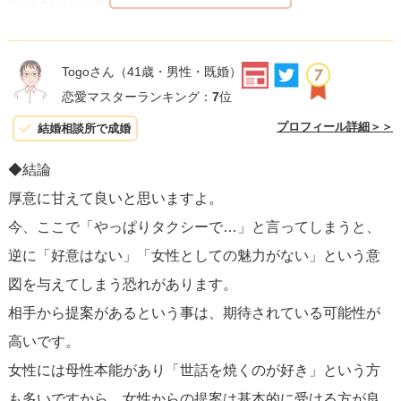
気付きにくいのだろうなーという印象でした。
なので、「抵抗ありませんか？」と相談者様がおっしゃっ
たことで、お相手も安心されたのではないかと思います。
Togoさん
（41歳・男性・既婚）
それに、せっかくのお相手の女性からの心遣いで、1度お願
恋愛マスターランキング：
7
位
いしてしまったことです。
プロフィール詳細＞＞
結婚相談所で成婚
撤回されるのは、ここまで深めた仲から、また1歩離れてし
◆結論
まう気がしてしまうので、予定通り彼女の車に乗せてもら
厚意に甘えて良いと思いますよ。
って良いと思っています。
今、ここで「やっぱりタクシーで…」と言ってしまうと、
逆に「好意はない」「女性としての魅力がない」という意
もうひとつ言うなら、お相手はモテる人ではないかな、と
図を与えてしまう恐れがあります。
いう気がしています。
相手から提案があるという事は、期待されている可能性が
気軽に車を出すと言えることや、お店を探してくれたり、
高いです。
相談者様の「抵抗ないですか？」に対する「変なことされ
女性には母性本能があり「世話を焼くのが好き」という方
たらパンチします笑」という返し方も、人としてモテる人
も多いですから、女性からの提案は基本的に受ける方が良