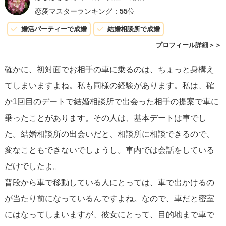
うか。その結果、お相手が車を出すことに改めて安心感を
恋愛マスターランキング：
55
位
示された場合、お互いの信頼関係がさらに深まるでしょう
婚活パーティーで成婚
結婚相談所で成婚
し、新たな提案を受け入れることで、相談者様の安心感も
プロフィール詳細＞＞
高まります。
確かに、初対面でお相手の車に乗るのは、ちょっと身構え
てしまいますよね。私も同様の経験があります。私は、確
このように、コミュニケーションを通じてお互いの考えを
か1回目のデートで結婚相談所で出会った相手の提案で車に
しっかり共有し、共通の安心感を持った上でデートに臨む
乗ったことがあります。その人は、基本デートは車でし
ことが、良好な関係の第一歩となるでしょう。素敵な時間
た。結婚相談所の出会いだと、相談所に相談できるので、
を過ごせることをお祈りしています。
変なこともできないでしょうし。車内では会話をしている
だけでしたよ。
普段から車で移動している人にとっては、車で出かけるの
が当たり前になっているんですよね。なので、車だと密室
にはなってしまいますが、彼女にとって、目的地まで車で