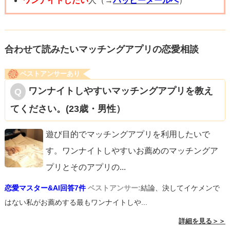
ワンナイトしたい
人（→
ハッピーメールへ
）
馳走様して差し上げてください。
合」という前提があります。
女性はまだ「その気」になっていないのに、男性側はガツ
おふたりの初めましてが楽しいひとときとなりますよう
ガツして恋人のようなムーブ（密室で二人きり）をするた
合わせて読みたいマッチングアプリの恋愛相談
に！
め、女性側が警戒心を抱いてしまう…。
相談者様の誠実さは、きっとお相手に伝わりますよ！
ベストアンサーあり
ですが今回の場合、彼女は密室になることに対して「その
ワンナイトしやすいマッチングアプリを教え
気」になっているため、お互いの熱量に差が無い状態。
てください。(23歳・男性）
ですので、気にされなくても良い事案だと思います。
（だからと言って、軽々しくボティータッチなどしないよ
遊び目的でマッチングアプリを利用したいで
うにしてください）
す。ワンナイトしやすいお薦めのマッチングア
プリとそのアプリの
...
安心して甘えてください。
恋愛マスター&AI回答7件
ベストアンサー:
結論、決してイケメンで
はない私がお薦めする最もワンナイトしや...
詳細を見る＞＞