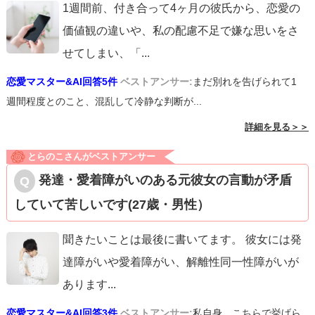
1週間前、付き合って4ヶ月の彼氏から、恋愛の
価値観の違いや、私の配慮不足で嫌な思いをさ
せてしまい、「
...
恋愛マスター&AI回答5件
ベストアンサー:
まだ別れを告げられて1
週間程度とのこと、混乱して冷静な判断が...
詳細を見る＞＞
とらのこさんがベストアンサー
発達・愛着障がいのある元彼女の言動が矛盾
していて苦しいです(27歳・男性）
聞きたいことは最後に書いてます。 彼女には発
達障がいや愛着障がい、解離性同一性障がいが
あります
...
恋愛マスター&AI回答3件
ベストアンサー:
私自身、こちらで挙げら