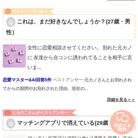
ベストアンサーあり
これは、まだ好きなんでしょうか？(27歳・男
性）
女性に恋愛相談させてください。 別れた元カノ
に 友達から合コンに誘われてることを相手に言
いま
...
恋愛マスター&AI回答5件
ベストアンサー:
元カノさんとお別れされ
てからの期間やお別れされた理由、現在の...
詳細を見る＞＞
とらのこさんがベストアンサー
マッチングアプリで消えている(29歳・男性）
相談する
（無料）