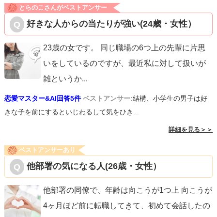
とらのこさんがベストアンサー
好きな人からの当たりが強い(24歳・女性）
23歳の女です。 同じ職場の6つ上の先輩に片思
いをしているのですが、最近私に対して扱いが
雑というか
...
恋愛マスター&AI回答5件
ベストアンサー:
結構、小学生の男子は好
きな子を前にするといじわるして気をひき...
詳細を見る＞＞
ベストアンサーあり
他部署の気になる人(26歳・女性）
他部署の同僚で、年齢は向こうが1つ上 向こうが
4ヶ月ほど前に転職してきて、初めて会話したの