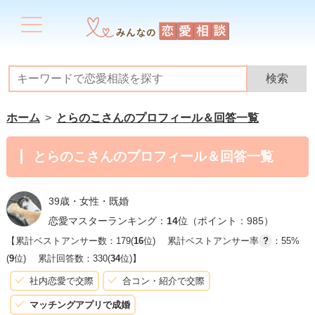
ホーム
とらのこさんのプロフィール＆回答一覧
とらのこさんのプロフィール＆回答一覧
39歳・女性・既婚
恋愛マスターランキング：
14
位（ポイント：985）
【累計ベストアンサー数：179(
16
位)
累計ベストアンサー率
?
：55%
(
9
位)
累計回答数：330(
34
位)】
社内恋愛で交際
合コン・紹介で交際
マッチングアプリで成婚