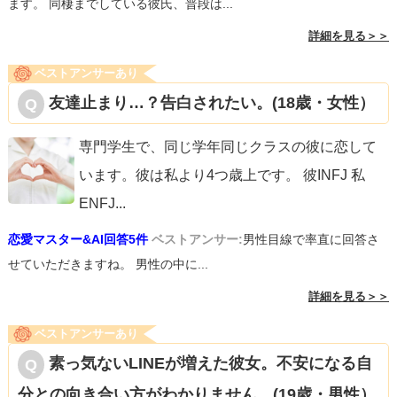
ます。 同棲までしている彼氏、普段は...
詳細を見る＞＞
ベストアンサーあり
友達止まり…？告白されたい。(18歳・女性）
専門学生で、同じ学年同じクラスの彼に恋して
います。彼は私より4つ歳上です。 彼INFJ 私
ENFJ
...
恋愛マスター&AI回答5件
ベストアンサー:
男性目線で率直に回答さ
せていただきますね。 男性の中に...
詳細を見る＞＞
ベストアンサーあり
素っ気ないLINEが増えた彼女。不安になる自
分との向き合い方がわかりません。(19歳・男性）