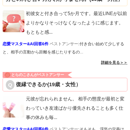
初彼女と付き合って5か月です。最近LINEが以前
よりかなりそっけなくなったように感じます。
もともと感
...
恋愛マスター&AI回答6件
ベストアンサー:
付き合い始めて少しする
と、相手の言動から距離を感じたりするの...
詳細を見る＞＞
とらのこさんがベストアンサー
復縁できるか(19歳・女性）
元彼が忘れられません。 相手の態度が最初と変
わっていき友達ばかり優先されることも多く仕
事の休みも毎
...
恋愛マスター&AI回答6件
ベストアンサー:
そもそも、浮気の定義は