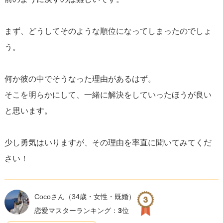
があなたにとって本当に適切なのか考えてみることも大切
です。
まず、どうしてそのような順位になってしまったのでしょ
う。
最終的には、彼がどう反応するかという外部の要因より
も、自分がどうありたいかという内面的な基準を大切にし
何か彼の中でそうなった理由があるはず。
ましょう。愛情があるならその愛をどう表現し、どう受け
そこを明らかにして、一緒に解決をしていったほうが良い
取るべきか、お互いが話し合って理解し合える関係が理想
と思います。
です。どんな結果になるにせよ、最終的にはあなた自身の
幸せを最重視してください。
少し勇気はいりますが、その理由を率直に聞いてみてくだ
さい！
Cocoさん
（34歳・女性・既婚）
恋愛マスターランキング：
3
位