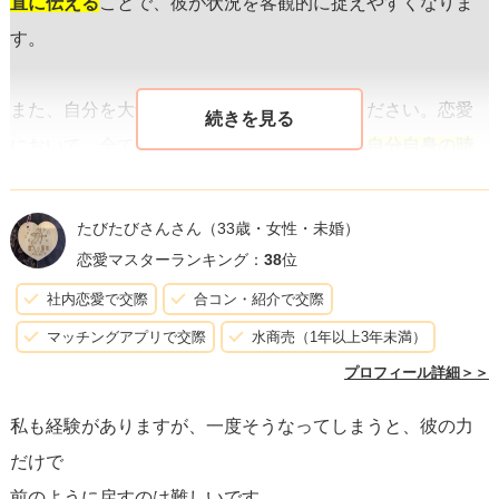
直に伝える
ことで、彼が状況を客観的に捉えやすくなりま
す。
また、自分を大切にすることを忘れないでください。恋愛
において、全てを相手に委ねるのではなく、
自分自身の時
間や興味も大事にする
ことが、関係を長続きさせる秘訣で
す。彼があなたを優先してくれないと感じる時でも、自分
たびたびさんさん
（33歳・女性・未婚）
の軸を持つことで、その時間を有意義に過ごすことができ
恋愛マスターランキング：
38
位
ます。
社内恋愛で交際
合コン・紹介で交際
マッチングアプリで交際
水商売（1年以上3年未満）
もし彼との話し合いの結果、彼の行動が変わらない場合、
プロフィール詳細＞＞
あなた自身の価値観や期待に合っているのかを再評価する
私も経験がありますが、一度そうなってしまうと、彼の力
ことも必要かもしれません。関係を続けるかどうかの基準
だけで
を明確にし、ただつらいだけの状況が続くなら、その関係
前のように戻すのは難しいです。