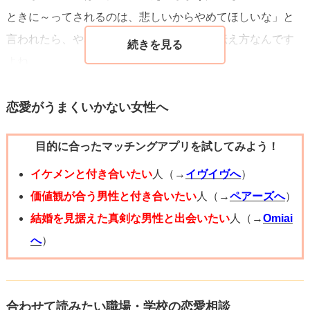
ときに～ってされるのは、悲しいからやめてほしいな」と
言われたら、やめてくれるかもだし。要は伝え方なんです
よね。
あとはあなた自体も変わることです。優先されたい！とい
恋愛がうまくいかない女性へ
う気持ちが先走りがちですが、あなたも彼の大事にしてい
目的に合ったマッチングアプリを試してみよう！
るものを大事にする。友人との予定が先なら、それは受け
入れる。ただあなたとの予定も大事にしてもらうように動
イケメンと付き合いたい
人（→
イヴイヴへ
）
くのです。「～のときは～～だったから、今度は一緒に行
価値観が合う男性と付き合いたい
人（→
ペアーズへ
）
こうね！」のように可愛く甘えてね。そうすることで、恋
結婚を見据えた真剣な男性と出会いたい
人（→
Omiai
愛も長持ちしますよ。【優先する】までいくかは分かりま
へ
）
せんが、あなたのことももっと考えないとな…となるかも
しれません。彼のペースを尊重することができれば、今よ
りも付き合いやすくなるからです。難しいですが、できる
合わせて読みたい職場・学校の恋愛相談