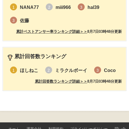
NANA77
miii966
hal39
1
2
3
佐藤
3
累計ベストアンサー率ランキング詳細＞＞
8月7日03時48分更新
累計回答数ランキング
ほしねこ
ミラクルボーイ
Coco
1
2
3
累計回答数ランキング詳細＞＞
8月7日03時48分更新
ホーム
運営会社
利用規約
プライバシーポリシー
問い合