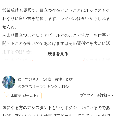
営業成績も優秀で、目立つ存在ということはルックスもそ
れなりに良い方を想像します。ライバルは多いかもしれま
せんね。
あまり目立つことなくアピールとのことですが、お仕事で
関わることが多いのであればまずはその関係性を大いに活
用するのはいかがでしょうか？
いつもがんばっている先輩にねぎらいの言葉をかけてあげ
たり、にこにこ笑顔で接するのも良いと思います。質問者
様の良い面をたくさん見せる機会があるのは素晴らしいこ
ゆうすけさん
（34歳・男性・既婚）
とですね。
恋愛マスターランキング：
19
位
プロフィール詳細＞＞
水商売（3年以上）
また、休憩中や出勤前、退勤時なども見かけたらすかさず
気になる方のアシスタントというポジションにいるのであ
声をかけてみるんです。「○○さん、お疲れさまです」「○○
れば、アシスタントの仕事でアピールしてみてはいかがで