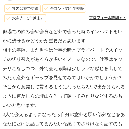
また、
会社のイベントや飲み会の席を利用する
のも一つの
社内恋愛で交際
合コン・紹介で交際
方法です。あくまでも業務外の席での自然な会話の中で、
プロフィール詳細＞＞
水商売（3年以上）
仕事以外の側面を見せることも関係性構築に役立ちます
職場での飲み会や会食など外で会った時のインパクトをい
が、公私混同しないように慎重に行動しましょう。
かに残せるかどうかが重要だと思います。
相手の年齢、また男性は仕事の時とプライベートでスイッ
こうした日々の小さな積み重ねが信頼関係を築き、
他の人
チの切り替えがある方が多いイメージなので、仕事はキッ
よりも特別な存在になる第一歩
となります。しかし、職場
チリこなしつつ、外で会える際は少しラフな感じを出して
恋愛では他の職場の人々に細心の注意を払いながら行動す
みたり意外なギャップを見せてみてはいかがでしょうか？
ることが求められます。決して一気に親密になろうと急が
そこから意識して貰えるようになったら2人で出かけられる
ず、ゆっくりと相手のペースを尊重しながら関係を深めて
ように何かしらの理由を作って誘ってみたりなどするのも
いってください。
いいと思います。
2人で会えるようになったら自分の意外と弱い部分などをあ
なたにだけは話してるみたいな感じでさりげなく話すのも