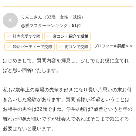
りんこさん
（33歳・女性・既婚）
A
恋愛マスターランキング：
51
位
社内恋愛で交際
合コン・紹介で成婚
プロフィール詳細＞＞
婚活パーティーで交際
街コンで交際
はじめまして。質問内容を拝見し、少しでもお役に立てれ
ばと思い回答いたします。
私も7歳年上の職場の先輩を好きになり長い片思いの末お付
き合いした経験があります。質問者様が25歳ということは
お相手の男性は32歳ですね。学生の頃は7歳差というと年の
離れた印象が強いですが社会人であればそこまで気にする
必要はないと思います。