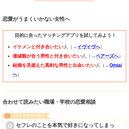
ことは間違いないと思います！（お酒が苦手ならお食事だ
ってもらえるといいアピールになるかと思います。
けでもＯＫですよ！）
恋愛がうまくいかない女性へ
少しでも参考になる点があれば幸いです。質問者様が先輩
とお近づきになれますように、応援しています！
目的に合ったマッチングアプリを試してみよう！
お相手の方が成績優秀のエリートという事なので仕事でア
ピールするのはハードルが高いかと思いますが、努力して
イケメンと付き合いたい
人（→
イヴイヴへ
）
みる価値はあると思います。
価値観が合う男性と付き合いたい
人（→
ペアーズへ
）
上手くいけば“こんな人が恋人だったら安心して色々任せら
結婚を見据えた真剣な男性と出会いたい
人（→
Omiai
れる”と思ってもらえるかもしれません。
へ
）
合わせて読みたい職場・学校の恋愛相談
ベストアンサーあり
セフレのことを本気で好きになってしまっ