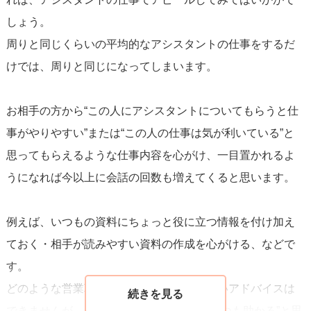
さん、おはようございます！」など、まずは挨拶からでも
しょう。
良いと思います。すでに、仕事で話す機会が多いと思いま
周りと同じくらいの平均的なアシスタントの仕事をするだ
すので声をかけることのハードルはそこまでないかと思い
けでは、周りと同じになってしまいます。
ます。人はよく目にするものに好意を持つようにできてい
るので、視界に入る回数を増やすだけでも効果的だと思い
お相手の方から“この人にアシスタントについてもらうと仕
ます。
事がやりやすい”または“この人の仕事は気が利いている”と
思ってもらえるような仕事内容を心がけ、一目置かれるよ
成績優秀であるならなにか大きな成功があったときに「お
うになれば今以上に会話の回数も増えてくると思います。
祝いに仕事終わり飲み行きませんか？」とストレートにお
誘いしてみるのはいかがでしょうか？職場内で目立たない
例えば、いつもの資料にちょっと役に立つ情報を付け加え
ようにしたい場合は「職場外」でアピールするのが良いと
ておく・相手が読みやすい資料の作成を心がける、などで
思いますし関係性もぐっと近くなると思います。
す。
どのような営業職かはわからないので細かいアドバイスは
飲み仲間の関係になれば、他の人よりも近い存在になれる
できませんが、とにかく“この人の仕事はいつも助かる”と思