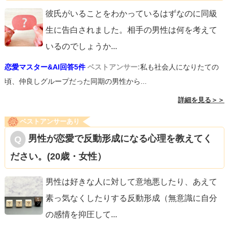
てほしい」という勢いが、今の彼女は必要としているのか
彼氏がいることをわかっているはずなのに同級
もしれません。
生に告白されました。相手の男性は何を考えて
しかし、誰かから奪い取ったものは、必ずまた誰かに奪わ
いるのでしょうか
...
れます。彼女がそういった「癖」のある人間でなければよ
恋愛マスター&AI回答5件
ベストアンサー:
私も社会人になりたての
いですが、もう一歩、踏み出す前に、最初に申し上げた
頃、仲良しグループだった同期の男性から...
「なぜ彼とうまくいっていないと感じるのか」は聞き出す
詳細を見る＞＞
必要があると思います。また、その言葉のやり取りの中
ベストアンサーあり
で、質問者様が彼女のことを思っていると確信を持つよう
男性が恋愛で反動形成になる心理を教えてく
になるのではないかな、と思います。その時に、お付き合
ださい。(20歳・女性）
いをして気心の知れた現パートナーを選ぶか、新しい風を
吹き込んでくれた質問者様を選ぶかはまだ未知数です。相
男性は好きな人に対して意地悪したり、あえて
手に好き、と伝えることは意外と難しくありませんが、相
素っ気なくしたりする反動形成（無意識に自分
手の本心を知ろうとするのは、時間がかかるし難しいよう
の感情を抑圧して
...
にも思います。ある程度時間をかけてでも、彼女の本心と