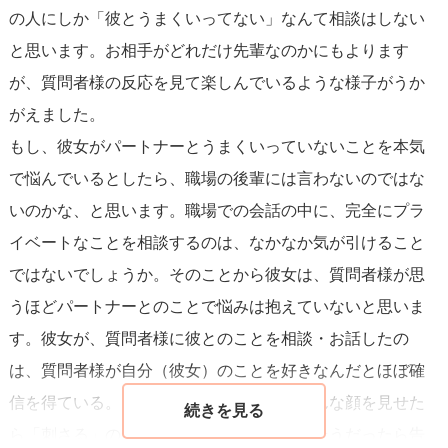
の人にしか「彼とうまくいってない」なんて相談はしない
関係が冷えていて他の男性とも会っているなら、関係の修
と思います。お相手がどれだけ先輩なのかにもよります
復が難しい可能性もあります。質問者様の目標は「彼氏の
が、質問者様の反応を見て楽しんでいるような様子がうか
次に近い存在」になること。職場という日常の接点を活か
がえました。
して、まずは信頼される存在になることを意識しましょ
もし、彼女がパートナーとうまくいっていないことを本気
う。
で悩んでいるとしたら、職場の後輩には言わないのではな
いのかな、と思います。職場での会話の中に、完全にプラ
交際関係についての相談を受けるようになるとさらに良い
イベートなことを相談するのは、なかなか気が引けること
です
。
ではないでしょうか。そのことから彼女は、質問者様が思
例えば「彼があまり会ってくれない」といった話をされた
うほどパートナーとのことで悩みは抱えていないと思いま
ら、「それは勿体ないね」「そんな寂しい思いはさせない
す。彼女が、質問者様に彼とのことを相談・お話したの
よ」といったさりげない意見を織り交ぜていくと良いで
は、質問者様が自分（彼女）のことを好きなんだとほぼ確
す。職場の雑談や一緒に行動する機会（ランチやちょっと
信を得ている。そのうえで、質問者様にどんな顔を見せた
した手伝い、飲み会など）を利用して、プライベートな時
ら「刺さる」のか試してみて、うまくいきそうだったら告
間を少しずつ増やしていけば、先輩にとってあなたが頼れ