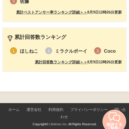
佐藤
3
累計ベストアンサー率ランキング詳細＞＞
8月9日12時26分更新
累計回答数ランキング
ほしねこ
ミラクルボーイ
Coco
1
2
3
累計回答数ランキング詳細＞＞
8月9日12時26分更新
ホーム
運営会社
利用規約
プライバシーポリシー
問い合
わせ
相談する
Copyright©
Lifetimes Inc.
All Rights Reserved.
（無料）