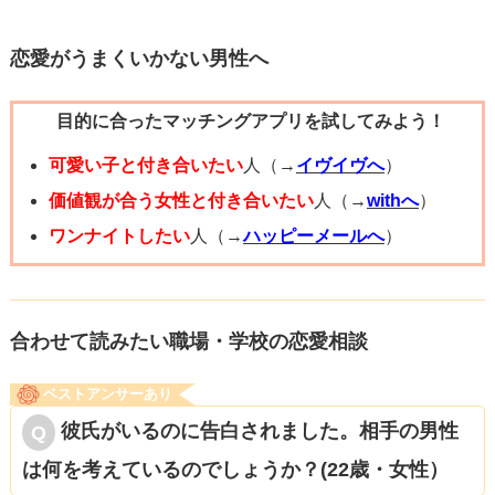
白してもらおうかな、と。
る存在になっていきます。
現在の彼女は、パートナーからの愛情を感じづらい立ち位
恋愛がうまくいかない男性へ
置にいるのかもしれません。（ある意味「うまくいってい
一度そのポジションに収まることができれば、タイミング
目的に合ったマッチングアプリを試してみよう！
ない」ことは事実だけれど、すぐにでも別れたいとか、そ
が来たときに自然に一歩踏み出せます。職場での立場や周
こまでは切羽詰まってないイメージです。）そんな時に、
可愛い子と付き合いたい
人（→
イヴイヴへ
）
囲への影響には注意しつつ、焦らず関係を深めていってく
まるで子犬がしっぽを振って近づいてくるような反応をす
価値観が合う女性と付き合いたい
人（→
withへ
）
ださい。あくまで彼氏のいる相手へのアプローチ方法とし
る質問者様の行動が、彼女にとってみても嬉しく思えたの
ワンナイトしたい
人（→
ハッピーメールへ
）
て、参考になれば幸いです。
かな。だから、質問者様にちょっと弱い部分を見せること
ができたのだと感じます。
ここから巻き返すとしたら、「彼から彼女を奪う」という
合わせて読みたい職場・学校の恋愛相談
展開が望ましいのではないかな、と思います。きっと彼女
ベストアンサーあり
は、質問者様がそこまで本気ではないだろう、と思ってい
彼氏がいるのに告白されました。相手の男性
るから、「うまくいっていない彼」と別れるつもりがない
は何を考えているのでしょうか？(22歳・女性）
ように見えます。「自分（質問者様）のことを好きになっ