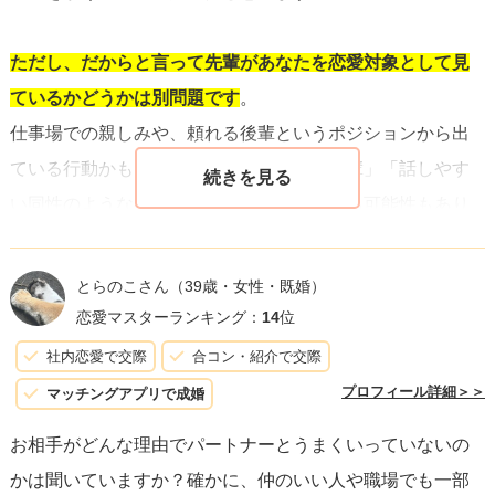
ただし、だからと言って先輩があなたを恋愛対象として見
ているかどうかは別問題です
。
仕事場での親しみや、頼れる後輩というポジションから出
ている行動かもしれませんし、「ただの後輩」「話しやす
い同性のような存在」くらいに思われている可能性もあり
ます。いきなり告白して「そんなつもりじゃなかった」と
引かれてしまうリスクもあるので、焦らず様子を見ること
とらのこさん
（39歳・女性・既婚）
が大事です。
恋愛マスターランキング：
14
位
社内恋愛で交際
合コン・紹介で交際
という事で
今はこちらの好意を一旦隠しつつ、彼氏との交
プロフィール詳細＞＞
マッチングアプリで成婚
際状況について情報を集めましょう
。
お相手がどんな理由でパートナーとうまくいっていないの
職場での会話の中で彼氏の話がどう出るか、頻度や態度、
かは聞いていますか？確かに、仲のいい人や職場でも一部
愚痴の内容などを自然に聞き出してみてください。彼氏と