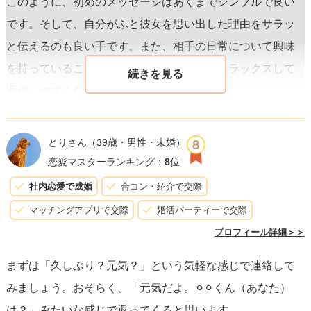
このように、初めのメッセージはあくまでシンプルで良い
です。そして、自分がふと彼女を思い出した理由をサラッ
と伝えるのも良い手です。また、相手の日常について興味
を持っていることを伝えることで、彼女がリラックスして
返信しやすくなるでしょう。
次に、その後の会話で共通の話題を持ち出すのも効果的で
とりさん
（39歳・男性・未婚）
す。大学時代のゼミやクラスで共有していたこと、あるい
恋愛マスターランキング：
8
位
は最近の近況を軽く話題にするのがおすすめです。例え
社内恋愛で成婚
合コン・紹介で交際
ば：
マッチングアプリで交際
婚活パーティーで交際
プロフィール詳細＞＞
「大学の時のゼミとか、懐かしいね。**英語のクラスではお
まずは「久しぶり？元気？」という気軽な感じで連絡して
世話になりました**。最近は英語使ってる？」
みましょう。おそらく、「元気だよ。⚪︎⚪︎くん（あなた）
は？」みたいな感じで返ってくると思います。