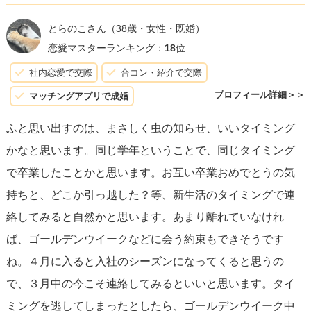
何よりも彼女の反応を楽しみにしつつ、過度な期待を抱か
とらのこさん
（38歳・女性・既婚）
ずに自然体でいることが良い関係を築くポイントです。成
恋愛マスターランキング：
18
位
功するといいですね！
社内恋愛で交際
合コン・紹介で交際
プロフィール詳細＞＞
マッチングアプリで成婚
ふと思い出すのは、まさしく虫の知らせ、いいタイミング
かなと思います。同じ学年ということで、同じタイミング
で卒業したことかと思います。お互い卒業おめでとうの気
持ちと、どこか引っ越した？等、新生活のタイミングで連
絡してみると自然かと思います。あまり離れていなけれ
ば、ゴールデンウイークなどに会う約束もできそうです
ね。４月に入ると入社のシーズンになってくると思うの
で、３月中の今こそ連絡してみるといいと思います。タイ
ミングを逃してしまったとしたら、ゴールデンウイーク中