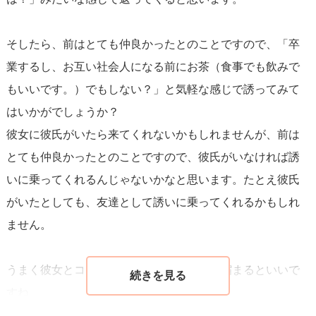
といったふうに、過去の共通体験を話題にすると、会話も
スムーズになります。
そしたら、前はとても仲良かったとのことですので、「卒
業するし、お互い社会人になる前にお茶（食事でも飲みで
また、会話が弾むようであれば、「たまには近況でも話せ
もいいです。）でもしない？」と気軽な感じで誘ってみて
たら嬉しいな」や「お茶でも行かない？」といったよう
はいかがでしょうか？
に、具体的なプランに結び付ける提案をするのも良いです
彼女に彼氏がいたら来てくれないかもしれませんが、前は
ね。しかし、焦らず、会話を楽しむことを優先してくださ
とても仲良かったとのことですので、彼氏がいなければ誘
い。
いに乗ってくれるんじゃないかなと思います。たとえ彼氏
がいたとしても、友達として誘いに乗ってくれるかもしれ
一方で、彼女の反応があまり芳しくない場合もあります。
ません。
その際は、しつこくなることなく、「また何かあったら連
絡するね！」といった形で一旦引くのも大切です。
相手の
うまく彼女とコンタクトが取れて、距離が縮まるといいで
ペースを尊重することが、良好なコミュニケーションの鍵
すね。
です。
応援しています！