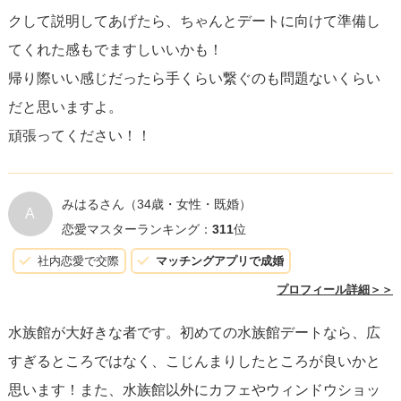
クして説明してあげたら、ちゃんとデートに向けて準備し
すると、距離が縮まります。また、彼女がカメラを向けて
てくれた感もでますしいいかも！
いる際に彼女の写真を上手に撮ってあげることもポイント
帰り際いい感じだったら手くらい繋ぐのも問題ないくらい
です。
だと思いますよ。
頑張ってください！！
食事をするタイミングも大切です。レストランでの食事
は、座って落ち着いて会話する良い機会です。何を食べた
いか事前に聞いておくとスムーズです。また、
お土産選び
みはるさん
（34歳・女性・既婚）
A
を一緒に楽しむ
こともコミュニケーションを深める良い方
恋愛マスターランキング：
311
位
法です。
社内恋愛で交際
マッチングアプリで成婚
プロフィール詳細＞＞
重要なのは、彼女が楽しいと感じることを第一に考え、ス
水族館が大好きな者です。初めての水族館デートなら、広
トレスフリーな時間を過ごせるように配慮することです。
すぎるところではなく、こじんまりしたところが良いかと
自然体でいながらも、細やかな気配りを見せることで、彼
思います！また、水族館以外にカフェやウィンドウショッ
女の心にポジティブな印象を残し、交際へと繋がる可能性