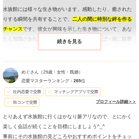
水族館には様々な生き物がいます。感動したり、癒された
りする瞬間を共有することで、
二人の間に特別な絆を作る
チャンス
です。彼女が興味を示した生き物について、あな
たも知識があれば話を振ったり、知らなければ一緒に観察
しながら学ぶ姿勢を見せましょう。
会話をする際には
相手の話をよく聞く
ことが大切です。
目
めぐさん
（29歳・女性・既婚）
を見て注意深く聞き
、質問をしたり共感を示したりするこ
恋愛マスターランキング：
265
位
とで、彼女はあなたとのコミュニケーションを楽しむでし
社内恋愛で交際
マッチングアプリで交際
ょう。その他、
彼女が興味を持ちそうな情報
を事前にいく
プロフィール詳細＞＞
街コンで交際
つか準備しておくと良いですね。
とりあえず水族館に行くはかなり脈アリなので、とにかく
楽しく会話が続くことを目標にしましょう^_^
フォトスポット
での写真撮影は思い出作りには欠かせませ
事前にその水族館の見どころやおすすめポイントをチェッ
ん。
スマホで写真を撮る時は二人で入るセルフィー
を提案