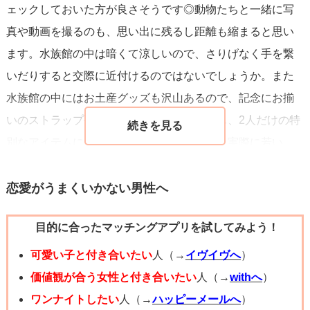
ェックしておいた方が良さそうです◎動物たちと一緒に写
真や動画を撮るのも、思い出に残るし距離も縮まると思い
ます。水族館の中は暗くて涼しいので、さりげなく手を繋
いだりすると交際に近付けるのではないでしょうか。また
水族館の中にはお土産グッズも沢山あるので、記念にお揃
いのストラップやぬいぐるみを購入するのも、2人だけの特
別なアイテムになるのでオススメです！私も実際に若い
頃、水族館デートから交際に発展したことがあるので、ぜ
ひやってみてください。応援しています！
恋愛がうまくいかない男性へ
目的に合ったマッチングアプリを試してみよう！
可愛い子と付き合いたい
人（→
イヴイヴへ
）
価値観が合う女性と付き合いたい
人（→
withへ
）
ワンナイトしたい
人（→
ハッピーメールへ
）