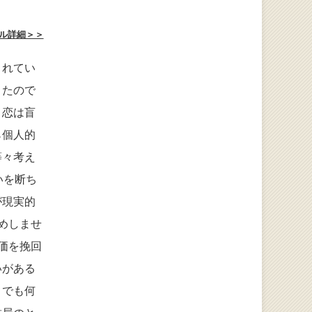
ル詳細＞＞
されてい
きたので
。恋は盲
ら個人的
等々考え
いを断ち
が現実的
めしませ
価を挽回
いがある
くでも何