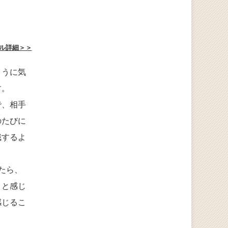
ル詳細＞＞
ように気
す。
で、相手
のたびに
識するよ
たら、
」と感じ
感じるこ