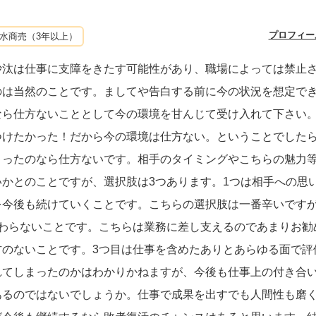
プロフィー
水商売（3年以上）
沙汰は仕事に支障をきたす可能性があり、職場によっては禁止
のは当然のことです。ましてや告白する前に今の状況を想定で
なら仕方ないこととして今の環境を甘んじて受け入れて下さい
つけたかった！だから今の環境は仕方ない。ということでした
まったのなら仕方ないです。相手のタイミングやこちらの魅力
かとのことですが、選択肢は3つあります。1つは相手への思
を今後も続けていくことです。こちらの選択肢は一番辛いです
関わらないことです。こちらは業務に差し支えるのであまりお勧
方のないことです。3つ目は仕事を含めたありとあらゆる面で評
れてしまったのかはわかりかねますが、今後も仕事上の付き合
あるのではないでしょうか。仕事で成果を出すでも人間性も磨