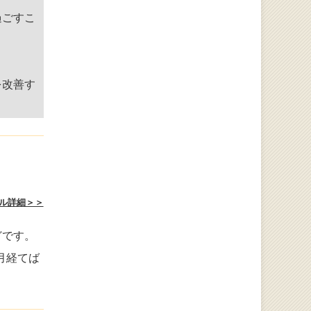
過ごすこ
を改善す
ル詳細＞＞
どです。
月経てば