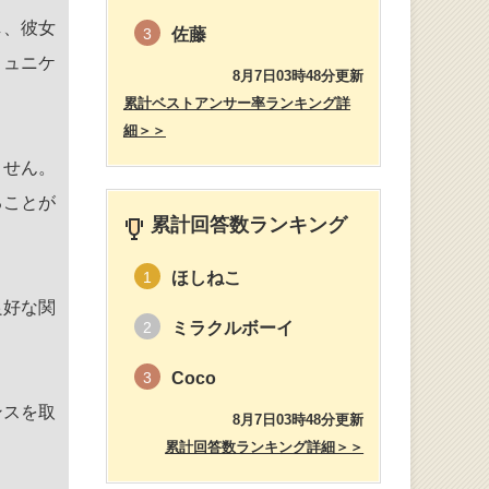
し、彼女
佐藤
3
ミュニケ
8月7日03時48分更新
累計ベストアンサー率ランキング詳
細＞＞
ません。
ることが
累計回答数ランキング
ほしねこ
1
良好な関
ミラクルボーイ
2
Coco
3
ンスを取
8月7日03時48分更新
累計回答数ランキング詳細＞＞