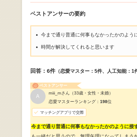
ベストアンサーの要約
今まで通り普通に何事もなかったかのよう
時間が解決してくれると思います
回答：
6
件
（恋愛マスター：5件、人工知能：1
ベストアンサー
miii_mさん
（33歳・女性・未婚）
A
恋愛マスターランキング：
198
位
マッチングアプリで交際
今まで通り普通に何事もなかったかのように接
も一緒だと思うので、無理矢理になってしまう