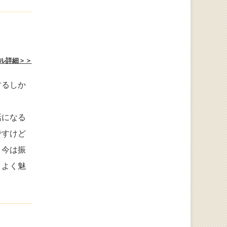
ル詳細＞＞
するしか
話になる
ですけど
。今は振
こよく魅