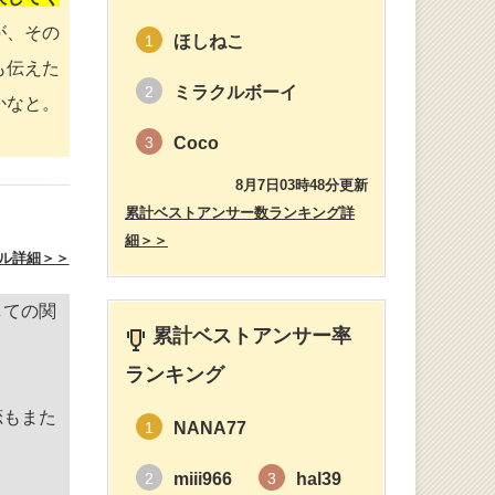
が、その
ほしねこ
1
も伝えた
ミラクルボーイ
2
かなと。
Coco
3
8月7日03時48分更新
累計ベストアンサー数ランキング詳
細＞＞
ル詳細＞＞
しての関
累計ベストアンサー率
ランキング
恋もまた
NANA77
1
miii966
hal39
2
3