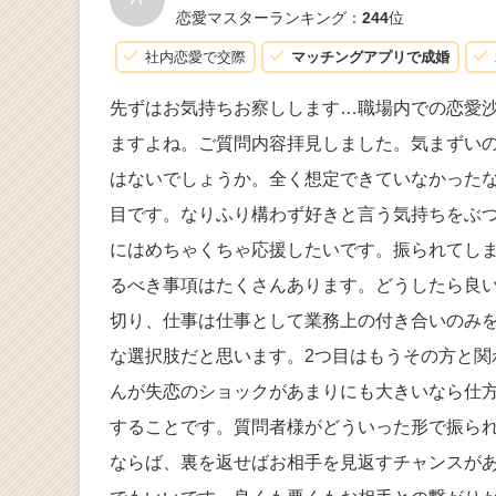
恋愛マスターランキング：
244
位
社内恋愛で交際
マッチングアプリで成婚
先ずはお気持ちお察しします…職場内での恋愛
ますよね。ご質問内容拝見しました。気まずい
はないでしょうか。全く想定できていなかった
目です。なりふり構わず好きと言う気持ちをぶ
にはめちゃくちゃ応援したいです。振られてし
るべき事項はたくさんあります。どうしたら良い
切り、仕事は仕事として業務上の付き合いのみ
な選択肢だと思います。2つ目はもうその方と
んが失恋のショックがあまりにも大きいなら仕
することです。質問者様がどういった形で振ら
ならば、裏を返せばお相手を見返すチャンスが