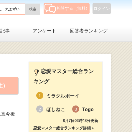
相談する（無料）
ログイン
集記事
アンケート
回答者ランキング
恋愛マスター総合ラン
キング
性）
ミラクルボーイ
1
ほしねこ
Togo
2
3
正直今後
8月7日03時48分更新
恋愛マスター総合ランキング詳細＞