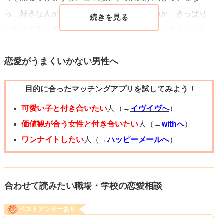
ら、好きな人ができたからとお別れをするのか。きっぱり
お別れする決断ができないなら、彼女さんとうまくいく未
来を模索した方が後悔がないと思います。
きっぱりお別れできる覚悟ができているなら、お別れをし
恋愛がうまくいかない男性へ
て次の好きな人との恋愛を頑張ってください。
目的に合ったマッチングアプリを試してみよう！
可愛い子と付き合いたい
人（→
イヴイヴへ
）
価値観が合う女性と付き合いたい
人（→
withへ
）
ワンナイトしたい
人（→
ハッピーメールへ
）
合わせて読みたい職場・学校の恋愛相談
ベストアンサーあり