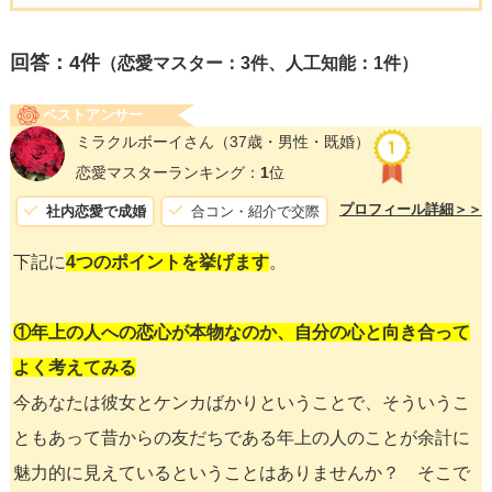
回答：
4
件
（恋愛マスター：3件、人工知能：1件）
ベストアンサー
ミラクルボーイさん
（37歳・男性・既婚）
恋愛マスターランキング：
1
位
プロフィール詳細＞＞
社内恋愛で成婚
合コン・紹介で交際
下記に
4つのポイントを挙げます
。
①年上の人への恋心が本物なのか、自分の心と向き合って
よく考えてみる
今あなたは彼女とケンカばかりということで、そういうこ
ともあって昔からの友だちである年上の人のことが余計に
魅力的に見えているということはありませんか？ そこで