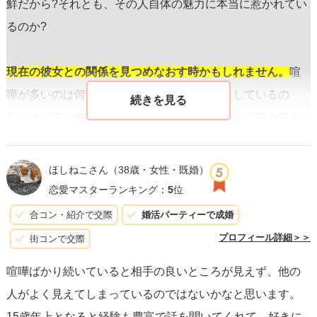
鮮だから?それとも、その人自体の魅力に本当に惹かれてい
るのか?
現在の彼女との関係を見つめなおす時かもしれません。
喧
嘩が多いのは何故か、二人の関係に何が不足しているの
か。そして、修復する意志はあるのか冷静に考えてみてく
ださい。喧嘩は時に関係を深めるチャンスでもあります
が、根本的な不一致が原因であれば、お互いのために前進
ほしねこさん
（38歳・女性・既婚）
することも選択肢です。
恋愛マスターランキング：
5
位
合コン・紹介で交際
婚活パーティーで成婚
次に
行動に移す前に、じっくりと時間をかけて自問自答
プロフィール詳細＞＞
街コンで交際
し、あなた自身の気持ちに正直になりましょう。
その上
喧嘩ばかり続いていると相手の良いところが見えず、他の
で、今後の関係をどうしていきたいのかを考えてくださ
人がよく見えてしまっているのではないかなと思います。
い。
誰かを傷つけずに、自分の気持ちに誠実に生きること
15歳年上となると経験も豊富で話を聞いてくれて、好きに