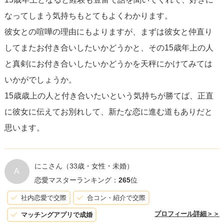
が、最も重要です。無理に答えを急がず、自分の感情に耳
なってしまう気持ちもとてもよくわかります。
を傾け、慎重に次の一歩を踏み出してください。
彼女との喧嘩の理由にもよりますが、まずは彼女と仲直り
してまたお付き合いしたいかどうかと、その15歳年上の人
最後に、
どの決断を下す場合でも誠実さを忘れず
、今の彼
と真剣にお付き合いしたいかどうかを天秤にかけてみては
女には正直に話し、友達に対しても健全な関係を保つよう
いかがでしょうか。
心がけてください。
15歳歳上の人と付き合いたいという気持ちが勝てば、正直
に彼女に伝えてお別れして、新たな恋に進む道もありだと
思います。
にこさん
（33歳・女性・未婚）
A
恋愛マスターランキング：
265
位
社内恋愛で交際
合コン・紹介で交際
プロフィール詳細＞＞
マッチングアプリで成婚