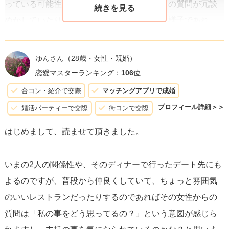
っている可能性が高いでしょう。一方で、この質問が冗談
めかしていたり、彼女が困惑しているような様子であれ
ば、単に状況の明確化を求めているだけかもしれません。
ゆんさん
（28歳・女性・既婚）
次に進むためには、
あなたもまた、自分の感情や期待をは
恋愛マスターランキング：
106
位
っきりと伝えることが重要
です。実際にデートとしての意
合コン・紹介で交際
マッチングアプリで成婚
図があるなら、「はい、僕にとってはデートです」と答
プロフィール詳細＞＞
婚活パーティーで交際
街コンで交際
え、その上で彼女の感想を聞くことで、さらなるコミュニ
はじめまして、読ませて頂きました。
ケーションが取れます。もし彼女が喜んでその考えに乗っ
てくれたら、それは脈ありの明確なサインとなるでしょ
いまの2人の関係性や、そのディナーで行ったデート先にも
う。
よるのですが、普段から仲良くしていて、ちょっと雰囲気
のいいレストランだったりするのであればその女性からの
もしこの食事会がただの友達同士のものだったとしても、
質問は「私の事をどう思ってるの？」という意図が感じら
あなたの気持ちをオープンにし、今後を見据えた関係を築