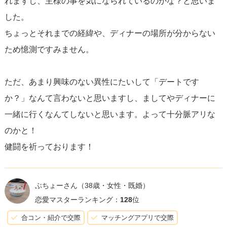
れますし、主様の事を気になられているのかな？と思いま
くチャンスと考えることができます。ポイントは、
相互の
した。
意図を正直に共有する
ことです。そうすることで、互いの
ちょっとそれまでの経緯や、ディナーの場所が分からない
感情を尊重しながら関係を深めることが可能になります。
ため憶測ですみません。
ただ、あまり興味のない異性にたいして「デートです
か？」なんて言わないと思いますし、ましてやディナーに
一緒に行くなんてしないと思います。よって十分脈アリな
のかと！
健闘を祈っております！
ぶちょーさん
（38歳・女性・既婚）
恋愛マスターランキング：
128
位
合コン・紹介で交際
マッチングアプリで交際