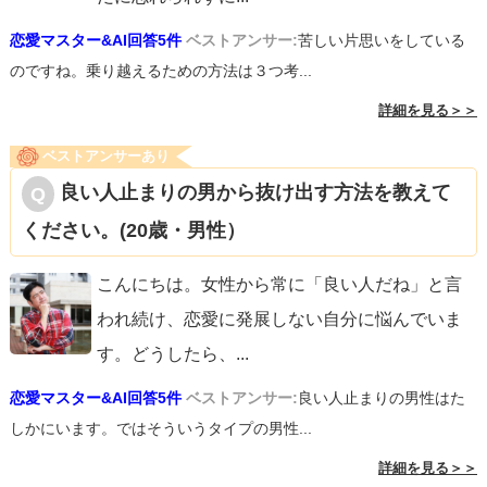
・改札で挨拶してくれる駅員さん
恋愛マスター&AI回答5件
ベストアンサー:
苦しい片思いをしている
・労いの言葉をかけてくれる上司
のですね。乗り越えるための方法は３つ考...
思考の習慣化は6ヵ月かかると言われていますので、やるな
詳細を見る＞＞
ら長い目で取り組んでみてください。（参考
URL:https://minchalle.com/blog/necessaryperiods-
ベストアンサーあり
for_habits）
良い人止まりの男から抜け出す方法を教えて
そして相手のミスばかり目につく自分を責めない事。自信
ください。(20歳・男性）
を失います。
こんにちは。女性から常に「良い人だね」と言
われ続け、恋愛に発展しない自分に悩んでいま
◆痛い目を見る、失敗経験をする
す。どうしたら、
...
人は失敗から多くの事を学びます。
例えば失恋経験。
恋愛マスター&AI回答5件
ベストアンサー:
良い人止まりの男性はた
1回、2回の失恋では『たまたま付き合った相手が悪かっ
しかにいます。ではそういうタイプの男性...
た』と思うかもしれませんが、10回、20回になると『もし
詳細を見る＞＞