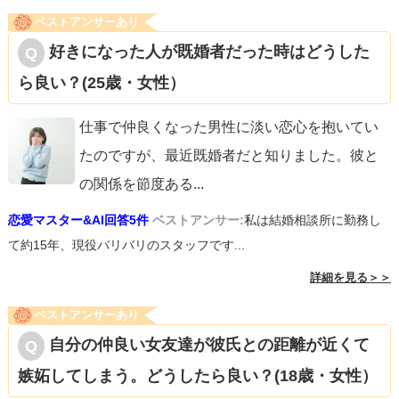
かして原因は自分にあるんじゃ…？』という思考になり、
ベストアンサーあり
本気で解決策を探そうとします。
好きになった人が既婚者だった時はどうした
この本気かどうか。がポイントで、失敗する人は他人に責
ら良い？(25歳・女性）
任を押し付ける“他責思考”の人が多いです。
・連絡をしない彼が悪い
仕事で仲良くなった男性に淡い恋心を抱いてい
・マッチングアプリにはいい人が居ない
たのですが、最近既婚者だと知りました。彼と
・国が本気で晩婚化対策をしていない
の関係を節度ある
...
他人を変えることは出来ない。自分が変わることが大事。
恋愛マスター&AI回答5件
ベストアンサー:
私は結婚相談所に勤務し
と悟ると相手を受容する気持ちが生まれてきます。
て約15年、現役バリバリのスタッフです...
そして、そこに行きつくには何かしらのキッカケがあるも
詳細を見る＞＞
の。特に失敗経験が多いです。
ベストアンサーあり
自分の仲良い女友達が彼氏との距離が近くて
最終的には自分で気づくしかない。と思いますが、解決の
嫉妬してしまう。どうしたら良い？(18歳・女性）
ための行動（質問）をしている質問者様には兆しが感じら