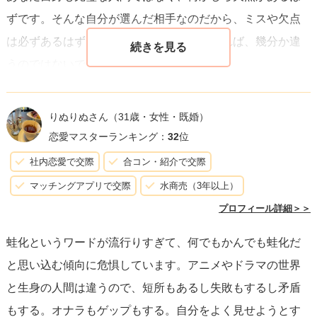
ことで、あなたの恋愛関係はより充実し、長続きする可能
ずです。そんな自分が選んだ相手なのだから、ミスや欠点
性が高まるでしょう。
は必ずあるはずというスタンスで相手を見れば、幾分か違
うのではないでしょうか。
私は欠点の多い人間なので、好きな人の欠点を見るとホッ
りぬりぬさん
（31歳・女性・既婚）
とします。性格が悪いと言われそうですが、人の失敗を見
恋愛マスターランキング：
32
位
るとなんだか安心します。人間らしい人だなと思うからで
社内恋愛で交際
合コン・紹介で交際
す。
マッチングアプリで交際
水商売（3年以上）
もっとも、前からそういう考えだったわけではなく、昔は
プロフィール詳細＞＞
自分のことは棚に上げて人のミスや欠点が許せないと感じ
蛙化というワードが流行りすぎて、何でもかんでも蛙化だ
ていました。ですが、人の悪いところを受け入れたほうが
と思い込む傾向に危惧しています。アニメやドラマの世界
心穏やかに過ごせるし、人生もそのほうが楽しいし、何よ
と生身の人間は違うので、短所もあるし失敗もするし矛盾
り自分のミスや欠点も相手に受け入れてもらわないといけ
もする。オナラもゲップもする。自分をよく見せようとす
ないし、ということに気付いてからは、だいぶ楽に生きら