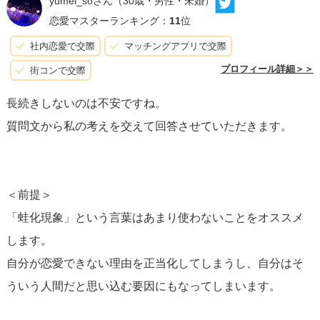
yumei_soさん
（30歳・男性・未婚）
よりもっと良い人がいるんじゃないかと天狗にならないこ
恋愛マスターランキング：
11
位
と。です。
社内恋愛で交際
マッチングアプリで交際
一時すれば、「蛙化って言葉流行ったよね〜世代だね」な
プロフィール詳細＞＞
街コンで交際
んて懐かしむ日がきます。克服できるので大丈夫です。
長続きしないのは不安ですね。
質問文から私の考えを交えて回答させていただきます。
＜前提＞
「蛙化現象」という言葉はあまり使わないことをオススメ
します。
自分が恋愛できない理由を正当化してしまうし、自分はそ
ういう人間だと思い込む要因にもなってしまいます。