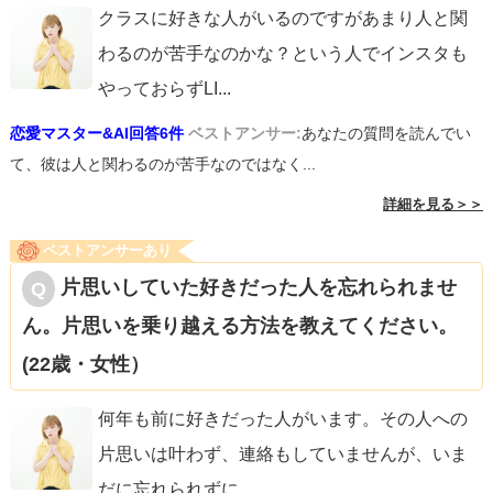
感情を見せたら負け、好きになったら負け、弱さを見せた
クラスに好きな人がいるのですがあまり人と関
ら負け。このような思考が無意識レベルで根付いているの
このように自分ではなく、相手に主眼を置いて話が出来れ
わるのが苦手なのかな？という人でインスタも
かもしれません。
ば長くお付合いすることができると思います。
やっておらずLI
...
人間関係に勝ちや負けはありませんから、気にせずしれっ
この回答が参考になれば幸いです。
恋愛マスター&AI回答6件
ベストアンサー:
あなたの質問を読んでい
と伝える方が良いです。（積極的に弱点アピールはしなく
て、彼は人と関わるのが苦手なのではなく...
ても良いですが）
詳細を見る＞＞
そうして、プライドや完璧主義を手離すことが出来ると、
ベストアンサーあり
他人に期待する気持ちも薄れる。かもしれません。
片思いしていた好きだった人を忘れられませ
ん。片思いを乗り越える方法を教えてください。
◆1日1回、誰かに感謝する
これが習慣化すると無意識的に良い面を探すようになりま
(22歳・女性）
す。
何年も前に好きだった人がいます。その人への
感謝と言っても些細な事で構いません。
片思いは叶わず、連絡もしていませんが、いま
・マンションを清掃してくれているおじいちゃん
だに忘れられずに
...