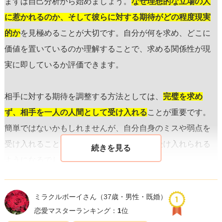
まずは自己分析から始めましょう。
なぜ理想的な立場の人
に惹かれるのか、そして彼らに対する期待がどの程度現実
的か
を見極めることが大切です。自分が何を求め、どこに
価値を置いているのか理解することで、求める関係性が現
実に即しているか評価できます。
相手に対する期待を調整する方法としては、
完璧を求め
ず、相手を一人の人間として受け入れる
ことが重要です。
簡単ではないかもしれませんが、自分自身のミスや弱点を
受け入れることで、他者のそれらも容易に受け入れられる
ようになるでしょう。
相手とのコミュニケーションを見直してみてください。
ミラクルボーイさん
（37歳・男性・既婚）
「期待通りに振る舞ってくれないことに失望」ではなく、
恋愛マスターランキング：
1
位