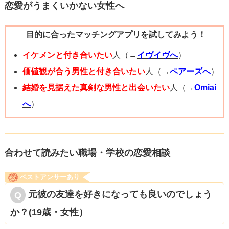
具体的には
恋愛がうまくいかない女性へ
その予測が近くなればなるほど突然冷めるようなことは起
・知人友人に、周りに居るダメな男の話を聞きまくる
こらないです。
目的に合ったマッチングアプリを試してみよう！
・ネットなどで、今までに付き合ったダメな男のエピソー
自分の思った通りということになるためです。
ドを聞く、調べる
イケメンと付き合いたい
人（→
イヴイヴへ
）
・男性の意見を聞く
価値観が合う男性と付き合いたい
人（→
ペアーズへ
）
その例として、よく知る相手である家族や友達に急に不信
これらをして、ダメな男は普通に居ること。自分の理想が1
結婚を見据えた真剣な男性と出会いたい
人（→
Omiai
感を抱くようなことは滅多にないはずです。
万人に1人くらいの高いレベル。という事が実感できると、
へ
）
相手の悪い所も受容できるようになるかもしれません。
具体的にどうするかですが
例えば今回の質問文の中身でいえば下記のように相手を立
◆自分の弱さをさらけ出す
合わせて読みたい職場・学校の恋愛相談
場で相手を知ることを心がけましょう。
他人への期待が高い人は、プライドが高い、完璧主義、と
「相手が好意を見せてきた」→相手目線で自分の何が好き
ベストアンサーあり
いう傾向があります。
なんだろう？
元彼の友達を好きになっても良いのでしょう
そして両者に共通する事は、自分の弱さや感情を隠すとい
「相手のミスばかり目に付く」→何のために行った結果の
か？(19歳・女性）
う事。
ミスなのだろう？