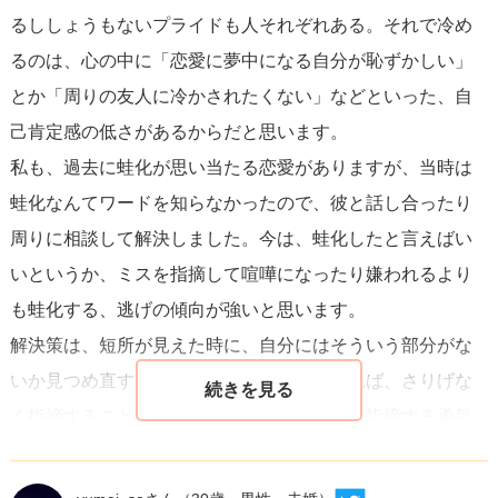
るししょうもないプライドも人それぞれある。それで冷め
れるようになりました。
るのは、心の中に「恋愛に夢中になる自分が恥ずかしい」
とか「周りの友人に冷かされたくない」などといった、自
もちろん人生においては自分に期待を寄せたほうがいい場
己肯定感の低さがあるからだと思います。
面もたくさんあります。しかし、蛙化現象においては、そ
私も、過去に蛙化が思い当たる恋愛がありますが、当時は
れがマイナスに働くとお伝えしたいです。まずは、「相手
蛙化なんてワードを知らなかったので、彼と話し合ったり
ではなく、自分に過剰に期待を寄せすぎていることが蛙化
周りに相談して解決しました。今は、蛙化したと言えばい
を招いている」と認識することが交際を長続きさせる秘訣
いというか、ミスを指摘して喧嘩になったり嫌われるより
だと思いますよ。
も蛙化する、逃げの傾向が強いと思います。
解決策は、短所が見えた時に、自分にはそういう部分がな
いか見つめ直すこと。自分がクリアしていれば、さりげな
く指摘すること。指摘しなくても許せそう（指摘する勇気
がない）なら寛大に受け入れること。良いところをもう一
度思い出すこと。してもらった事を思い出すこと。この人