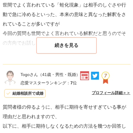
世間でよく言われている「蛙化現象」は相手のしぐさや行
動で急に冷めるといった、本来の意味と異なった解釈をさ
れていることが多いですが
今回の質問も世間でよく言われている解釈だと思うのでそ
の方向でお話しします。
＜なぜ長続きしないか＞
Togoさん
（41歳・男性・既婚）
相手のことを表面的にしか見えていないからだと思ってい
恋愛マスターランキング：
7
位
ます。
プロフィール詳細＞＞
結婚相談所で成婚
表面的とはいわゆる外面の部分で、お客さん対応の時のよ
質問者様の仰るように、相手に期待を寄せすぎている事が
うな相手によく思われるような部分しか見えておらず
理由だと思われますので、
実際に付き合ってみるとイメージと違ったという形だと思
以下に、相手に期待しなくなるための方法を幾つか回答し
います。