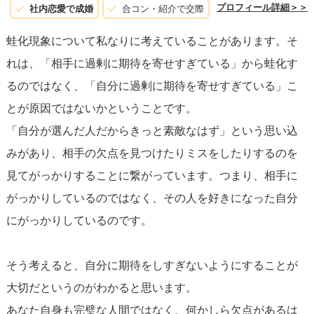
「予期しない行動を通じて新たな一面を知る機会」と捉え
プロフィール詳細＞＞
社内恋愛で成婚
合コン・紹介で交際
る
ことができれば、相手に対する理解も深まり、お互いの
蛙化現象について私なりに考えていることがあります。そ
関係も強固になります。
れは、「相手に過剰に期待を寄せすぎている」から蛙化す
るのではなく、「自分に過剰に期待を寄せすぎている」こ
「蛙化現象」は一方的な理想から来るものなので、
相手を
とが原因ではないかということです。
より深く知ること、そして自分自身の理想と現実のギャッ
「自分が選んだ人だからきっと素敵なはず」という思い込
プを埋めること
が解決策です。これには、相手への感謝の
みがあり、相手の欠点を見つけたりミスをしたりするのを
気持ちを意識すること、相手の小さな良い点を見つけては
見てがっかりすることに繋がっています。つまり、相手に
それを称賛することが役立ちます。
がっかりしているのではなく、その人を好きになった自分
にがっかりしているのです。
最後に、
尊敬と愛情の均衡を保つ
こと。尊敬のみに焦点を
当てると、相手の人間らしさが見えにくくなります。愛情
そう考えると、自分に期待をしすぎないようにすることが
は温かさと受容を伴い、相手の完全な理解へと繋がるので
大切だというのがわかると思います。
す。自己受容と相手受容のバランスをとること。そうする
あなた自身も完璧な人間ではなく、何かしら欠点があるは