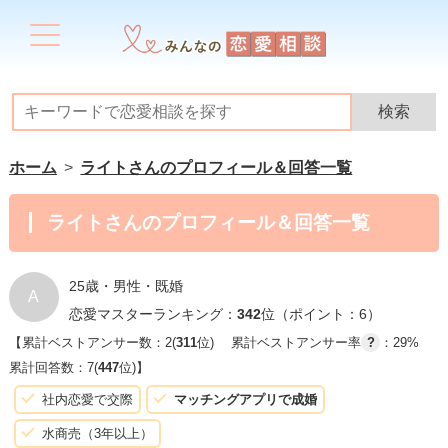
ホーム
ライトさんのプロフィール＆回答一覧
ライトさんのプロフィール＆回答一覧
25歳・男性・既婚
A
恋愛マスターランキング：
342
位（ポイント：6）
【累計ベストアンサー数：2(
311
位)
累計ベストアンサー率
?
：29%
累計回答数：7(
447
位)】
社内恋愛で交際
マッチングアプリで成婚
水商売（3年以上）