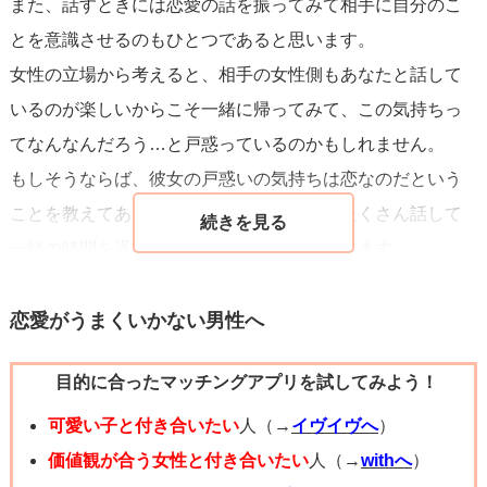
また、話すときには恋愛の話を振ってみて相手に自分のこ
とを意識させるのもひとつであると思います。
女性の立場から考えると、相手の女性側もあなたと話して
いるのが楽しいからこそ一緒に帰ってみて、この気持ちっ
てなんなんだろう…と戸惑っているのかもしれません。
もしそうならば、彼女の戸惑いの気持ちは恋なのだという
ことを教えてあげるためにも、これからもたくさん話して
一緒の時間を過ごすことが大切であると思います。
あなたの方から告白まていかなくても「〇〇と話してるの
すごい楽しい！」「一緒にいるの居心地いい」「〇〇のこ
恋愛がうまくいかない男性へ
ういうとこほ可愛くて好き！」などと伝えてあげると彼女
目的に合ったマッチングアプリを試してみよう！
の気持ちもどんどんあなたへ向いてくると思います。
時間の問題ですが、きっと彼女の行動から脈ありだと感じ
可愛い子と付き合いたい
人（→
イヴイヴへ
）
ることも増えると思いますので、その時が告白する時だと
価値観が合う女性と付き合いたい
人（→
withへ
）