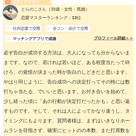
ベストアンサー
とらのこさん
（39歳・女性・既婚）
恋愛マスターランキング：
13
位
社内恋愛で交際
合コン・紹介で交際
プロフィール詳細＞＞
マッチングアプリで成婚
必ず告白が成功する方法は、大人になっても分からないま
まです。なので、若ければ若いほど、ある程度当たって砕
けろ、の覚悟が決まった時が告白のしどきだと思います。
やはり同じように、告白成功への決定打ってその時には数
打ちゃ当たる、でいいと思います。お付き合いを始めて、
少し経った頃に「あの行動が決定打だったかも」と思い返
すものです。そして、それは人によってかなり違うし、タ
イミングにもよります。質問者様は、まずはいきなりホー
ムランを目指さず、確実にヒットのの本数、また打席数を