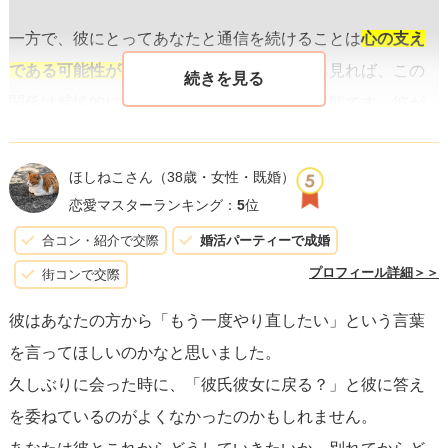
一方で、彼にとってあなたと通信を続けることは
心の支え
である可能性が高い
ですが、あなたの側から見れば、この
関係は感情的にも精神的にも負荷がかかる状態です。彼が
「暇つぶしやキープ」としてあなたに接しているかどうか
は断言できませんが、彼のアクションがあなたの感情を揺
ほしねこさん
（38歳・女性・既婚）
さぶり、回復の過程にあるあなたを戸惑わせているのは事
恋愛マスターランキング：
5
位
実です。
合コン・紹介で交際
婚活パーティーで成婚
プロフィール詳細＞＞
街コンで交際
最も重要なことは、あなた自身の幸福と感情的な健康で
彼はあなたの方から「もう一度やり直したい」という言葉
す
。以下にいくつかのステップを提案します：
を言ってほしいのかなと思いました。
久しぶりに会った時に、「彼氏彼女に戻る？」と彼に答え
1.
自分の感情を整理する
：あなたが元彼とどのような関係
を委ねているのがよくなかったのかもしれません。
を望んでいるのか、本当に復縁を望むのか、それとも移り