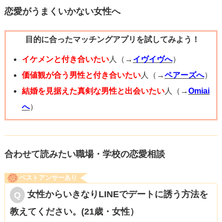
質問者様はまだ彼が好きとのこと。きっと、彼が質問者様
恋愛がうまくいかない女性へ
のことを手放せない理由はそこにあるのだと思います。自
目的に合ったマッチングアプリを試してみよう！
分との付き合いで、自信を無くしてしまっている彼女。彼
にとってそんなことは（あまりいい意味でなく）どうでも
イケメンと付き合いたい
人（→
イヴイヴへ
）
いいということが、共感したり改善策も出てこない自分の
価値観が合う男性と付き合いたい
人（→
ペアーズへ
）
意見がない様子から見て取れます。
結婚を見据えた真剣な男性と出会いたい
人（→
Omiai
どんな人間関係でも、鏡合わせです。私（質問者様）のこ
へ
）
とを大事にしてくれない相手を、自分も大事にしなくてい
いんです。彼を忘れられなくてつらいなら、最後にLINEで
今までのお礼を言って、このままだとつらいので、ブロッ
合わせて読みたい職場・学校の恋愛相談
クさせてもらいます、と送って返事を待たずにブロックし
ベストアンサーあり
てください。物の断捨離は注目されていますが、ある程度
女性からいきなりLINEでデートに誘う方法を
の年齢になったら人間関係も断捨離が必要です。質問者様
教えてください。(21歳・女性）
が持っていて辛いものを、相手から離れたり忘れてくれる