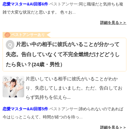
恋愛マスター&AI回答6件
ベストアンサー:
同じ職場だと気持ちも複
います。
雑で大変な状況だと思います。 色々お...
お辛い決断かもしれませんが、「お互いのより良い未来の
詳細を見る＞＞
ために」自分から彼と離れましょう。その時に初めて、質
問者様は自信を与えてくれるような方と、彼は楽しい恋愛
ベストアンサーあり
ができる方と巡り合えると思います。頑張ってください。
片思い中の相手に彼氏がいることが分かって
失恋。告白していなくて不完全燃焼だけどどうし
たら良い？(24歳・男性）
片思いしている相手に彼氏がいることがわか
り、失恋してしまいました。ただ、告白してお
らず気持ちを伝えら
...
恋愛マスター&AI回答5件
ベストアンサー:
諦められないのであれば
今はじっとこらえて、時間が経つのを待っ...
詳細を見る＞＞