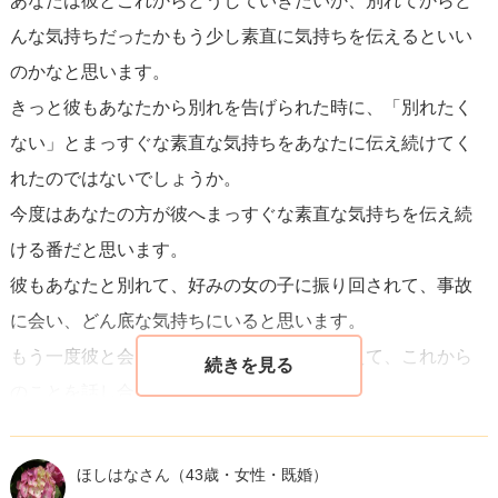
あなたは彼とこれからどうしていきたいか、別れてからど
変わりのない関係から抜け出したいのかを明確にしましょ
んな気持ちだったかもう少し素直に気持ちを伝えるといい
う。
のかなと思います。
きっと彼もあなたから別れを告げられた時に、「別れたく
2.
元彼としっかりと話し合う
：あなたの感情、彼の行動が
ない」とまっすぐな素直な気持ちをあなたに伝え続けてく
あなたに与える影響、そして二人の関係の今後について。
れたのではないでしょうか。
この時、お互いの本音を正直に出し合うことが不可欠で
今度はあなたの方が彼へまっすぐな素直な気持ちを伝え続
す。
ける番だと思います。
彼もあなたと別れて、好みの女の子に振り回されて、事故
3.
境界線を設ける
：もしあなたが距離を置く必要があるな
に会い、どん底な気持ちにいると思います。
ら、その旨を元彼に伝え、連絡を控えるよう求めましょ
もう一度彼と会って、あなたの気持ちを伝えて、これから
う。健康的な境界線は、双方にとって利益となります。
のことを話し合ってみてください。
彼が元に戻りたくないと言ったとしても、諦められない気
4.
プロの助けを借りる
：心情的に葛藤がある場合や、自己
持ちがあれば「私はそれでもあなたが好きで、一緒にいた
解決が難しいと感じる場合は、カウンセリングや心理療法
ほしはなさん
（43歳・女性・既婚）