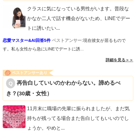
ことを願うのでは辛いままです。今までお世話になったも
クラスに気になっている男性がいます。普段な
のを自分から手放さなくてはいけないこともあるんです。
かなか二人で話す機会がないため、LINEでデー
もはや今の質問者様は、彼にとって暇つぶしや都合のいい
トに誘いたい
...
相手ですらなく、「自分（彼）が変わらないでいても許し
恋愛マスター&AI回答5件
ベストアンサー:
現在彼女が居るもので
てくれる唯一の場所」になってしまったのです。質問者様
す。私も女性から急にLINEでデートに誘...
はまだ彼のことが好きで、もしかしたらこの関係が続けば
詳細を見る＞＞
復縁まで持ち込めるのでは・・・？と思ってはいません
ベストアンサーあり
か？彼はそれを利用したいがため、俺通信を送って質問者
再告白していいのかわからない。諦めるべ
様の様子をうかがっているのです。たとえ復縁したとして
き？(30歳・女性）
も、今のままだと結局同じことで悩み続け、同じことで別
れます。質問者様も、別れたいと言って相手を試してしま
11月末に職場の先輩に振られましたが、まだ気
った（そんなことをしないと相手の本心を引き出せない状
持ちが残ってる場合また告白してもいいのでし
況がある）ならなおさらです。今までの自分の非礼を詫び
ょうか。やめと
...
て、自分から去るしか、この辛さからは逃れられないと思