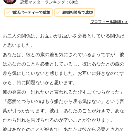
いと思っている。」と伝えてみてください。
を受けることも一つの手です。
恋愛マスターランキング：
80
位
きっと彼にもあなたの想いが伝わると思います。
婚活パーティーで成婚
結婚相談所で成婚
どんな選択をするにせよ、自分自身を第一に考え、自己愛
プロフィール詳細＞＞
を忘れずに行動してください。恋愛はお互いを成長させ、
お二人の関係は、お互いがお互いを必要としている関係だ
幸福をもたらすものであるべきです。あなた自身の心が求
と思いました。
める方向に、勇気を持って一歩踏み出しましょう。
あなたは、彼との歳の差を気にされているようですが、彼
はあなたのことを必要としているし、彼はあなたとの歳の
差を気にしていないと感じました。お互いに好きなのです
から、特に問題ないかと思います。
彼の発言の「別れたいと言われるたびすごくつらかった」
「恋愛でつらいのはもう嫌だから戻る気はない」という言
葉が引っかかります。彼は、あなたのことが好きで、あな
たから別れを告げられるのが辛いことが分かります。
彼はあなたのことが好きで、あなたは彼から必要とされて