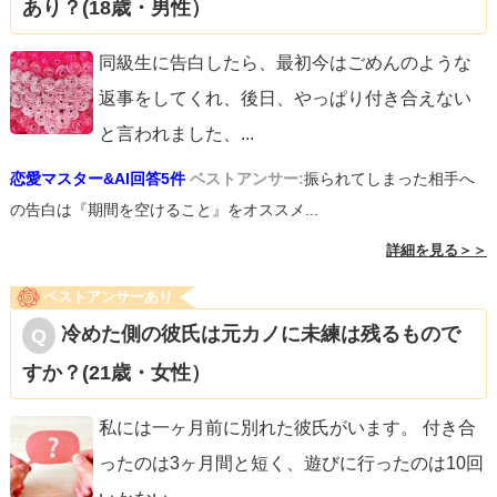
あり？(18歳・男性）
いた時に担当していた人であれば、患者さんも悪気なく彼
女に相談したのかもしれませんし、看護師からの相談で彼
同級生に告白したら、最初今はごめんのような
女が間に入ってくれていた可能性も考えられます。質問者
返事をしてくれ、後日、やっぱり付き合えない
様も事情を知っているのであれば、そこまで気に病まなく
と言われました、
...
てもよいと思います。
恋愛マスター&AI回答5件
ベストアンサー:
振られてしまった相手へ
現時点で、仕事のことで質問者様が彼女に対しての不信感
の告白は『期間を空けること』をオススメ...
が見て取れるため、関係を進展させるのは難しいと思いま
詳細を見る＞＞
す。仕事中って、どうしてもその人の本心や本性が見えて
ベストアンサーあり
しまうことが多いと思います。なぜなら、社会人をやって
冷めた側の彼氏は元カノに未練は残るもので
いれば、家で過ごすよりも仕事を含む外の人とのかかわり
すか？(21歳・女性）
の時間が長くなるからです。今の質問者様の「好き」とい
う気持ちは執着のようなものだと思います。好きなのであ
私には一ヶ月前に別れた彼氏がいます。 付き合
れば、彼女のミスや失敗を見逃さず、指導や確認をするこ
ったのは3ヶ月間と短く、遊びに行ったのは10回
とのほうが愛情が伝わります。質問者様がそれらを避けて