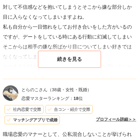
対して不信感などを抱いてしまうとそこから嫌な部分しか
続けてみてください。しかし、もし彼女との関係に対する
目に入らなくなってしまいますよね。
自信が持てなくなった場合は、自分自身の幸せを最優先に
私も自分から一目惚れをしてお付き合いをした方がいるの
考えて行動することも必要です。
ですが、デートをしている時にある行動に幻滅してしまい
そこからは相手の嫌な所ばかり目についてしまい好きでは
いずれにせよ、あなたが自分にとって納得のいく形で解決
なくなってしまいました。
を目指せるように、時間をかけて考えてください。すべて
そのままお付き合いを続けていくのは難しいと思いました
の答えはすぐには見つからないかもしれませんが、核心を
ので、自分から別れを告げました。
理解しようとする姿勢が未来を明るくする第一歩となるで
しょう。
とらのこさん
（38歳・女性・既婚）
人としてお相手の方が好きかもしれませんが、それ以上の
恋愛マスターランキング：
18
位
関係を希望されないのであれば、特に何かをする必要もな
社内恋愛で交際
合コン・紹介で交際
いかと思いますし、これからも仕事上でのお付き合いとし
プロフィール詳細＞＞
マッチングアプリで成婚
て関わっていけばいいのではないでしょうか？
職場恋愛のマナーとして、公私混合しないことが挙げられ
一度幻滅してしまうと、なかなかそこから気持ちを持ち上