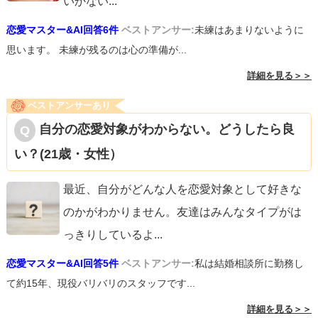
いかない
...
しまっていることは、彼女にも伝わっています。いいタイ
恋愛マスター&AI回答6件
ベストアンサー:
未練はあまりないように
ミングなので、彼女の何が好きなのか？を思い返してみて
思います。 未練が残るのは心の準備が...
ください。長い時間一所にいることでの情ならば、質問者
詳細を見る＞＞
様はもっと自分と分かり合える人を好きになると思いま
す。仕事上での（相手に分かってもらえないイライラも含
ベストアンサーあり
む）気分の高まりと、恋愛感情を一緒にしないように、自
自分の恋愛対象がわからない。どうしたら良
分の気持ちを見極めてみてください。
い？(21歳・女性）
最近、自分がどんな人を恋愛対象として好きな
のかがわかりません。友達はみんなタイプがは
っきりしているよ
...
恋愛マスター&AI回答5件
ベストアンサー:
私は結婚相談所に勤務し
て約15年、現役バリバリのスタッフです...
詳細を見る＞＞