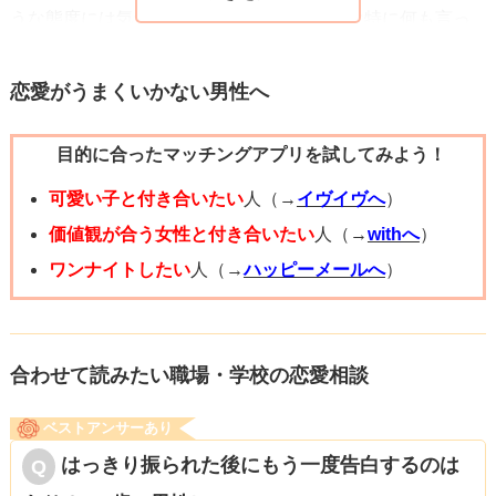
うな態度には気づいているけど、質問者様は特に何も言っ
てこないし、内容まで察することはできないからどうコメ
ントしてよいのかわからず話しかけてこないのだと思いま
恋愛がうまくいかない男性へ
す。
目的に合ったマッチングアプリを試してみよう！
業務上、患者さんの情報をシェアするのは当然です。質問
者様から話しかけないようにしていた時期もあったようで
可愛い子と付き合いたい
人（→
イヴイヴへ
）
すが、業務上でもそういった態度になってしまっていませ
価値観が合う女性と付き合いたい
人（→
withへ
）
んか。今回の相談にあった内容（質問者様に相談なく業務
ワンナイトしたい
人（→
ハッピーメールへ
）
内容の変更があったこと）は、もしかしたらそういった質
問者様の態度に不信感のあった彼女が、看護師のバックア
ップをもらって変更に至った可能性も考えられます。質問
合わせて読みたい職場・学校の恋愛相談
者様は、頭にきた、幻滅したとありますが、その「なぜ勝
ベストアンサーあり
手に変更することになった？」ということは彼女にしっか
はっきり振られた後にもう一度告白するのは
りと確認が取れたのでしょうか。患者さんが以前入院して