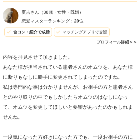
のか、何らかの事情で急いで変更する必要があったのかも
夏吉さん
（38歳・女性・既婚）
しれません。その真意が分かれば、あなたの感じている
恋愛マスターランキング：
20
位
「幻滅」が薄まる可能性もあります。
合コン・紹介で成婚
マッチングアプリで交際
プロフィール詳細＞＞
また、
仕事上の問題と個人的な感情を明確に分けること
も
内容を拝見させて頂きました。
大切です。職場でのトラブルが個人的な感情に影響を及ぼ
あなた様が担当されている患者さんのオムツを、あなた様
すことは珍しいことではありませんが、恋愛感情と職業的
に断りもなしに勝手に変更されてしまったのですね。
な関係を分けて考えることで、自分自身がさらに冷静にな
私は専門的な事は分かりませんが、お相手の方と患者さん
れるかもしれません。
とのやり取りの中でもしかしたらオムツのはなしになっ
て、オムツを変更してほしいと要望があったのかもしれま
最後に、関係を進展させるかどうかについては、あなたが
せんね。
彼女にどれだけの気持ちを持っているかにかかっていま
す。彼女とのより良い関係を築きたいという本心があるの
一度気になった方好きになった方でも、一度お相手の方に
であれば、今回の問題を乗り越える方法を見つける努力を