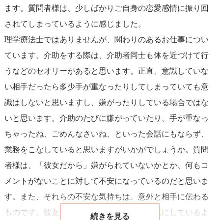
ます。質問者様は、少しばかりご自身の恋愛感情に振り回
げるのは難しいですよね。
されてしまっているように感じました。
今まで通り職場が同じ方という認識でいいかと思います。
理学療法士ではありませんが、関わりのあるお仕事につい
ています。介助をする際は、介助者同士も体を近づけて行
良きアドバイスになれたかは分かりませんが、良ければ参
うなどのセオリーがあると思います。正直、意識していな
考にされて下さい！応援しております！
い相手だったら多少手が重なったりしてしまっていても意
識はしないと思いますし、嫌がったりしている場合ではな
いと思います。介助のたびに嫌がっていたり、手が重なっ
ちゃったね、ごめんなさいね、といった会話にもならず、
業務をこなしていると思いますがいかがでしょうか。質問
者様は、「彼女だから」嫌がられていないかとか、何もコ
メントがないことに対して不安になっているのだと思いま
す。また、それらの不安な気持ちは、意外と相手に伝わる
ものです。彼女の方も、質問者様が何かを気にしているよ