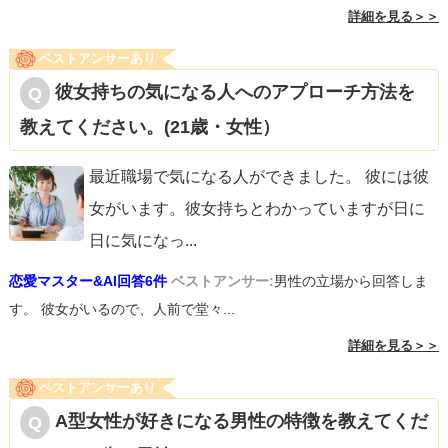
詳細を見る＞＞
るのなら、信じて待ってみて、体調や彼女の置かれている
状況への気遣いを見せてあげれれたらいいなと思います。
ベストアンサーあり
しかし、彼女が約束を破ってしまうような方であれば、今
彼女持ちの気になる人へのアプローチ方法を
後の進展も考え直したほうが良いかもしれません。（後か
教えてください。(21歳・女性）
ら連絡が来たとしても、きっちり約束したい質問者様とは
最近職場で気になる人ができました。 彼には彼
タイプが違う方のようなので・・・）まずは焦らないこ
女がいます。彼女持ちとわかっていますが日に
と。しかし、５回目のデートで進展がなければ、女性も進
日に気になっ
...
展を諦めてしまっている可能性があるので、そのあたりは
彼女のことをリードしてあげられるといいですね。応援し
恋愛マスター&AI回答6件
ベストアンサー:
男性の立場から回答しま
す。 彼女がいるので、人前で堂々...
ています！
詳細を見る＞＞
ベストアンサーあり
A型女性が好きになる男性の特徴を教えてくだ