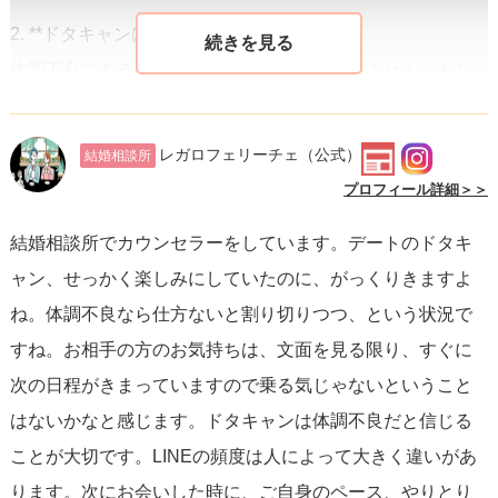
2. **ドタキャンは行きたくないからか？**
体調不良である場合、ドタキャンは避けられません。もし
彼女が行きたくなかったのであれば、体調不良のタイミン
グでのデートの提案や、その後の前向きなLINEのやり取り
レガロフェリーチェ
（公式）
結婚相談所
はしないかと思います。彼女の体調が回復した際には改め
プロフィール詳細＞＞
て連絡をくれると信じるのが良いでしょう。
結婚相談所でカウンセラーをしています。デートのドタキ
ャン、せっかく楽しみにしていたのに、がっくりきますよ
3. **日曜日までの対応について**
ね。体調不良なら仕方ないと割り切りつつ、という状況で
彼女に対して、催促するのではなく、あなたから少し気軽
すね。お相手の方のお気持ちは、文面を見る限り、すぐに
なメッセージを送ってみてはどうでしょうか。例えば、
次の日程がきまっていますので乗る気じゃないということ
「体調は良くなったかな？無理せずゆっくり休んでね」と
はないかなと感じます。ドタキャンは体調不良だと信じる
いうように彼女を気遣うメッセージです。これにより、彼
ことが大切です。LINEの頻度は人によって大きく違いがあ
女も返信しやすくなるかもしれませんし、あなたが彼女を
ります。次にお会いした時に、ご自身のペース、やりとり
思っていることも伝わります。
アプローチは優しさを基に