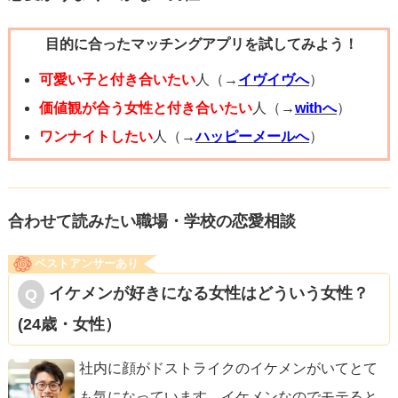
第３者的な目線で見ると、３月末～ゴールデンウイークま
目的に合ったマッチングアプリを試してみよう！
で一気に忙しくなるお仕事はあると思います。また、そう
いったときは週末など休みの日に限って体調を崩す人もい
可愛い子と付き合いたい
人（→
イヴイヴへ
）
ると思います。先日のドタキャンも、それに当てはまるの
価値観が合う女性と付き合いたい
人（→
withへ
）
かもしれません。さらに、杉以外の花粉症の方もいるの
ワンナイトしたい
人（→
ハッピーメールへ
）
で、外出を控えている方かもしれません。そんな時にお花
見のお誘い、行きたいのはやまやまだけど体調不良を仕事
の日にまで引きずりたくない。家やゆっくりできるところ
合わせて読みたい職場・学校の恋愛相談
で過ごしたい。そういう時は、約束をドタキャンがちにな
ベストアンサーあり
ってしまう＝乗り気でなくなってしまう可能性も考えられ
イケメンが好きになる女性はどういう女性？
ます。
(24歳・女性）
これらのことを踏まえ、まず今の時点で「２人でお花見に
行くこと」はあきらめてあげたほうが良いかもしれませ
社内に顔がドストライクのイケメンがいてとて
ん。その代わり、金曜日の夜にでも体調を気遣うような連
も気になっています。イケメンなのでモテると