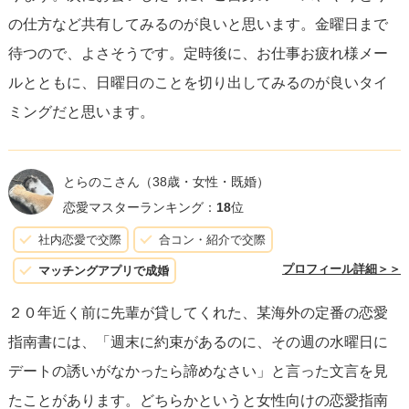
の仕方など共有してみるのが良いと思います。金曜日まで
するのがポイントです
。
待つので、よさそうです。定時後に、お仕事お疲れ様メー
ルとともに、日曜日のことを切り出してみるのが良いタイ
最後に、彼女の都合がつかず今回はデートが実現しなかっ
ミングだと思います。
たとしても、彼女を思いやる気持ちを持ち続けることが大
切です。彼女もあなたのそんな姿勢に感謝し、後日改めて
デートに誘ってくれる可能性が高いでしょう。
焦らず、信
とらのこさん
（38歳・女性・既婚）
頼と共感を土台にした関係を築くことを意識してくださ
恋愛マスターランキング：
18
位
い
。
社内恋愛で交際
合コン・紹介で交際
プロフィール詳細＞＞
マッチングアプリで成婚
２０年近く前に先輩が貸してくれた、某海外の定番の恋愛
指南書には、「週末に約束があるのに、その週の水曜日に
デートの誘いがなかったら諦めなさい」と言った文言を見
たことがあります。どちらかというと女性向けの恋愛指南