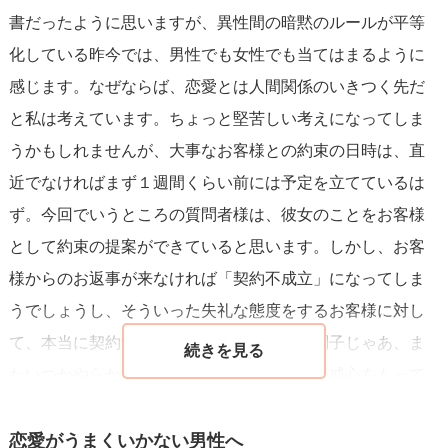
書だったように思いますが、異性間の暗黙のルールが平等
化している昨今では、男性でも女性でも当てはまるように
感じます。なぜならば、恋愛とは人間関係のいきつく先だ
と私は考えています。ちょっと堅苦しい考えになってしま
うかもしれませんが、大事なお客様との約束の日時は、直
近でなければまず１週間くらい前には予定を立てているは
ず。今回でいうところの質問者様は、彼女のことをお客様
として約束の提案ができていると思います。しかし、お客
様からのお返事が来なければ「契約不成立」になってしま
うでしょうし、そういった失礼な態度をするお客様に対し
て、本当に契約する気があるのかな？この調子じゃあ、ま
たいつかやらかしそうだな。と、不信感、警戒心をもって
しまうと思います。今の質問者様はまさにその状況だと思
います。
恋愛がうまくいかない男性へ