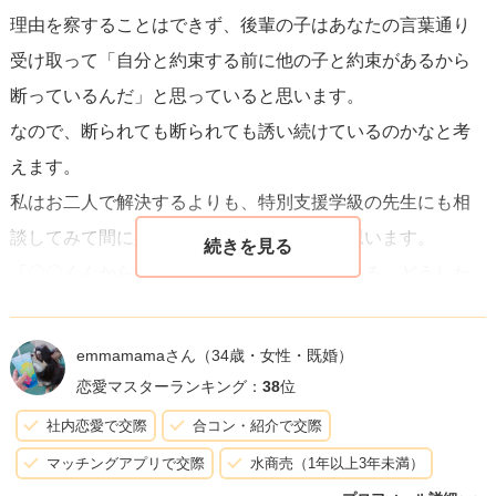
理由を察することはできず、後輩の子はあなたの言葉通り
く、一度きちんとした時間を作って「あなたの気持ちは大
受け取って「自分と約束する前に他の子と約束があるから
切に思うけれど、私は恋愛の対象としては見ることができ
断っているんだ」と思っていると思います。
ない」という旨を伝えると良いでしょう。そして、具体的
なので、断られても断られても誘い続けているのかなと考
に、今後どのような関わり方を希望するのか、例えば「部
えます。
活の友達として」が良いのかを明確にすることが大切で
私はお二人で解決するよりも、特別支援学級の先生にも相
す。
談してみて間に入ってもらうのもありだと思います。
「〇〇くんから誘われて少し対応に悩んでいる。どうした
最後に、友人や先生、家族など信頼できる人に話を聞いて
ら相手を傷つけずに誘ってくるのをやめてもらえるか」と
もらうこともおすすめします。このような問題は一人で抱
相談してみてください。
え込まないことが大切ですし、様々な視点からの意見を聞
emmamamaさん
（34歳・女性・既婚）
特別支援学級の先生は専門的な知識がありますし、その後
くことで解決の手がかりが得られることもあります。あな
恋愛マスターランキング：
38
位
輩の方のこともきっと理解力があり、どうしたら解決でき
たの幸せを最優先に考え、今後も良い方向に進むことを心
社内恋愛で交際
合コン・紹介で交際
るかきっと力になってくれると思います。
から願っています。
マッチングアプリで交際
水商売（1年以上3年未満）
一人で解決しようとするとトラブルになりかねません。