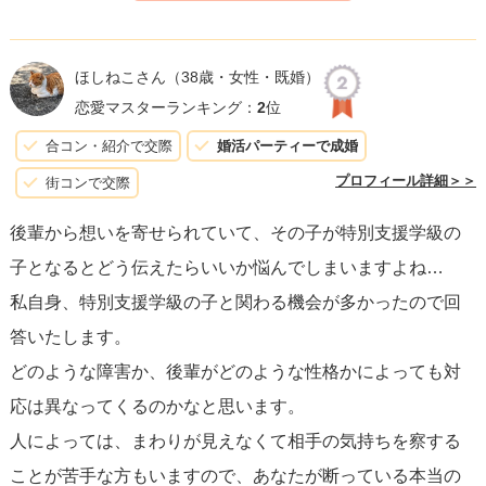
次に、後輩とのコミュニケーションについてですが、まず
は彼に自分の気持ちを正直に伝えることが必要です。
率直
ほしねこさん
（38歳・女性・既婚）
に、しかし優しく、自分にはすでに大切な人がいるという
恋愛マスターランキング：
2
位
ことを伝えましょう。
この時、彼を傷つけないように配慮
合コン・紹介で交際
婚活パーティーで成婚
しつつ、しかし「友達としては大切に思っている」という
プロフィール詳細＞＞
街コンで交際
ことも含めて伝えると良いでしょう。
後輩から想いを寄せられていて、その子が特別支援学級の
子となるとどう伝えたらいいか悩んでしまいますよね…
後輩が特別支援学級にいることを配慮し、言葉を選ぶこと
私自身、特別支援学級の子と関わる機会が多かったので回
が重要です。しかし、これは配慮が必要という点が他の関
答いたします。
係と何ら変わらないということを念頭に置きましょう。
重
どのような障害か、後輩がどのような性格かによっても対
要なのは彼の気持ちにも敬意を払いつつ、自分の意志をし
応は異なってくるのかなと思います。
っかり伝えることです。
人によっては、まわりが見えなくて相手の気持ちを察する
ことが苦手な方もいますので、あなたが断っている本当の
断る際には、これまでのように他の理由を使うのではな