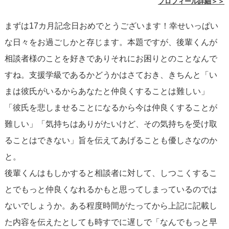
プロフィール詳細＞＞
なるべく一人で解決しようとせず、まわりの力も借りなが
まずは17カ月記念日おめでとうございます！幸せいっぱい
ら後輩の方の対応を考えてみてください。
な日々をお過ごしかと存じます。本題ですが、後輩くんが
相談者様のことを好きでありそれにお困りとのことなんで
すね。支援学級であるかどうかはさておき、きちんと「い
まは彼氏がいるからあなたと仲良くすることは難しい」
「彼氏を悲しませることになるから今は仲良くすることが
難しい」「気持ちはありがたいけど、その気持ちを受け取
ることはできない」旨を伝えてあげることも優しさなのか
と。
後輩くんはもしかすると相談者に対して、しつこくするこ
とでもっと仲良くなれるかもと思ってしまっているのでは
ないでしょうか。ある程度時間がたってから上記に記載し
た内容を伝えたとしても時すでに遅しで「なんでもっと早