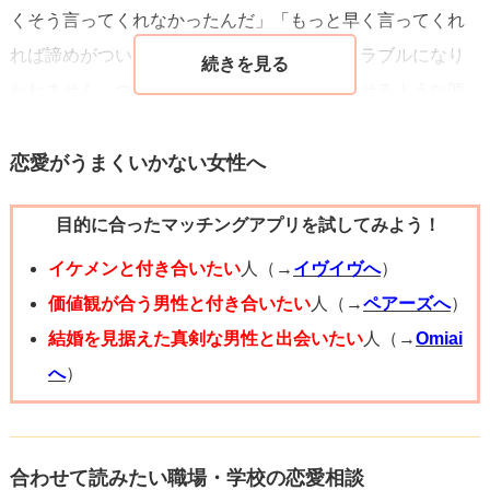
くそう言ってくれなかったんだ」「もっと早く言ってくれ
れば諦めがついたのに」という状況を招きトラブルになり
かねません。つまり、後輩くんに期待をもたせるような態
度は取らずに早めの段階で気持ちにストップをかけること
が今後も平和にいく手段なのかなと思います。おそらく相
恋愛がうまくいかない女性へ
談者様はお優しい性格だとお見受けするので、自分の言っ
目的に合ったマッチングアプリを試してみよう！
た言葉で仲の良い後輩くんを傷つけてしまうのではないか
と心配している部分もあるのではないでしょうか？
イケメンと付き合いたい
人（→
イヴイヴへ
）
恋愛に傷は付きものです。相手がどうとらえるか？は相手
価値観が合う男性と付き合いたい
人（→
ペアーズへ
）
次第なので、相談者様と彼氏さんが幸せに過ごすためにも
結婚を見据えた真剣な男性と出会いたい
人（→
Omiai
後輩くんにはきちんと事実を伝えるべきです。
へ
）
相談者さまの幸せを願っております。
合わせて読みたい職場・学校の恋愛相談