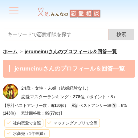
ホーム
jerumeinuさんのプロフィール＆回答一覧
jerumeinuさんのプロフィール＆回答一覧
24歳・女性・未婚（結婚経験なし）
恋愛マスターランキング：
278
位（ポイント：8）
【累計ベストアンサー数：9(
130
位)
累計ベストアンサー率
?
：9%
(
143
位)
累計回答数：99(
77
位)】
社内恋愛で交際
マッチングアプリで交際
水商売（1年未満）